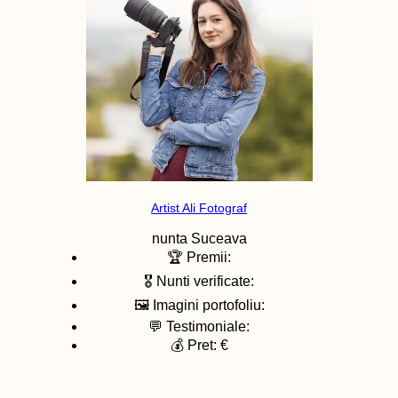
Artist Ali Fotograf
nunta
Suceava
🏆 Premii:
🎖️ Nunti verificate:
🖼️ Imagini portofoliu:
💬 Testimoniale:
💰 Pret: €