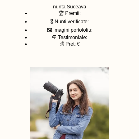
nunta
Suceava
🏆 Premii:
🎖️ Nunti verificate:
🖼️ Imagini portofoliu:
💬 Testimoniale:
💰 Pret: €