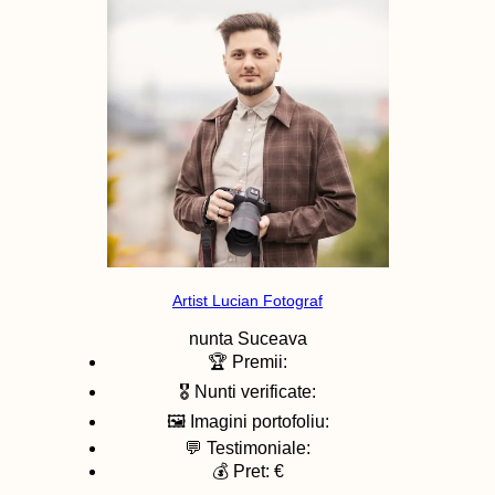
Artist Lucian Fotograf
nunta
Suceava
🏆 Premii:
🎖️ Nunti verificate:
🖼️ Imagini portofoliu:
💬 Testimoniale:
💰 Pret: €