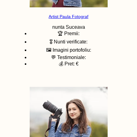
Artist Paula Fotograf
nunta
Suceava
🏆 Premii:
🎖️ Nunti verificate:
🖼️ Imagini portofoliu:
💬 Testimoniale:
💰 Pret: €