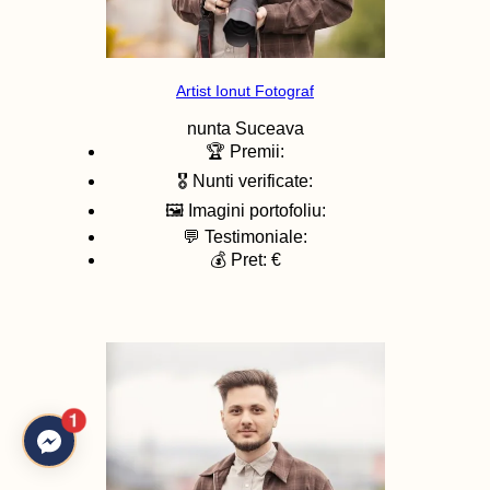
Artist Ionut Fotograf
nunta
Suceava
🏆 Premii:
🎖️ Nunti verificate:
🖼️ Imagini portofoliu:
💬 Testimoniale:
💰 Pret: €