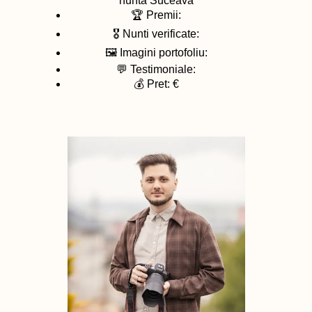
nunta
Suceava
🏆 Premii:
🎖️ Nunti verificate:
🖼️ Imagini portofoliu:
💬 Testimoniale:
💰 Pret: €