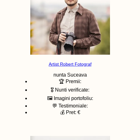
Artist Robert Fotograf
nunta
Suceava
🏆 Premii:
🎖️ Nunti verificate:
🖼️ Imagini portofoliu:
💬 Testimoniale:
💰 Pret: €