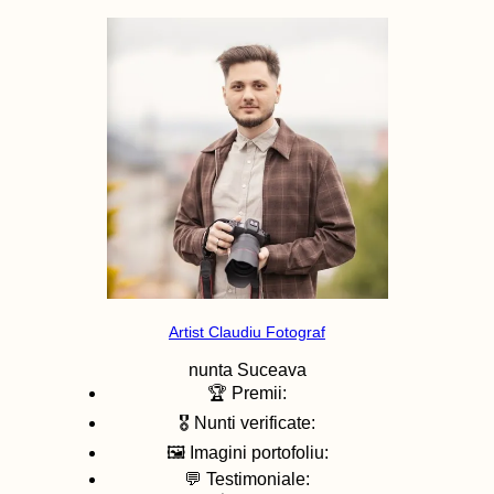
Artist Claudiu Fotograf
nunta
Suceava
🏆 Premii:
🎖️ Nunti verificate:
🖼️ Imagini portofoliu:
💬 Testimoniale: