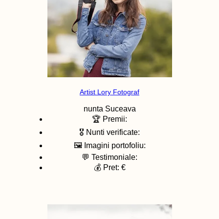
Artist Lory Fotograf
nunta
Suceava
🏆 Premii:
🎖️ Nunti verificate:
🖼️ Imagini portofoliu:
💬 Testimoniale:
💰 Pret: €