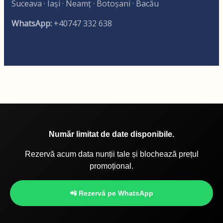
Suceava · Iași · Neamț · Botoșani · Bacău
WhatsApp:
+40747 332 638
Număr limitat de date disponibile.
Rezervă acum data nunții tale și blochează prețul
promoțional.
📲 Rezervă pe WhatsApp