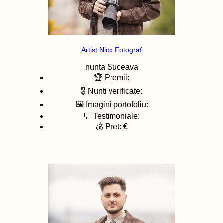
Artist Nico Fotograf
nunta
Suceava
🏆 Premii:
🎖️ Nunti verificate:
🖼️ Imagini portofoliu:
💬 Testimoniale:
💰 Pret: €