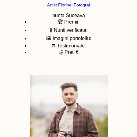
Artist Florinel Fotograf
nunta
Suceava
🏆 Premii:
🎖️ Nunti verificate:
🖼️ Imagini portofoliu:
💬 Testimoniale:
💰 Pret: €