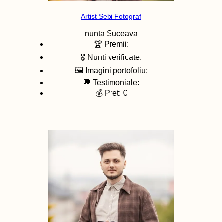
Artist Sebi Fotograf
nunta
Suceava
🏆 Premii:
🎖️ Nunti verificate:
🖼️ Imagini portofoliu:
💬 Testimoniale:
💰 Pret: €