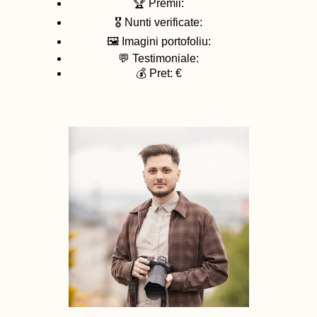
🏆 Premii:
🎖️ Nunti verificate:
🖼️ Imagini portofoliu:
💬 Testimoniale:
💰 Pret: €