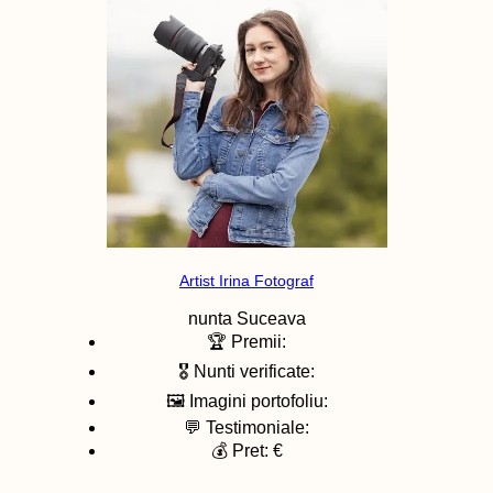
Artist Irina Fotograf
nunta
Suceava
🏆 Premii:
🎖️ Nunti verificate:
🖼️ Imagini portofoliu:
💬 Testimoniale:
💰 Pret: €