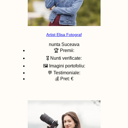
Artist Elisa Fotograf
nunta
Suceava
🏆 Premii:
🎖️ Nunti verificate:
🖼️ Imagini portofoliu:
💬 Testimoniale:
💰 Pret: €