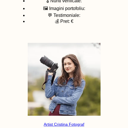
🎖️ Nunti verificate:
🖼️ Imagini portofoliu:
💬 Testimoniale:
💰 Pret: €
Artist Cristina Fotograf