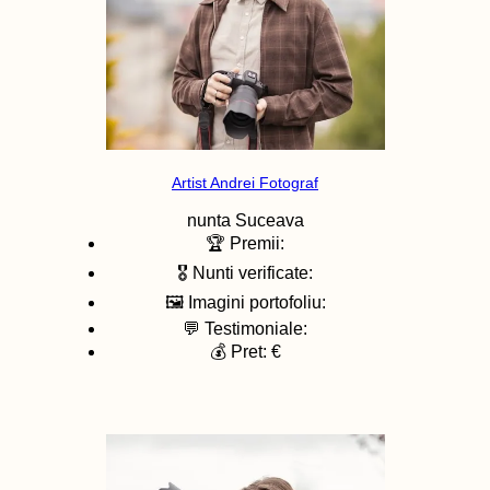
Artist Andrei Fotograf
nunta
Suceava
🏆 Premii:
🎖️ Nunti verificate:
🖼️ Imagini portofoliu:
💬 Testimoniale:
💰 Pret: €