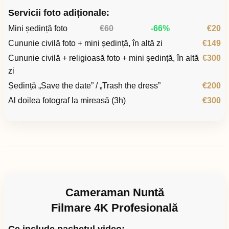
Servicii foto adiționale:
Mini ședință foto
€60
-66%
€20
Cununie civilă foto + mini ședință, în altă zi
€149
Cununie civilă + religioasă foto + mini ședință, în altă
€300
zi
Ședință „Save the date” / „Trash the dress”
€200
Al doilea fotograf la mireasă (3h)
€300
Cameraman Nuntă
Filmare 4K Profesională