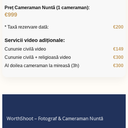
Preț Cameraman Nuntă (1 cameraman):
€999
* Taxă rezervare dată:
€200
Servicii video adiționale:
Cununie civilă video
€149
Cununie civilă + religioasă video
€300
Al doilea cameraman la mireasă (3h)
€300
WorthShoot – Fotograf & Cameraman Nuntă