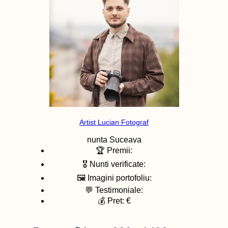
Artist Lucian Fotograf
nunta
Suceava
🏆 Premii:
🎖️ Nunti verificate:
🖼️ Imagini portofoliu:
💬 Testimoniale:
💰 Pret: €