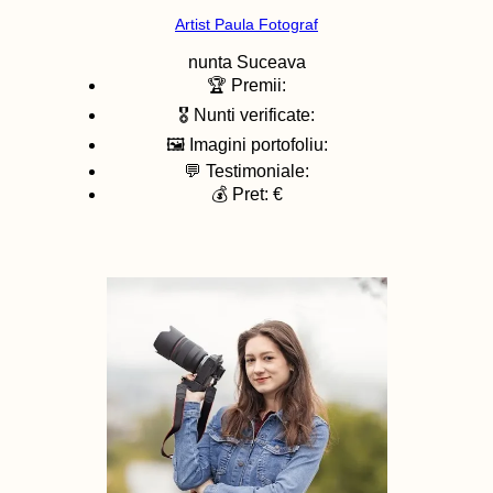
Artist Paula Fotograf
nunta
Suceava
🏆 Premii:
🎖️ Nunti verificate:
🖼️ Imagini portofoliu:
💬 Testimoniale:
💰 Pret: €