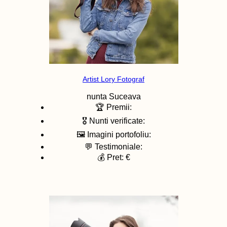
Artist Lory Fotograf
nunta
Suceava
🏆 Premii:
🎖️ Nunti verificate:
🖼️ Imagini portofoliu:
💬 Testimoniale:
💰 Pret: €