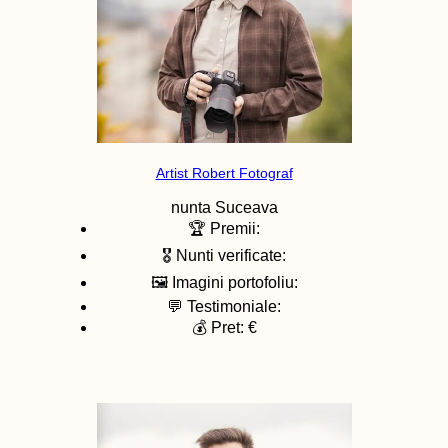
Artist Robert Fotograf
nunta
Suceava
🏆 Premii:
🎖️ Nunti verificate:
🖼️ Imagini portofoliu:
💬 Testimoniale:
💰 Pret: €