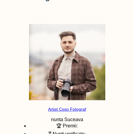
Artist Coso Fotograf
nunta
Suceava
🏆 Premii:
🎖️ Nunti verificate: