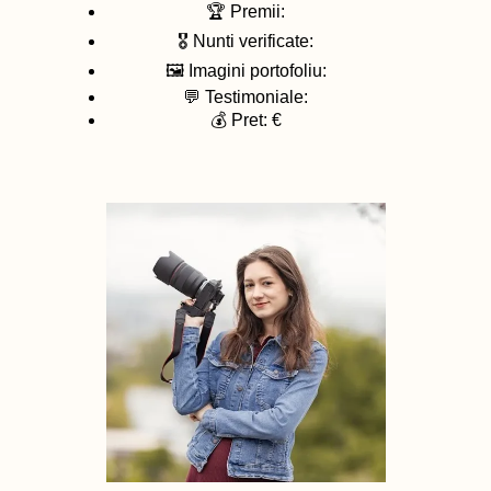
🏆 Premii:
🎖️ Nunti verificate:
🖼️ Imagini portofoliu:
💬 Testimoniale:
💰 Pret: €