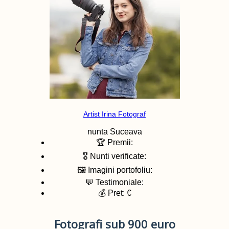
Artist Irina Fotograf
nunta
Suceava
🏆 Premii:
🎖️ Nunti verificate:
🖼️ Imagini portofoliu:
💬 Testimoniale:
💰 Pret: €
Fotografi sub 900 euro