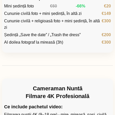
Mini ședință foto
€60
-66%
€20
Cununie civilă foto + mini ședință, în altă zi
€149
Cununie civilă + religioasă foto + mini ședință, în altă
€300
zi
Ședință „Save the date” / „Trash the dress”
€200
Al doilea fotograf la mireasă (3h)
€300
Cameraman Nuntă
Filmare 4K Profesională
Ce include pachetul video:
Filmarea nunții 4K (9–18 ore) - mire, mireasă, nași, civilă,