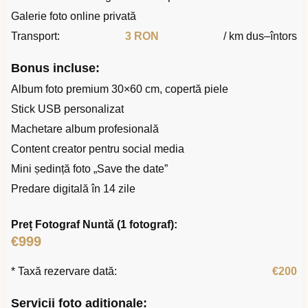
Galerie foto online privată
Transport:
3 RON
/ km dus–întors
Bonus incluse:
Album foto premium 30×60 cm, copertă piele
Stick USB personalizat
Machetare album profesională
Content creator pentru social media
Mini ședință foto „Save the date”
Predare digitală în 14 zile
Preț Fotograf Nuntă (1 fotograf):
€999
* Taxă rezervare dată:
€200
Servicii foto adiționale: