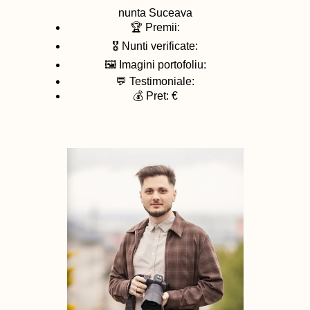
nunta
Suceava
🏆 Premii:
🎖️ Nunti verificate:
🖼️ Imagini portofoliu:
💬 Testimoniale:
💰 Pret: €