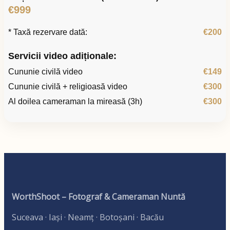
€999
* Taxă rezervare dată:
€200
Servicii video adiționale:
Cununie civilă video
€149
Cununie civilă + religioasă video
€300
Al doilea cameraman la mireasă (3h)
€300
WorthShoot – Fotograf & Cameraman Nuntă
Suceava · Iași · Neamț · Botoșani · Bacău