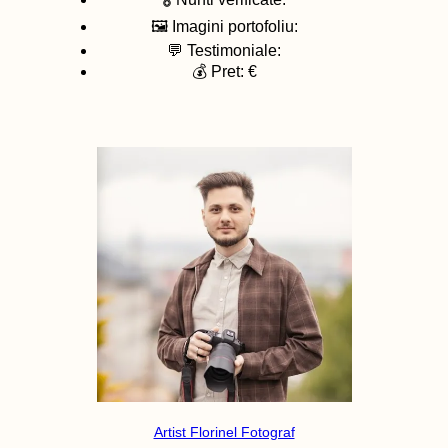
🖼️ Imagini portofoliu:
💬 Testimoniale:
💰 Pret: €
Artist Florinel Fotograf