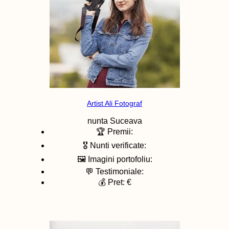
Artist Ali Fotograf
nunta
Suceava
🏆 Premii:
🎖️ Nunti verificate:
🖼️ Imagini portofoliu:
💬 Testimoniale:
💰 Pret: €