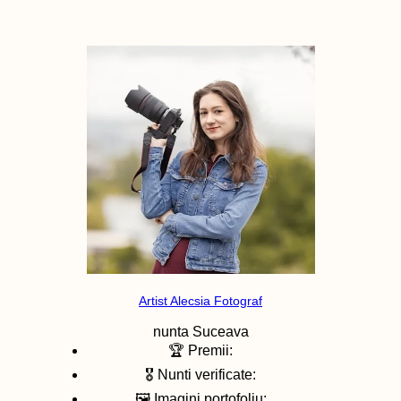
Artist Alecsia Fotograf
nunta
Suceava
🏆 Premii:
🎖️ Nunti verificate:
🖼️ Imagini portofoliu: