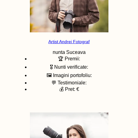
Artist Andrei Fotograf
nunta
Suceava
🏆 Premii:
🎖️ Nunti verificate:
🖼️ Imagini portofoliu:
💬 Testimoniale:
💰 Pret: €