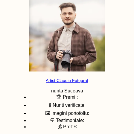
Artist Claudiu Fotograf
nunta
Suceava
🏆 Premii:
🎖️ Nunti verificate:
🖼️ Imagini portofoliu:
💬 Testimoniale:
💰 Pret: €