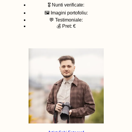
🎖️ Nunti verificate:
🖼️ Imagini portofoliu:
💬 Testimoniale:
💰 Pret: €