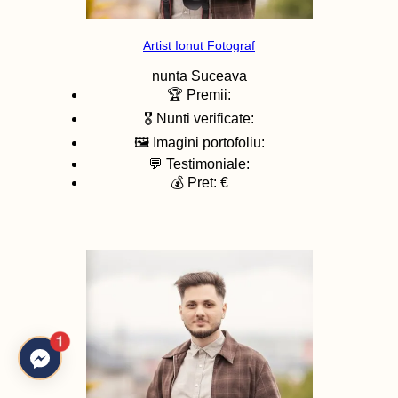
Artist Ionut Fotograf
nunta
Suceava
🏆 Premii:
🎖️ Nunti verificate:
🖼️ Imagini portofoliu:
💬 Testimoniale:
💰 Pret: €