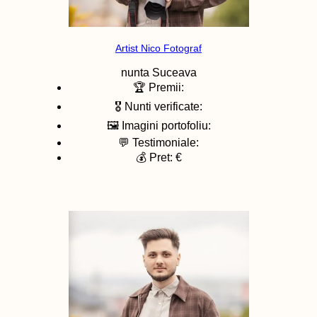
Artist Nico Fotograf
nunta
Suceava
🏆 Premii:
🎖️ Nunti verificate:
🖼️ Imagini portofoliu:
💬 Testimoniale:
💰 Pret: €