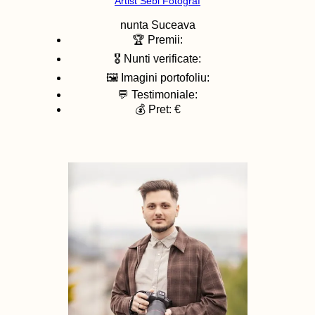
Artist Sebi Fotograf
nunta
Suceava
🏆 Premii:
🎖️ Nunti verificate:
🖼️ Imagini portofoliu:
💬 Testimoniale:
💰 Pret: €