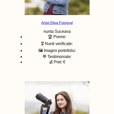
Artist Elisa Fotograf
nunta
Suceava
🏆 Premii:
🎖️ Nunti verificate:
🖼️ Imagini portofoliu:
💬 Testimoniale:
💰 Pret: €