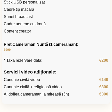
Stick USB personalizat
Cadre tip macara
Sunet broadcast
Cadre aeriene cu dronă
Content creator
Preț Cameraman Nuntă (1 cameraman):
€999
* Taxă rezervare dată:
€200
Servicii video adiționale:
Cununie civilă video
€149
Cununie civilă + religioasă video
€300
Al doilea cameraman la mireasă (3h)
€300