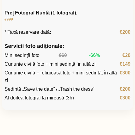
Preț Fotograf Nuntă (1 fotograf):
€999
* Taxă rezervare dată:
€200
Servicii foto adiționale:
Mini ședință foto
€60
-66%
€20
Cununie civilă foto + mini ședință, în altă zi
€149
Cununie civilă + religioasă foto + mini ședință, în altă
€300
zi
Ședință „Save the date” / „Trash the dress”
€200
Al doilea fotograf la mireasă (3h)
€300