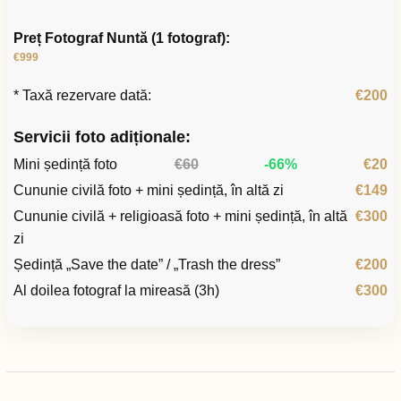
Preț Fotograf Nuntă (1 fotograf):
€999
* Taxă rezervare dată:
€200
Servicii foto adiționale:
Mini ședință foto
€60
-66%
€20
Cununie civilă foto + mini ședință, în altă zi
€149
Cununie civilă + religioasă foto + mini ședință, în altă
€300
zi
Ședință „Save the date” / „Trash the dress”
€200
Al doilea fotograf la mireasă (3h)
€300