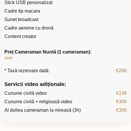
Stick USB personalizat
Cadre tip macara
Sunet broadcast
Cadre aeriene cu dronă
Content creator
Preț Cameraman Nuntă (1 cameraman):
€999
* Taxă rezervare dată:
€200
Servicii video adiționale:
Cununie civilă video
€149
Cununie civilă + religioasă video
€300
Al doilea cameraman la mireasă (3h)
€300