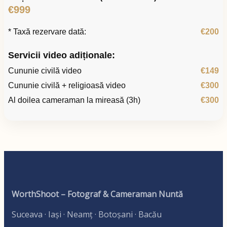
€999
* Taxă rezervare dată:
€200
Servicii video adiționale:
Cununie civilă video
€149
Cununie civilă + religioasă video
€300
Al doilea cameraman la mireasă (3h)
€300
WorthShoot – Fotograf & Cameraman Nuntă
Suceava · Iași · Neamț · Botoșani · Bacău