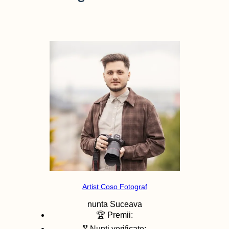
Artist Coso Fotograf
nunta
Suceava
🏆 Premii:
🎖️ Nunti verificate: