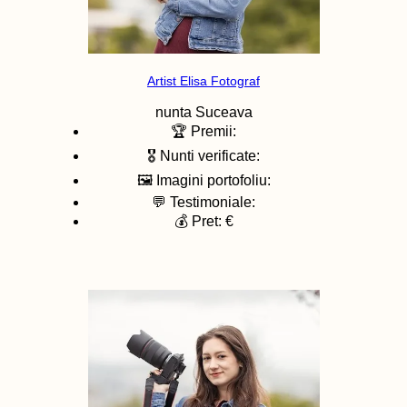
Artist Elisa Fotograf
nunta
Suceava
🏆 Premii:
🎖️ Nunti verificate:
🖼️ Imagini portofoliu:
💬 Testimoniale:
💰 Pret: €