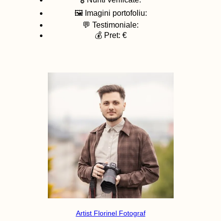
🖼️ Imagini portofoliu:
💬 Testimoniale:
💰 Pret: €
Artist Florinel Fotograf