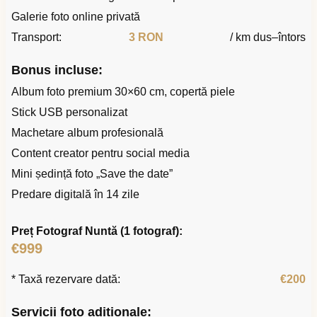
Galerie foto online privată
Transport:
3 RON
/ km dus–întors
Bonus incluse:
Album foto premium 30×60 cm, copertă piele
Stick USB personalizat
Machetare album profesională
Content creator pentru social media
Mini ședință foto „Save the date”
Predare digitală în 14 zile
Preț Fotograf Nuntă (1 fotograf):
€999
* Taxă rezervare dată:
€200
Servicii foto adiționale: