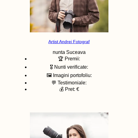
Artist Andrei Fotograf
nunta
Suceava
🏆 Premii:
🎖️ Nunti verificate:
🖼️ Imagini portofoliu:
💬 Testimoniale:
💰 Pret: €