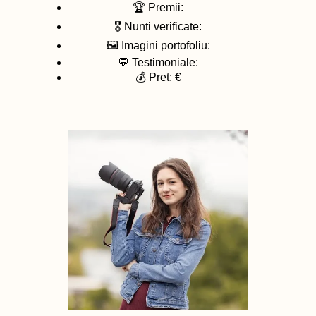
🏆 Premii:
🎖️ Nunti verificate:
🖼️ Imagini portofoliu:
💬 Testimoniale:
💰 Pret: €