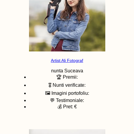
Artist Ali Fotograf
nunta
Suceava
🏆 Premii:
🎖️ Nunti verificate:
🖼️ Imagini portofoliu:
💬 Testimoniale:
💰 Pret: €