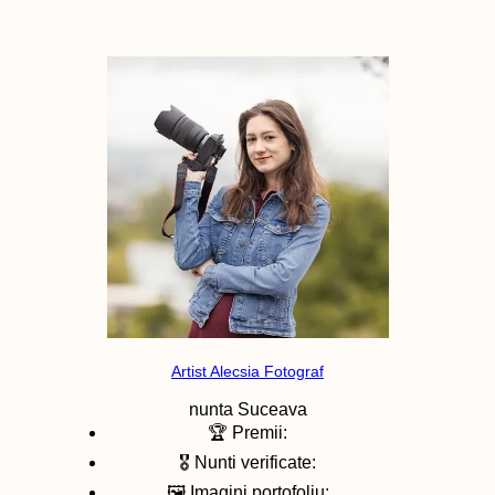
Artist Alecsia Fotograf
nunta
Suceava
🏆 Premii:
🎖️ Nunti verificate:
🖼️ Imagini portofoliu: