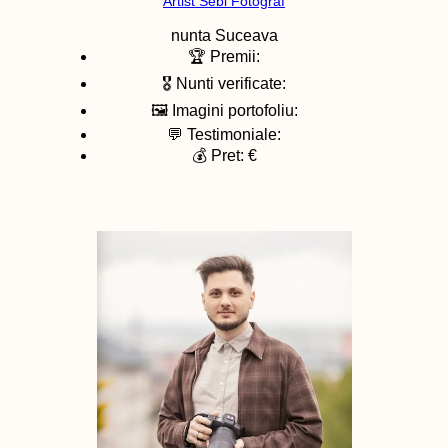
Artist Sebi Fotograf
nunta
Suceava
🏆 Premii:
🎖️ Nunti verificate:
🖼️ Imagini portofoliu:
💬 Testimoniale:
💰 Pret: €