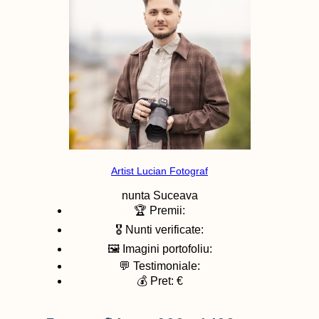
Artist Lucian Fotograf
nunta
Suceava
🏆 Premii:
🎖️ Nunti verificate:
🖼️ Imagini portofoliu:
💬 Testimoniale:
💰 Pret: €