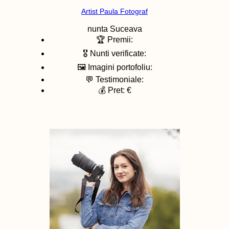
Artist Paula Fotograf
nunta
Suceava
🏆 Premii:
🎖️ Nunti verificate:
🖼️ Imagini portofoliu:
💬 Testimoniale:
💰 Pret: €