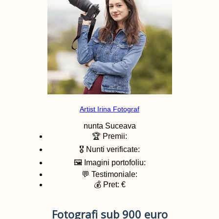
Artist Irina Fotograf
nunta
Suceava
🏆 Premii:
🎖️ Nunti verificate:
🖼️ Imagini portofoliu:
💬 Testimoniale:
💰 Pret: €
Fotografi sub 900 euro