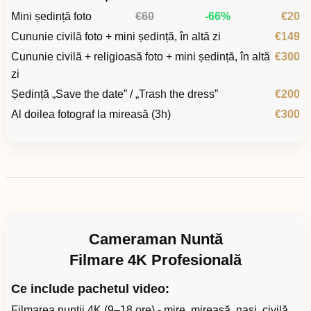
Mini ședință foto
€60
-66%
€20
Cununie civilă foto + mini ședință, în altă zi
€149
Cununie civilă + religioasă foto + mini ședință, în altă
€300
zi
Ședință „Save the date” / „Trash the dress”
€200
Al doilea fotograf la mireasă (3h)
€300
Cameraman Nuntă
Filmare 4K Profesională
Ce include pachetul video:
Filmarea nunții 4K (9–18 ore) - mire, mireasă, nași, civilă,