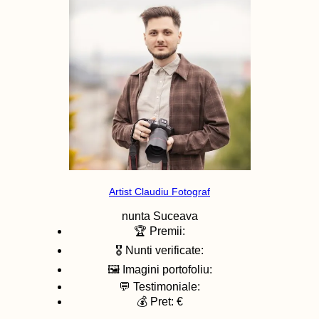
Artist Claudiu Fotograf
nunta
Suceava
🏆 Premii:
🎖️ Nunti verificate:
🖼️ Imagini portofoliu:
💬 Testimoniale:
💰 Pret: €