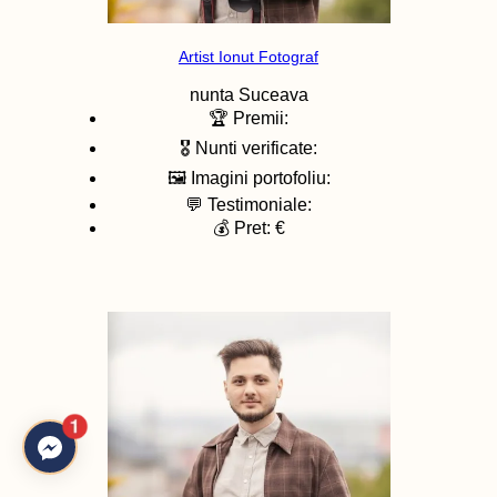
Artist Ionut Fotograf
nunta
Suceava
🏆 Premii:
🎖️ Nunti verificate:
🖼️ Imagini portofoliu:
💬 Testimoniale:
💰 Pret: €