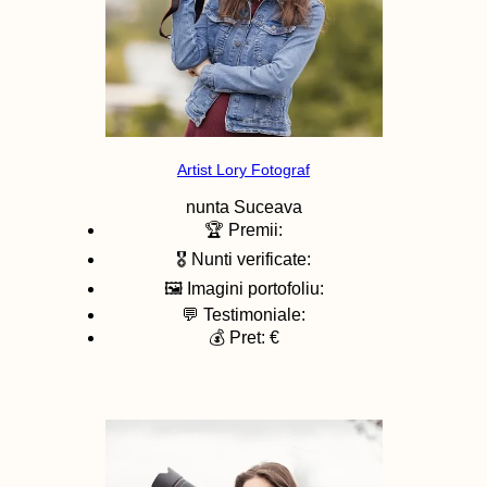
Artist Lory Fotograf
nunta
Suceava
🏆 Premii:
🎖️ Nunti verificate:
🖼️ Imagini portofoliu:
💬 Testimoniale:
💰 Pret: €