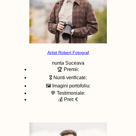
Artist Robert Fotograf
nunta
Suceava
🏆 Premii:
🎖️ Nunti verificate:
🖼️ Imagini portofoliu:
💬 Testimoniale:
💰 Pret: €