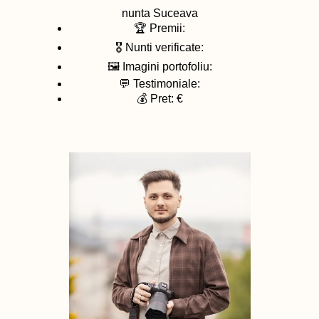
nunta
Suceava
🏆 Premii:
🎖️ Nunti verificate:
🖼️ Imagini portofoliu:
💬 Testimoniale:
💰 Pret: €