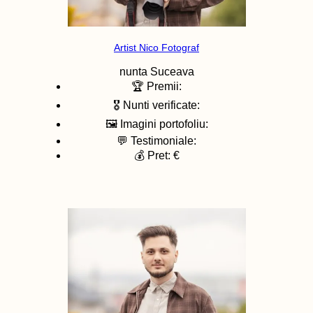
Artist Nico Fotograf
nunta
Suceava
🏆 Premii:
🎖️ Nunti verificate:
🖼️ Imagini portofoliu:
💬 Testimoniale:
💰 Pret: €