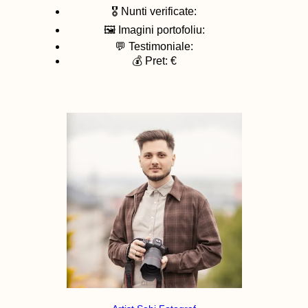
🎖️ Nunti verificate:
🖼️ Imagini portofoliu:
💬 Testimoniale:
💰 Pret: €