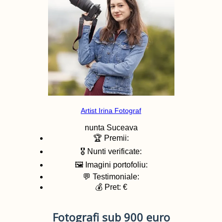
Artist Irina Fotograf
nunta
Suceava
🏆 Premii:
🎖️ Nunti verificate:
🖼️ Imagini portofoliu:
💬 Testimoniale:
💰 Pret: €
Fotografi sub 900 euro