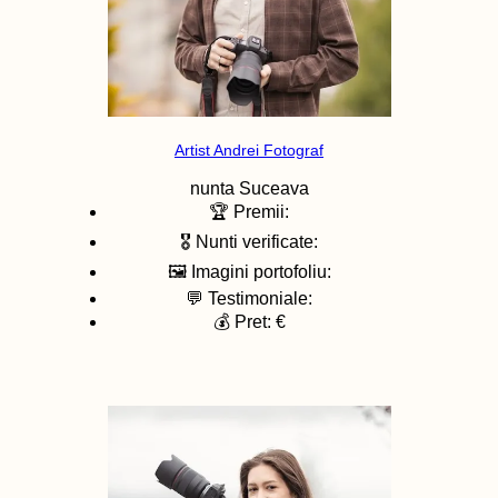
Artist Andrei Fotograf
nunta
Suceava
🏆 Premii:
🎖️ Nunti verificate:
🖼️ Imagini portofoliu:
💬 Testimoniale:
💰 Pret: €