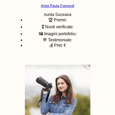
Artist Paula Fotograf
nunta
Suceava
🏆 Premii:
🎖️ Nunti verificate:
🖼️ Imagini portofoliu:
💬 Testimoniale:
💰 Pret: €