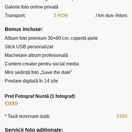
Galerie foto online privată
Transport:
3 RON
/ km dus–întors
Bonus incluse:
Album foto premium 30×60 cm, copertă piele
Stick USB personalizat
Machetare album profesională
Content creator pentru social media
Mini ședință foto „Save the date”
Predare digitală în 14 zile
Preț Fotograf Nuntă (1 fotograf):
€999
* Taxă rezervare dată:
€200
Servicii foto adiționale: