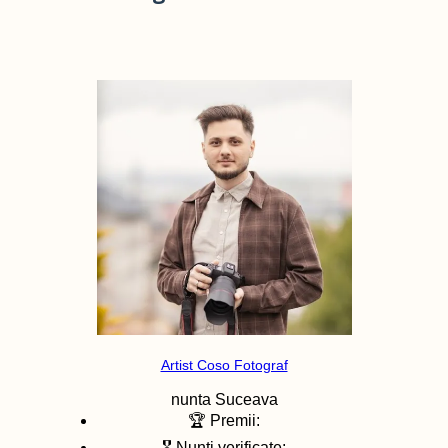
Artist Coso Fotograf
nunta
Suceava
🏆 Premii:
🎖️ Nunti verificate: