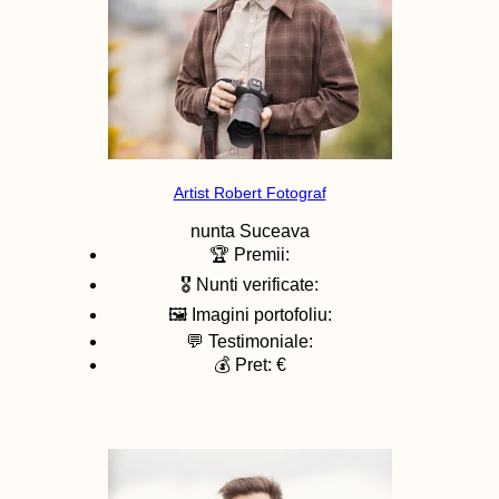
Artist Robert Fotograf
nunta
Suceava
🏆 Premii:
🎖️ Nunti verificate:
🖼️ Imagini portofoliu:
💬 Testimoniale:
💰 Pret: €