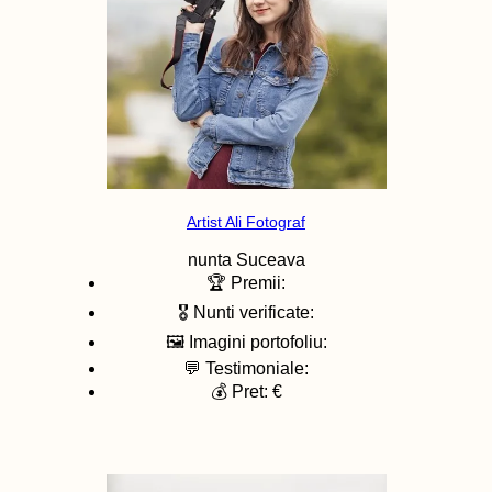
Artist Ali Fotograf
nunta
Suceava
🏆 Premii:
🎖️ Nunti verificate:
🖼️ Imagini portofoliu:
💬 Testimoniale:
💰 Pret: €