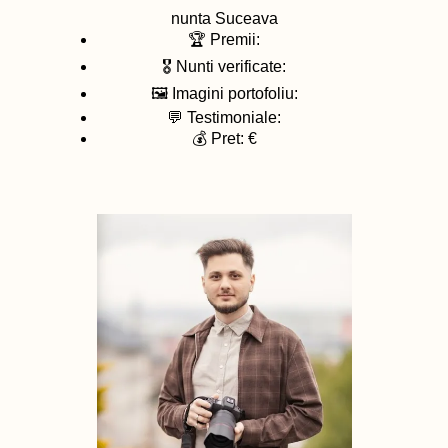
nunta
Suceava
🏆 Premii:
🎖️ Nunti verificate:
🖼️ Imagini portofoliu:
💬 Testimoniale:
💰 Pret: €