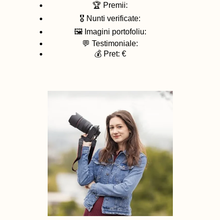
🏆 Premii:
🎖️ Nunti verificate:
🖼️ Imagini portofoliu:
💬 Testimoniale:
💰 Pret: €