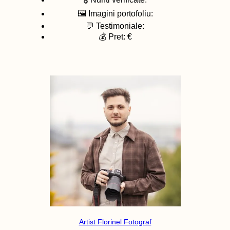
🖼️ Imagini portofoliu:
💬 Testimoniale:
💰 Pret: €
Artist Florinel Fotograf