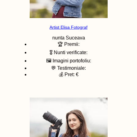
Artist Elisa Fotograf
nunta
Suceava
🏆 Premii:
🎖️ Nunti verificate:
🖼️ Imagini portofoliu:
💬 Testimoniale:
💰 Pret: €