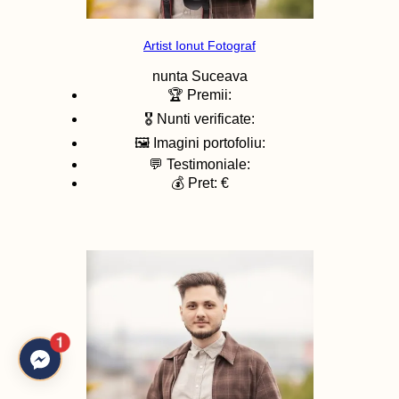
Artist Ionut Fotograf
nunta
Suceava
🏆 Premii:
🎖️ Nunti verificate:
🖼️ Imagini portofoliu:
💬 Testimoniale:
💰 Pret: €