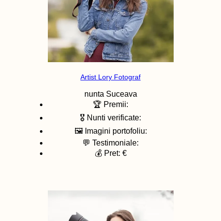
Artist Lory Fotograf
nunta
Suceava
🏆 Premii:
🎖️ Nunti verificate:
🖼️ Imagini portofoliu:
💬 Testimoniale:
💰 Pret: €