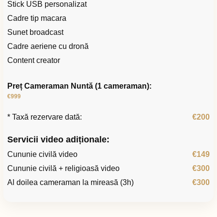
Stick USB personalizat
Cadre tip macara
Sunet broadcast
Cadre aeriene cu dronă
Content creator
Preț Cameraman Nuntă (1 cameraman):
€999
* Taxă rezervare dată:
€200
Servicii video adiționale:
Cununie civilă video
€149
Cununie civilă + religioasă video
€300
Al doilea cameraman la mireasă (3h)
€300