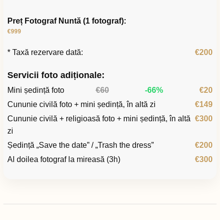
Preț Fotograf Nuntă (1 fotograf):
€999
* Taxă rezervare dată:
€200
Servicii foto adiționale:
Mini ședință foto
€60
-66%
€20
Cununie civilă foto + mini ședință, în altă zi
€149
Cununie civilă + religioasă foto + mini ședință, în altă
€300
zi
Ședință „Save the date” / „Trash the dress”
€200
Al doilea fotograf la mireasă (3h)
€300