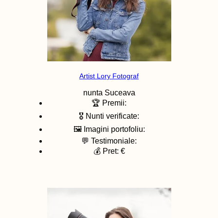
Artist Lory Fotograf
nunta
Suceava
🏆 Premii:
🎖️ Nunti verificate:
🖼️ Imagini portofoliu:
💬 Testimoniale:
💰 Pret: €