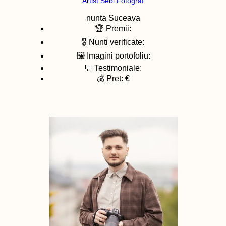
Artist Sebi Fotograf
nunta
Suceava
🏆 Premii:
🎖️ Nunti verificate:
🖼️ Imagini portofoliu:
💬 Testimoniale:
💰 Pret: €