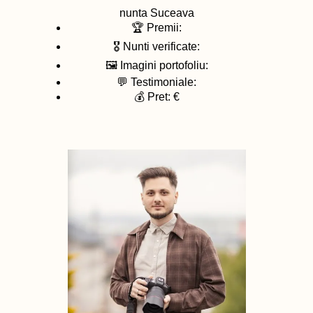
nunta
Suceava
🏆 Premii:
🎖️ Nunti verificate:
🖼️ Imagini portofoliu:
💬 Testimoniale:
💰 Pret: €