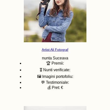
Artist Ali Fotograf
nunta
Suceava
🏆 Premii:
🎖️ Nunti verificate:
🖼️ Imagini portofoliu:
💬 Testimoniale:
💰 Pret: €