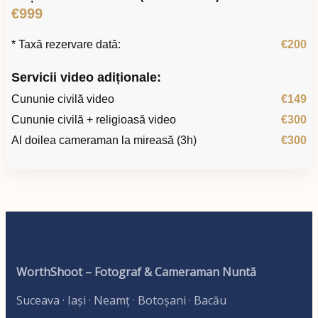
€999
* Taxă rezervare dată:
€200
Servicii video adiționale:
Cununie civilă video
€149
Cununie civilă + religioasă video
€300
Al doilea cameraman la mireasă (3h)
€300
WorthShoot – Fotograf & Cameraman Nuntă
Suceava · Iași · Neamț · Botoșani · Bacău