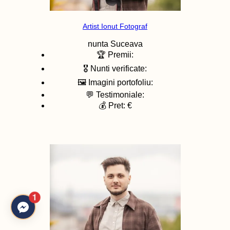
Artist Ionut Fotograf
nunta
Suceava
🏆 Premii:
🎖️ Nunti verificate:
🖼️ Imagini portofoliu:
💬 Testimoniale:
💰 Pret: €