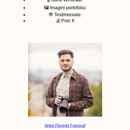
🖼️ Imagini portofoliu:
💬 Testimoniale:
💰 Pret: €
Artist Florinel Fotograf