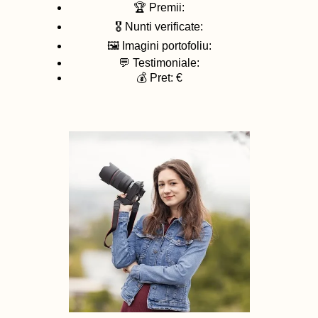
🏆 Premii:
🎖️ Nunti verificate:
🖼️ Imagini portofoliu:
💬 Testimoniale:
💰 Pret: €