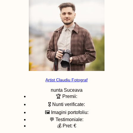
Artist Claudiu Fotograf
nunta
Suceava
🏆 Premii:
🎖️ Nunti verificate:
🖼️ Imagini portofoliu:
💬 Testimoniale:
💰 Pret: €