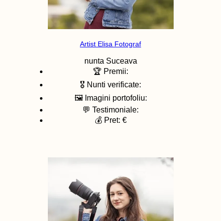
Artist Elisa Fotograf
nunta
Suceava
🏆 Premii:
🎖️ Nunti verificate:
🖼️ Imagini portofoliu:
💬 Testimoniale:
💰 Pret: €