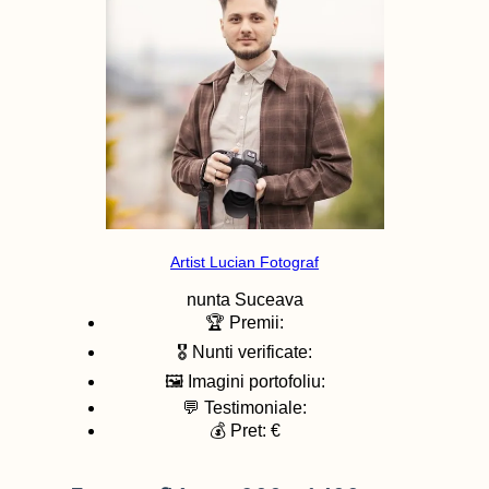
Artist Lucian Fotograf
nunta
Suceava
🏆 Premii:
🎖️ Nunti verificate:
🖼️ Imagini portofoliu:
💬 Testimoniale:
💰 Pret: €