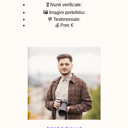
🎖️ Nunti verificate:
🖼️ Imagini portofoliu:
💬 Testimoniale:
💰 Pret: €