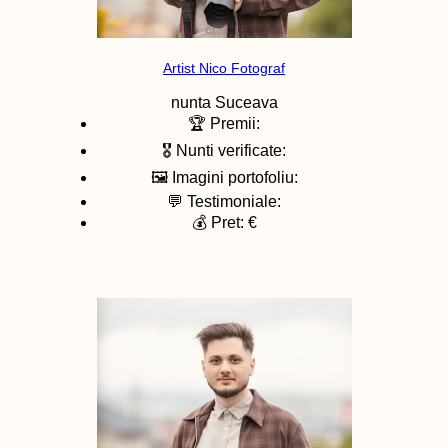
Artist Nico Fotograf
nunta
Suceava
🏆 Premii:
🎖️ Nunti verificate:
🖼️ Imagini portofoliu:
💬 Testimoniale:
💰 Pret: €