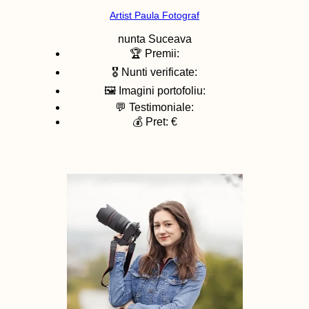
Artist Paula Fotograf
nunta
Suceava
🏆 Premii:
🎖️ Nunti verificate:
🖼️ Imagini portofoliu:
💬 Testimoniale:
💰 Pret: €