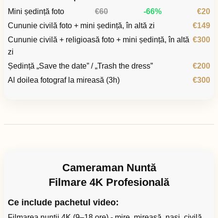
Mini ședință foto
€60
-66%
€20
Cununie civilă foto + mini ședință, în altă zi
€149
Cununie civilă + religioasă foto + mini ședință, în altă
€300
zi
Ședință „Save the date” / „Trash the dress”
€200
Al doilea fotograf la mireasă (3h)
€300
Cameraman Nuntă
Filmare 4K Profesională
Ce include pachetul video:
Filmarea nunții 4K (9–18 ore) - mire, mireasă, nași, civilă,