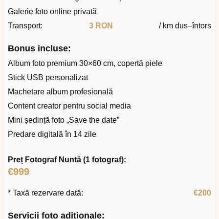
Galerie foto online privată
Transport:
3 RON
/ km dus–întors
Bonus incluse:
Album foto premium 30×60 cm, copertă piele
Stick USB personalizat
Machetare album profesională
Content creator pentru social media
Mini ședință foto „Save the date”
Predare digitală în 14 zile
Preț Fotograf Nuntă (1 fotograf):
€999
* Taxă rezervare dată:
€200
Servicii foto adiționale: