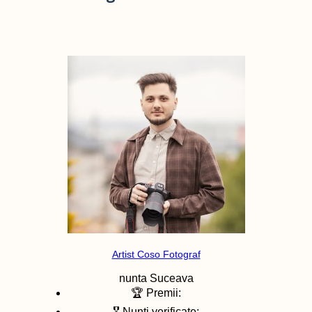
Artist Coso Fotograf
nunta
Suceava
🏆 Premii:
🎖️ Nunti verificate: