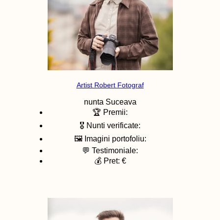
Artist Robert Fotograf
nunta
Suceava
🏆 Premii:
🎖️ Nunti verificate:
🖼️ Imagini portofoliu:
💬 Testimoniale:
💰 Pret: €