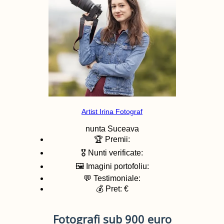
Artist Irina Fotograf
nunta
Suceava
🏆 Premii:
🎖️ Nunti verificate:
🖼️ Imagini portofoliu:
💬 Testimoniale:
💰 Pret: €
Fotografi sub 900 euro