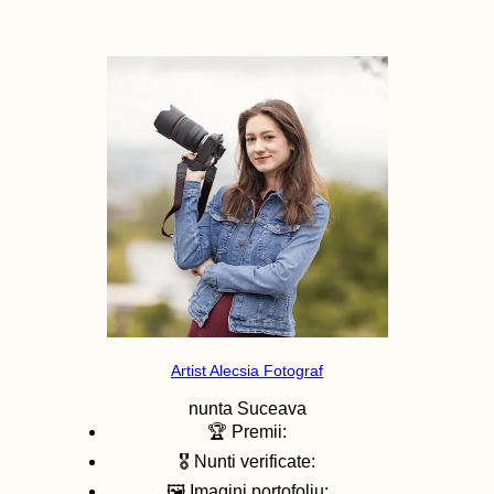
Artist Alecsia Fotograf
nunta
Suceava
🏆 Premii:
🎖️ Nunti verificate:
🖼️ Imagini portofoliu: