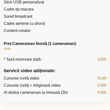
Stick USB personalizat
Cadre tip macara
Sunet broadcast
Cadre aeriene cu dronă
Content creator
Preț Cameraman Nuntă (1 cameraman):
€999
* Taxă rezervare dată:
€200
Servicii video adiționale:
Cununie civilă video
€149
Cununie civilă + religioasă video
€300
Al doilea cameraman la mireasă (3h)
€300