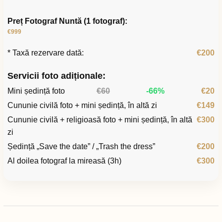
Preț Fotograf Nuntă (1 fotograf):
€999
* Taxă rezervare dată:
€200
Servicii foto adiționale:
Mini ședință foto
€60
-66%
€20
Cununie civilă foto + mini ședință, în altă zi
€149
Cununie civilă + religioasă foto + mini ședință, în altă
€300
zi
Ședință „Save the date” / „Trash the dress”
€200
Al doilea fotograf la mireasă (3h)
€300