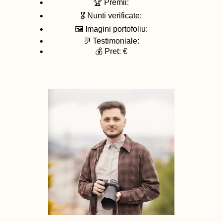
🏆 Premii:
🎖️ Nunti verificate:
🖼️ Imagini portofoliu:
💬 Testimoniale:
💰 Pret: €