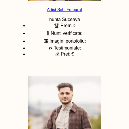
Artist Sebi Fotograf
nunta
Suceava
🏆 Premii:
🎖️ Nunti verificate:
🖼️ Imagini portofoliu:
💬 Testimoniale:
💰 Pret: €