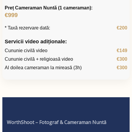
Preț Cameraman Nuntă (1 cameraman):
€999
* Taxă rezervare dată:
€200
Servicii video adiționale:
Cununie civilă video
€149
Cununie civilă + religioasă video
€300
Al doilea cameraman la mireasă (3h)
€300
WorthShoot – Fotograf & Cameraman Nuntă