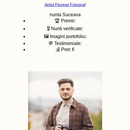
Artist Florinel Fotograf
nunta
Suceava
🏆 Premii:
🎖️ Nunti verificate:
🖼️ Imagini portofoliu:
💬 Testimoniale:
💰 Pret: €