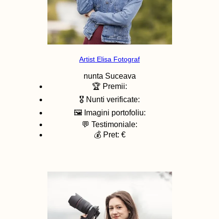
Artist Elisa Fotograf
nunta
Suceava
🏆 Premii:
🎖️ Nunti verificate:
🖼️ Imagini portofoliu:
💬 Testimoniale:
💰 Pret: €