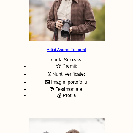
Artist Andrei Fotograf
nunta
Suceava
🏆 Premii:
🎖️ Nunti verificate:
🖼️ Imagini portofoliu:
💬 Testimoniale:
💰 Pret: €