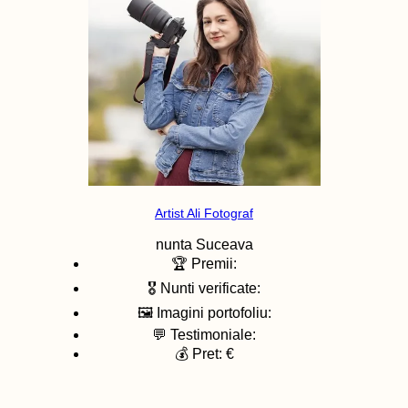
Artist Ali Fotograf
nunta
Suceava
🏆 Premii:
🎖️ Nunti verificate:
🖼️ Imagini portofoliu:
💬 Testimoniale:
💰 Pret: €