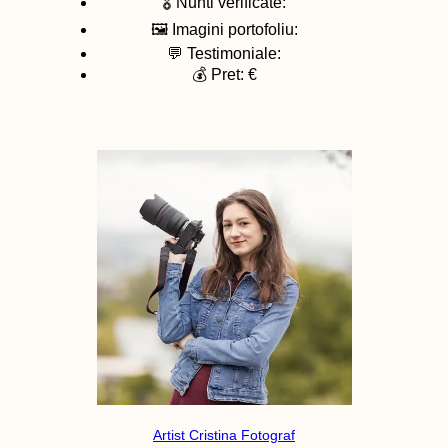
🎖️ Nunti verificate:
🖼️ Imagini portofoliu:
💬 Testimoniale:
💰 Pret: €
Artist Cristina Fotograf