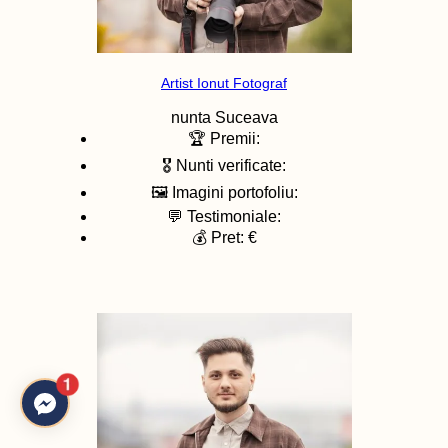
Artist Ionut Fotograf
nunta
Suceava
🏆 Premii:
🎖️ Nunti verificate:
🖼️ Imagini portofoliu:
💬 Testimoniale:
💰 Pret: €