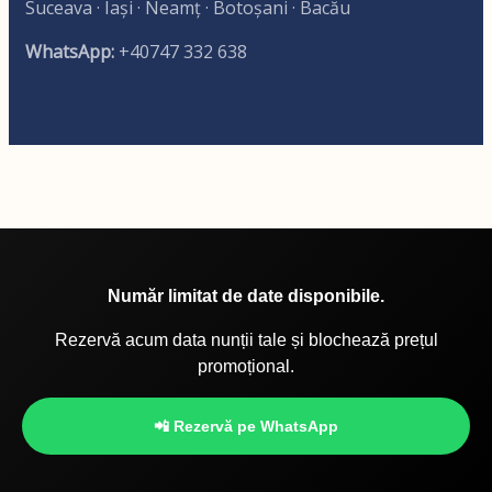
Suceava · Iași · Neamț · Botoșani · Bacău
WhatsApp:
+40747 332 638
Număr limitat de date disponibile.
Rezervă acum data nunții tale și blochează prețul
promoțional.
📲 Rezervă pe WhatsApp