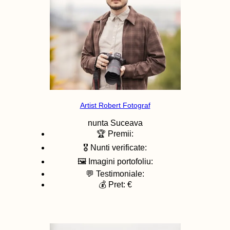
Artist Robert Fotograf
nunta
Suceava
🏆 Premii:
🎖️ Nunti verificate:
🖼️ Imagini portofoliu:
💬 Testimoniale:
💰 Pret: €