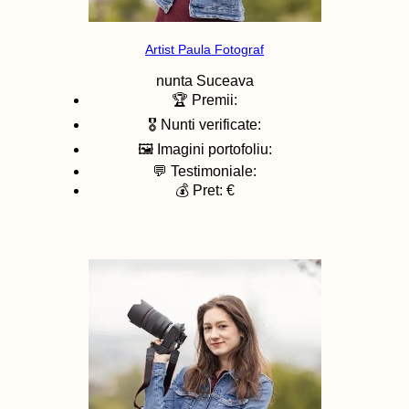
Artist Paula Fotograf
nunta
Suceava
🏆 Premii:
🎖️ Nunti verificate:
🖼️ Imagini portofoliu:
💬 Testimoniale:
💰 Pret: €