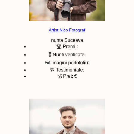
Artist Nico Fotograf
nunta
Suceava
🏆 Premii:
🎖️ Nunti verificate:
🖼️ Imagini portofoliu:
💬 Testimoniale:
💰 Pret: €