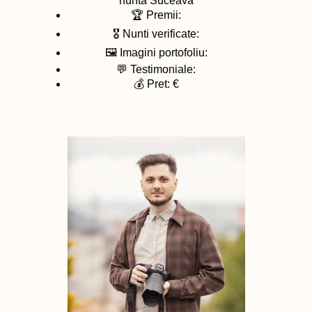
nunta
Suceava
🏆 Premii:
🎖️ Nunti verificate:
🖼️ Imagini portofoliu:
💬 Testimoniale:
💰 Pret: €