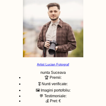
Artist Lucian Fotograf
nunta
Suceava
🏆 Premii:
🎖️ Nunti verificate:
🖼️ Imagini portofoliu:
💬 Testimoniale:
💰 Pret: €