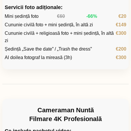
Servicii foto adiționale:
Mini ședință foto
€60
-66%
€20
Cununie civilă foto + mini ședință, în altă zi
€149
Cununie civilă + religioasă foto + mini ședință, în altă
€300
zi
Ședință „Save the date” / „Trash the dress”
€200
Al doilea fotograf la mireasă (3h)
€300
Cameraman Nuntă
Filmare 4K Profesională