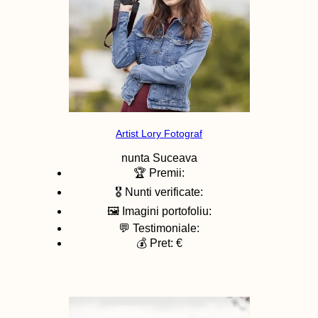
Artist Lory Fotograf
nunta
Suceava
🏆 Premii:
🎖️ Nunti verificate:
🖼️ Imagini portofoliu:
💬 Testimoniale:
💰 Pret: €