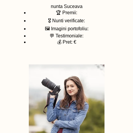
nunta
Suceava
🏆 Premii:
🎖️ Nunti verificate:
🖼️ Imagini portofoliu:
💬 Testimoniale:
💰 Pret: €