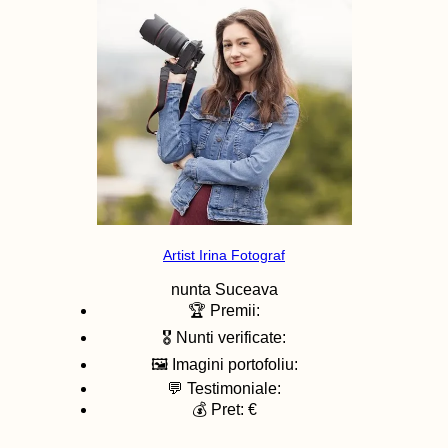
Artist Irina Fotograf
nunta
Suceava
🏆 Premii:
🎖️ Nunti verificate:
🖼️ Imagini portofoliu:
💬 Testimoniale:
💰 Pret: €