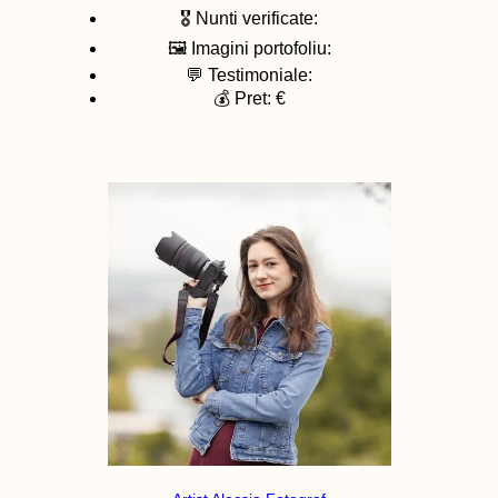
🎖️ Nunti verificate:
🖼️ Imagini portofoliu:
💬 Testimoniale:
💰 Pret: €