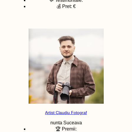
💬 Testimoniale:
💰 Pret: €
Artist Claudiu Fotograf
nunta
Suceava
🏆 Premii: