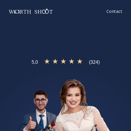
Contact
Fotograf Nunta Partestii De Jos
e ceea ce cauti?
Incearca si
WorthShoot!
★ ★ ★ ★ ★
5,0
(324)