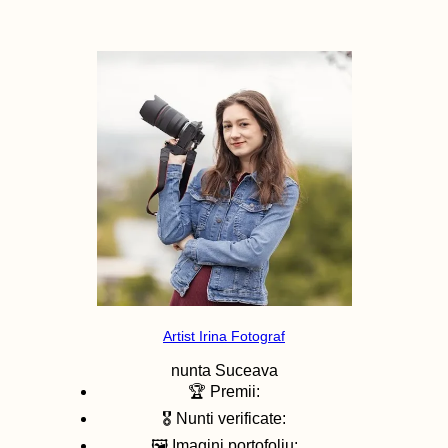
Artist Irina Fotograf
nunta
Suceava
🏆 Premii:
🎖️ Nunti verificate:
🖼️ Imagini portofoliu: