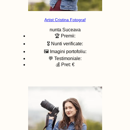
Artist Cristina Fotograf
nunta
Suceava
🏆 Premii:
🎖️ Nunti verificate:
🖼️ Imagini portofoliu:
💬 Testimoniale:
💰 Pret: €