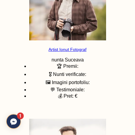
Artist Ionut Fotograf
nunta
Suceava
🏆 Premii:
🎖️ Nunti verificate:
🖼️ Imagini portofoliu:
💬 Testimoniale:
💰 Pret: €