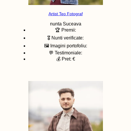
Artist Teo Fotograf
nunta
Suceava
🏆 Premii:
🎖️ Nunti verificate:
🖼️ Imagini portofoliu:
💬 Testimoniale:
💰 Pret: €