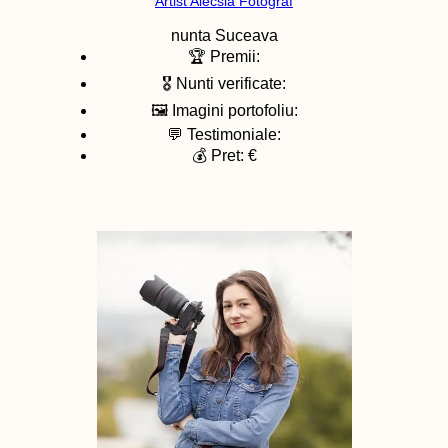
Artist Alecsia Fotograf
nunta
Suceava
🏆 Premii:
🎖️ Nunti verificate:
🖼️ Imagini portofoliu:
💬 Testimoniale:
💰 Pret: €