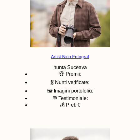
Artist Nico Fotograf
nunta
Suceava
🏆 Premii:
🎖️ Nunti verificate:
🖼️ Imagini portofoliu:
💬 Testimoniale:
💰 Pret: €