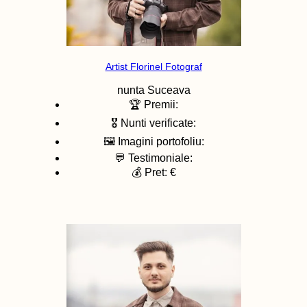
Artist Florinel Fotograf
nunta
Suceava
🏆 Premii:
🎖️ Nunti verificate:
🖼️ Imagini portofoliu:
💬 Testimoniale:
💰 Pret: €