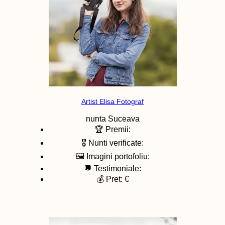
Artist Elisa Fotograf
nunta
Suceava
🏆 Premii:
🎖️ Nunti verificate:
🖼️ Imagini portofoliu:
💬 Testimoniale:
💰 Pret: €