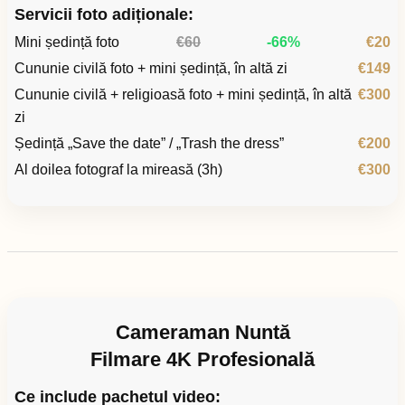
Servicii foto adiționale:
Mini ședință foto
€60
-66%
€20
Cununie civilă foto + mini ședință, în altă zi
€149
Cununie civilă + religioasă foto + mini ședință, în altă
€300
zi
Ședință „Save the date” / „Trash the dress”
€200
Al doilea fotograf la mireasă (3h)
€300
Cameraman Nuntă
Filmare 4K Profesională
Ce include pachetul video: