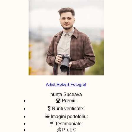
Artist Robert Fotograf
nunta
Suceava
🏆 Premii:
🎖️ Nunti verificate:
🖼️ Imagini portofoliu:
💬 Testimoniale:
💰 Pret: €