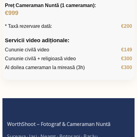
Preț Cameraman Nuntă (1 cameraman):
€999
* Taxă rezervare dată:
€200
Servicii video adiționale:
Cununie civilă video
€149
Cununie civilă + religioasă video
€300
Al doilea cameraman la mireasă (3h)
€300
WorthShoot – Fotograf & Cameraman Nuntă
Suceava · Iași · Neamț · Botoșani · Bacău