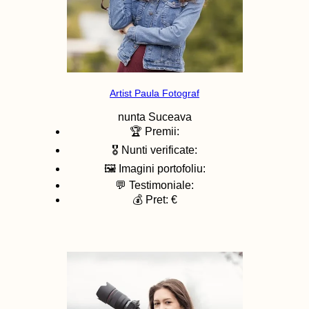
Artist Paula Fotograf
nunta
Suceava
🏆 Premii:
🎖️ Nunti verificate:
🖼️ Imagini portofoliu:
💬 Testimoniale:
💰 Pret: €