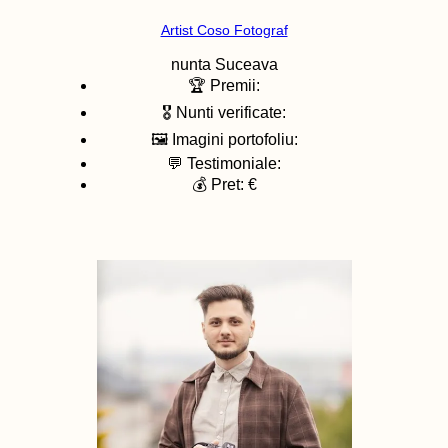
Artist Coso Fotograf
nunta
Suceava
🏆 Premii:
🎖️ Nunti verificate:
🖼️ Imagini portofoliu:
💬 Testimoniale:
💰 Pret: €