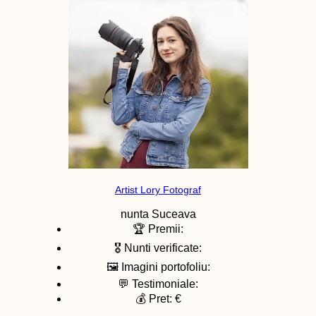
Artist Lory Fotograf
nunta
Suceava
🏆 Premii:
🎖️ Nunti verificate:
🖼️ Imagini portofoliu:
💬 Testimoniale:
💰 Pret: €