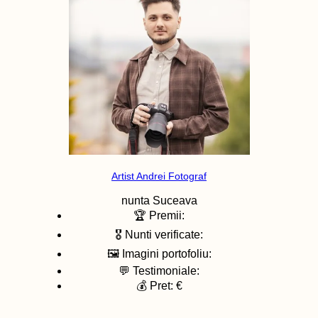
Artist Andrei Fotograf
nunta
Suceava
🏆 Premii:
🎖️ Nunti verificate:
🖼️ Imagini portofoliu:
💬 Testimoniale:
💰 Pret: €