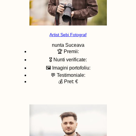
Artist Sebi Fotograf
nunta
Suceava
🏆 Premii:
🎖️ Nunti verificate:
🖼️ Imagini portofoliu:
💬 Testimoniale:
💰 Pret: €