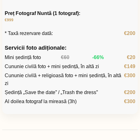
Preț Fotograf Nuntă (1 fotograf):
€999
* Taxă rezervare dată:
€200
Servicii foto adiționale:
Mini ședință foto
€60
-66%
€20
Cununie civilă foto + mini ședință, în altă zi
€149
Cununie civilă + religioasă foto + mini ședință, în altă
€300
zi
Ședință „Save the date” / „Trash the dress”
€200
Al doilea fotograf la mireasă (3h)
€300