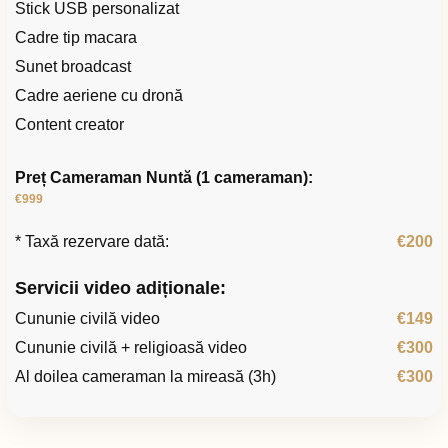
Stick USB personalizat
Cadre tip macara
Sunet broadcast
Cadre aeriene cu dronă
Content creator
Preț Cameraman Nuntă (1 cameraman):
€999
* Taxă rezervare dată:
€200
Servicii video adiționale:
Cununie civilă video
€149
Cununie civilă + religioasă video
€300
Al doilea cameraman la mireasă (3h)
€300