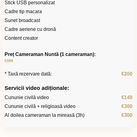
Stick USB personalizat
Cadre tip macara
Sunet broadcast
Cadre aeriene cu dronă
Content creator
Preț Cameraman Nuntă (1 cameraman):
€999
* Taxă rezervare dată:
€200
Servicii video adiționale:
Cununie civilă video
€149
Cununie civilă + religioasă video
€300
Al doilea cameraman la mireasă (3h)
€300