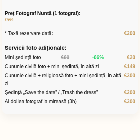
Preț Fotograf Nuntă (1 fotograf):
€999
* Taxă rezervare dată:
€200
Servicii foto adiționale:
Mini ședință foto
€60
-66%
€20
Cununie civilă foto + mini ședință, în altă zi
€149
Cununie civilă + religioasă foto + mini ședință, în altă
€300
zi
Ședință „Save the date” / „Trash the dress”
€200
Al doilea fotograf la mireasă (3h)
€300