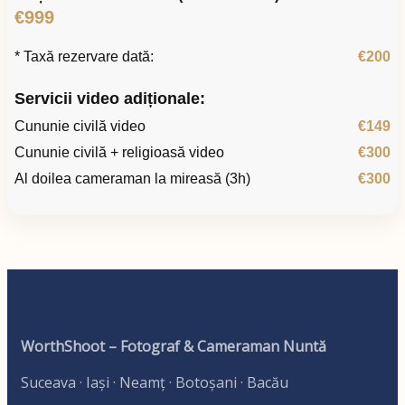
€999
* Taxă rezervare dată:
€200
Servicii video adiționale:
Cununie civilă video
€149
Cununie civilă + religioasă video
€300
Al doilea cameraman la mireasă (3h)
€300
WorthShoot – Fotograf & Cameraman Nuntă
Suceava · Iași · Neamț · Botoșani · Bacău