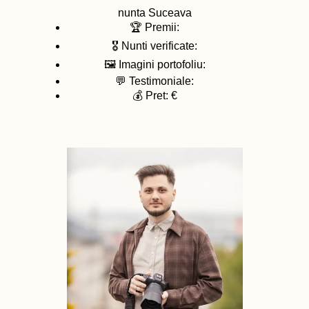
nunta
Suceava
🏆 Premii:
🎖️ Nunti verificate:
🖼️ Imagini portofoliu:
💬 Testimoniale:
💰 Pret: €