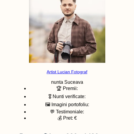
Artist Lucian Fotograf
nunta
Suceava
🏆 Premii:
🎖️ Nunti verificate:
🖼️ Imagini portofoliu:
💬 Testimoniale:
💰 Pret: €