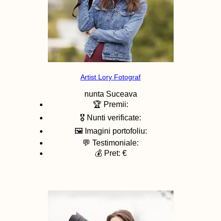
Artist Lory Fotograf
nunta
Suceava
🏆 Premii:
🎖️ Nunti verificate:
🖼️ Imagini portofoliu:
💬 Testimoniale:
💰 Pret: €