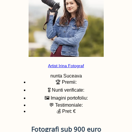
Artist Irina Fotograf
nunta
Suceava
🏆 Premii:
🎖️ Nunti verificate:
🖼️ Imagini portofoliu:
💬 Testimoniale:
💰 Pret: €
Fotografi sub 900 euro