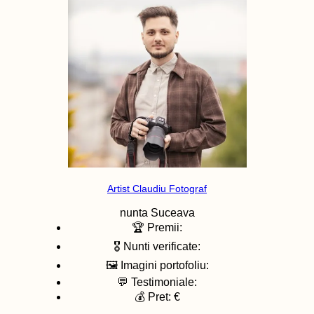
Artist Claudiu Fotograf
nunta
Suceava
🏆 Premii:
🎖️ Nunti verificate:
🖼️ Imagini portofoliu:
💬 Testimoniale:
💰 Pret: €