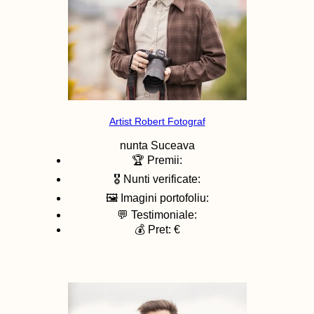
Artist Robert Fotograf
nunta
Suceava
🏆 Premii:
🎖️ Nunti verificate:
🖼️ Imagini portofoliu:
💬 Testimoniale:
💰 Pret: €