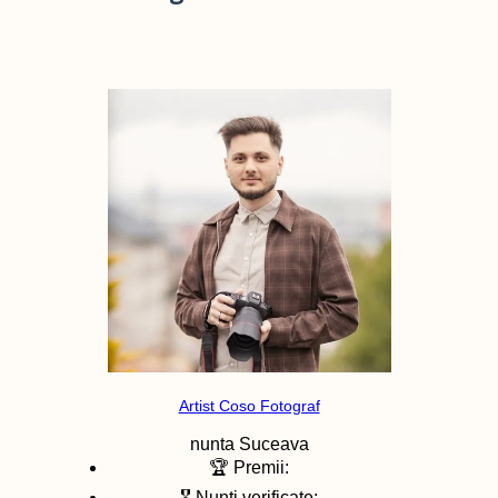
Artist Coso Fotograf
nunta
Suceava
🏆 Premii:
🎖️ Nunti verificate: