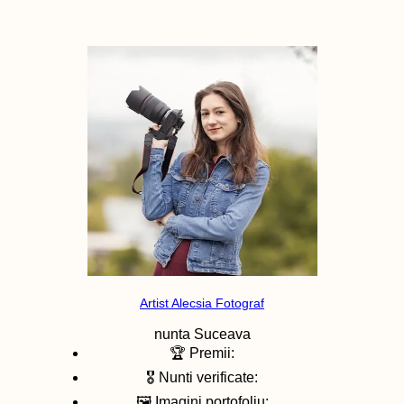
Artist Alecsia Fotograf
nunta
Suceava
🏆 Premii:
🎖️ Nunti verificate:
🖼️ Imagini portofoliu: