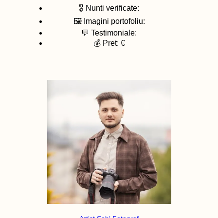
🎖️ Nunti verificate:
🖼️ Imagini portofoliu:
💬 Testimoniale:
💰 Pret: €