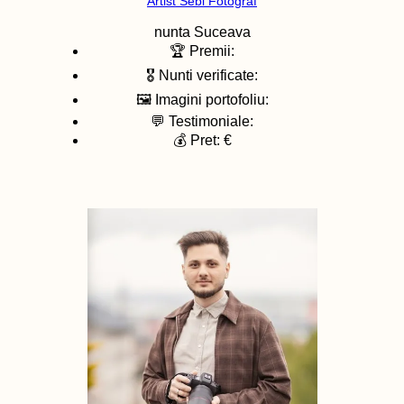
Artist Sebi Fotograf
nunta
Suceava
🏆 Premii:
🎖️ Nunti verificate:
🖼️ Imagini portofoliu:
💬 Testimoniale:
💰 Pret: €