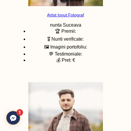
Artist Ionut Fotograf
nunta
Suceava
🏆 Premii:
🎖️ Nunti verificate:
🖼️ Imagini portofoliu:
💬 Testimoniale:
💰 Pret: €