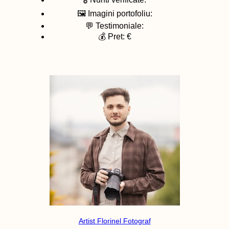
🖼️ Imagini portofoliu:
💬 Testimoniale:
💰 Pret: €
Artist Florinel Fotograf