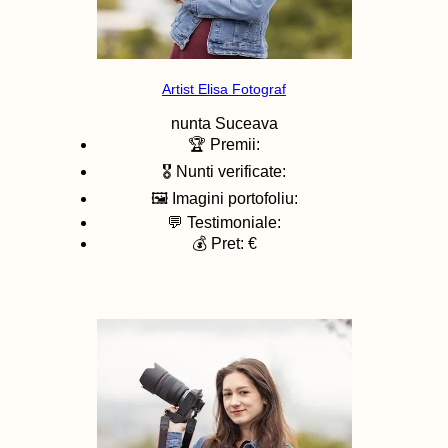
Artist Elisa Fotograf
nunta
Suceava
🏆 Premii:
🎖️ Nunti verificate:
🖼️ Imagini portofoliu:
💬 Testimoniale:
💰 Pret: €