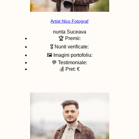
Artist Nico Fotograf
nunta
Suceava
🏆 Premii:
🎖️ Nunti verificate:
🖼️ Imagini portofoliu:
💬 Testimoniale:
💰 Pret: €