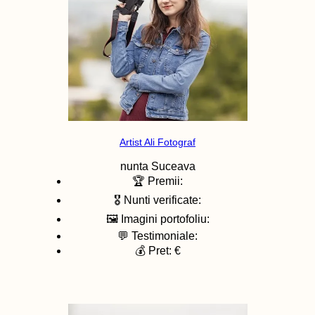
Artist Ali Fotograf
nunta
Suceava
🏆 Premii:
🎖️ Nunti verificate:
🖼️ Imagini portofoliu:
💬 Testimoniale:
💰 Pret: €