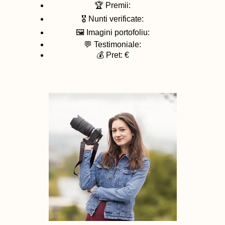
🏆 Premii:
🎖️ Nunti verificate:
🖼️ Imagini portofoliu:
💬 Testimoniale:
💰 Pret: €