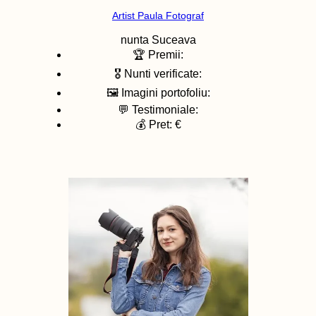
Artist Paula Fotograf
nunta
Suceava
🏆 Premii:
🎖️ Nunti verificate:
🖼️ Imagini portofoliu:
💬 Testimoniale:
💰 Pret: €