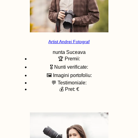
Artist Andrei Fotograf
nunta
Suceava
🏆 Premii:
🎖️ Nunti verificate:
🖼️ Imagini portofoliu:
💬 Testimoniale:
💰 Pret: €