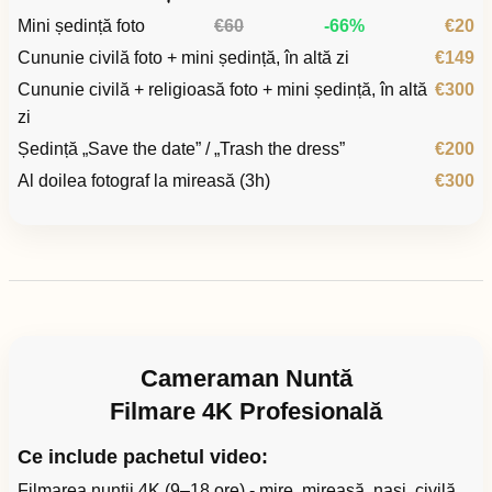
Mini ședință foto
€60
-66%
€20
Cununie civilă foto + mini ședință, în altă zi
€149
Cununie civilă + religioasă foto + mini ședință, în altă
€300
zi
Ședință „Save the date” / „Trash the dress”
€200
Al doilea fotograf la mireasă (3h)
€300
Cameraman Nuntă
Filmare 4K Profesională
Ce include pachetul video:
Filmarea nunții 4K (9–18 ore) - mire, mireasă, nași, civilă,