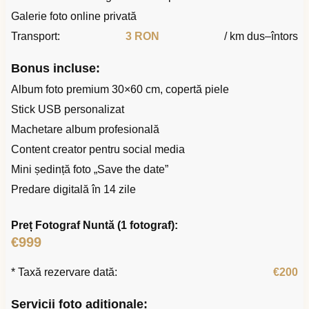
Galerie foto online privată
Transport:
3 RON
/ km dus–întors
Bonus incluse:
Album foto premium 30×60 cm, copertă piele
Stick USB personalizat
Machetare album profesională
Content creator pentru social media
Mini ședință foto „Save the date”
Predare digitală în 14 zile
Preț Fotograf Nuntă (1 fotograf):
€999
* Taxă rezervare dată:
€200
Servicii foto adiționale: