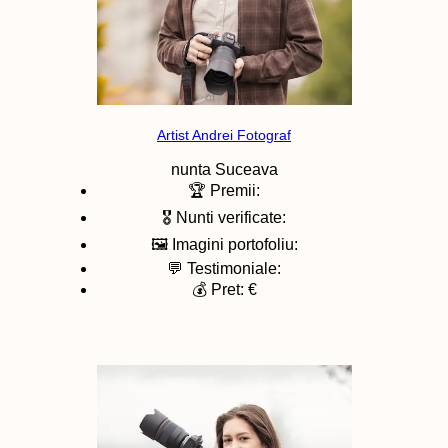
Artist Andrei Fotograf
nunta
Suceava
🏆 Premii:
🎖️ Nunti verificate:
🖼️ Imagini portofoliu:
💬 Testimoniale:
💰 Pret: €