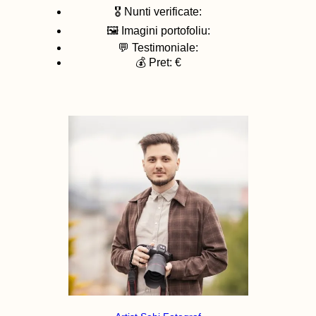
🎖️ Nunti verificate:
🖼️ Imagini portofoliu:
💬 Testimoniale:
💰 Pret: €