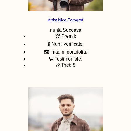
Artist Nico Fotograf
nunta
Suceava
🏆 Premii:
🎖️ Nunti verificate:
🖼️ Imagini portofoliu:
💬 Testimoniale:
💰 Pret: €