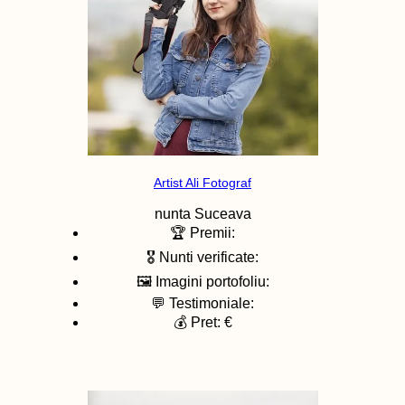
Artist Ali Fotograf
nunta
Suceava
🏆 Premii:
🎖️ Nunti verificate:
🖼️ Imagini portofoliu:
💬 Testimoniale:
💰 Pret: €