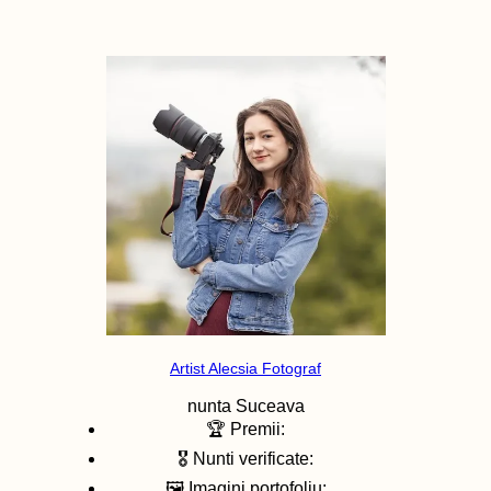
Artist Alecsia Fotograf
nunta
Suceava
🏆 Premii:
🎖️ Nunti verificate:
🖼️ Imagini portofoliu: