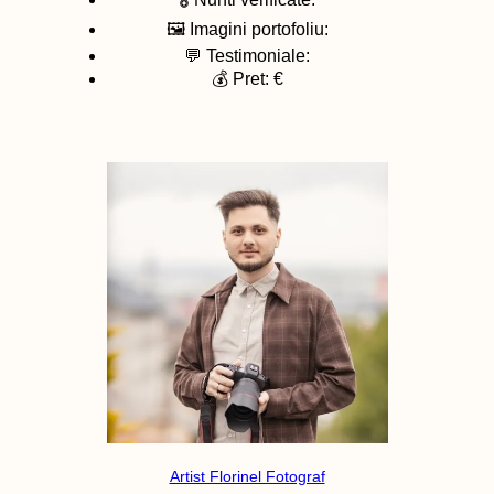
🖼️ Imagini portofoliu:
💬 Testimoniale:
💰 Pret: €
Artist Florinel Fotograf