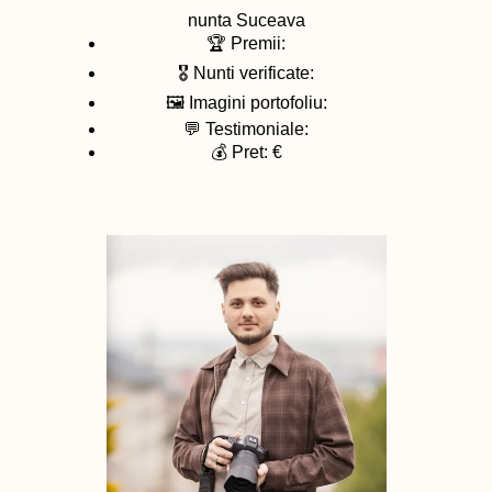
nunta
Suceava
🏆 Premii:
🎖️ Nunti verificate:
🖼️ Imagini portofoliu:
💬 Testimoniale:
💰 Pret: €