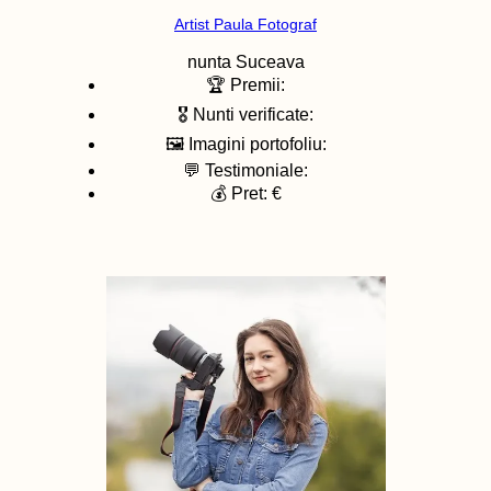
Artist Paula Fotograf
nunta
Suceava
🏆 Premii:
🎖️ Nunti verificate:
🖼️ Imagini portofoliu:
💬 Testimoniale:
💰 Pret: €