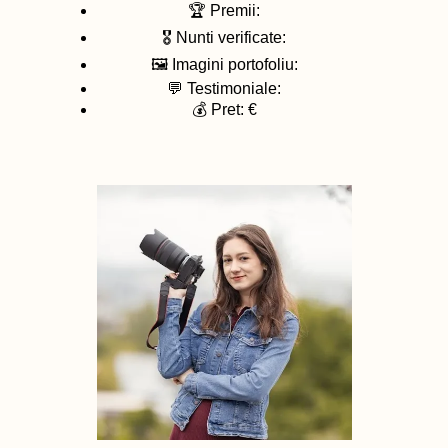
🏆 Premii:
🎖️ Nunti verificate:
🖼️ Imagini portofoliu:
💬 Testimoniale:
💰 Pret: €