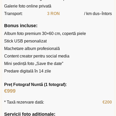
Galerie foto online privată
Transport:
3 RON
/ km dus–întors
Bonus incluse:
Album foto premium 30×60 cm, copertă piele
Stick USB personalizat
Machetare album profesională
Content creator pentru social media
Mini ședință foto „Save the date”
Predare digitală în 14 zile
Preț Fotograf Nuntă (1 fotograf):
€999
* Taxă rezervare dată:
€200
Servicii foto adiționale: