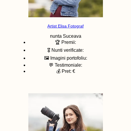
Artist Elisa Fotograf
nunta
Suceava
🏆 Premii:
🎖️ Nunti verificate:
🖼️ Imagini portofoliu:
💬 Testimoniale:
💰 Pret: €