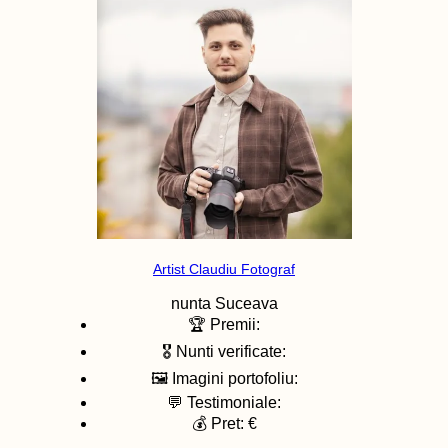
Artist Claudiu Fotograf
nunta
Suceava
🏆 Premii:
🎖️ Nunti verificate:
🖼️ Imagini portofoliu:
💬 Testimoniale:
💰 Pret: €