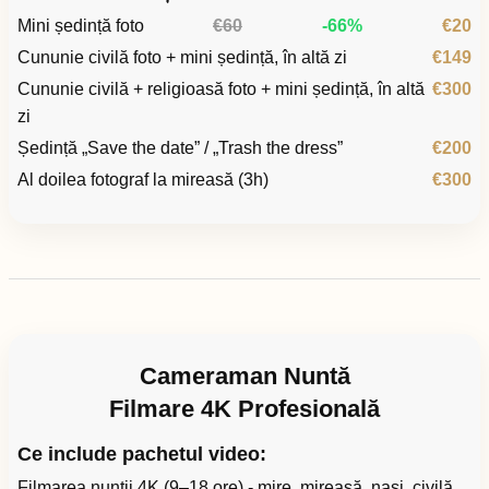
Mini ședință foto
€60
-66%
€20
Cununie civilă foto + mini ședință, în altă zi
€149
Cununie civilă + religioasă foto + mini ședință, în altă
€300
zi
Ședință „Save the date” / „Trash the dress”
€200
Al doilea fotograf la mireasă (3h)
€300
Cameraman Nuntă
Filmare 4K Profesională
Ce include pachetul video:
Filmarea nunții 4K (9–18 ore) - mire, mireasă, nași, civilă,