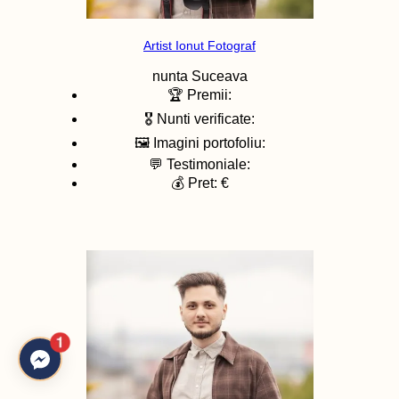
Artist Ionut Fotograf
nunta
Suceava
🏆 Premii:
🎖️ Nunti verificate:
🖼️ Imagini portofoliu:
💬 Testimoniale:
💰 Pret: €