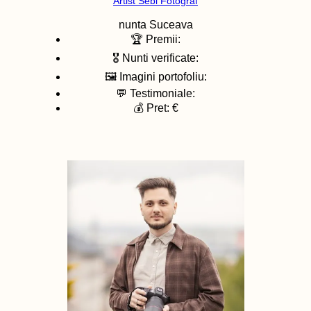
Artist Sebi Fotograf
nunta
Suceava
🏆 Premii:
🎖️ Nunti verificate:
🖼️ Imagini portofoliu:
💬 Testimoniale:
💰 Pret: €