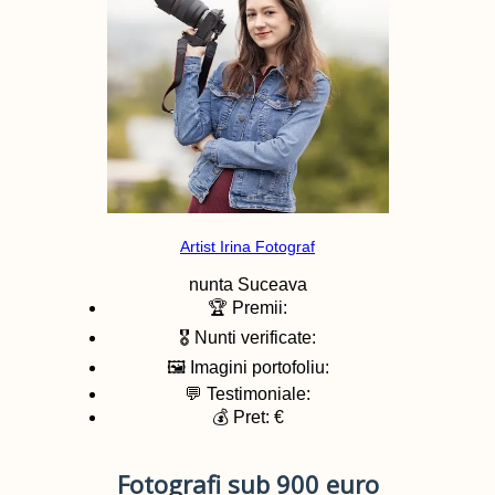
Artist Irina Fotograf
nunta
Suceava
🏆 Premii:
🎖️ Nunti verificate:
🖼️ Imagini portofoliu:
💬 Testimoniale:
💰 Pret: €
Fotografi sub 900 euro