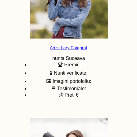
Artist Lory Fotograf
nunta
Suceava
🏆 Premii:
🎖️ Nunti verificate:
🖼️ Imagini portofoliu:
💬 Testimoniale:
💰 Pret: €