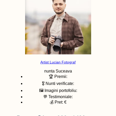
Artist Lucian Fotograf
nunta
Suceava
🏆 Premii:
🎖️ Nunti verificate:
🖼️ Imagini portofoliu:
💬 Testimoniale:
💰 Pret: €