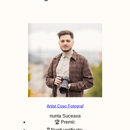
Artist Coso Fotograf
nunta
Suceava
🏆 Premii:
🎖️ Nunti verificate: