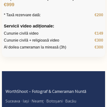
€999
* Taxă rezervare dată:
€200
Servicii video adiționale:
Cununie civilă video
€149
Cununie civilă + religioasă video
€300
Al doilea cameraman la mireasă (3h)
€300
WorthShoot – Fotograf & Cameraman Nuntă
Suceava · Iași · Neamț · Botoșani · Bacău