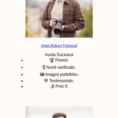
Artist Robert Fotograf
nunta
Suceava
🏆 Premii:
🎖️ Nunti verificate:
🖼️ Imagini portofoliu:
💬 Testimoniale:
💰 Pret: €