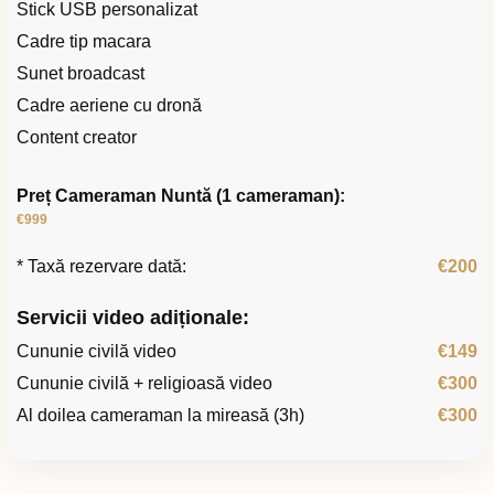
Stick USB personalizat
Cadre tip macara
Sunet broadcast
Cadre aeriene cu dronă
Content creator
Preț Cameraman Nuntă (1 cameraman):
€999
* Taxă rezervare dată:
€200
Servicii video adiționale:
Cununie civilă video
€149
Cununie civilă + religioasă video
€300
Al doilea cameraman la mireasă (3h)
€300