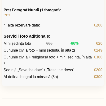
Preț Fotograf Nuntă (1 fotograf):
€999
* Taxă rezervare dată:
€200
Servicii foto adiționale:
Mini ședință foto
€60
-66%
€20
Cununie civilă foto + mini ședință, în altă zi
€149
Cununie civilă + religioasă foto + mini ședință, în altă
€300
zi
Ședință „Save the date” / „Trash the dress”
€200
Al doilea fotograf la mireasă (3h)
€300