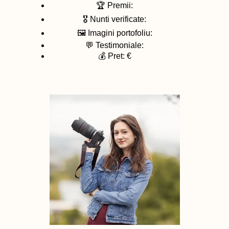
🏆 Premii:
🎖️ Nunti verificate:
🖼️ Imagini portofoliu:
💬 Testimoniale:
💰 Pret: €