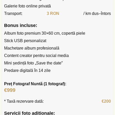
Galerie foto online privată
Transport:
3 RON
/ km dus–întors
Bonus incluse:
Album foto premium 30×60 cm, copertă piele
Stick USB personalizat
Machetare album profesională
Content creator pentru social media
Mini ședință foto „Save the date”
Predare digitală în 14 zile
Preț Fotograf Nuntă (1 fotograf):
€999
* Taxă rezervare dată:
€200
Servicii foto adiționale: