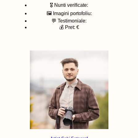
🎖️ Nunti verificate:
🖼️ Imagini portofoliu:
💬 Testimoniale:
💰 Pret: €