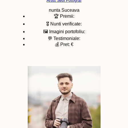
Artist Sebi Fotograf
nunta
Suceava
🏆 Premii:
🎖️ Nunti verificate:
🖼️ Imagini portofoliu:
💬 Testimoniale:
💰 Pret: €