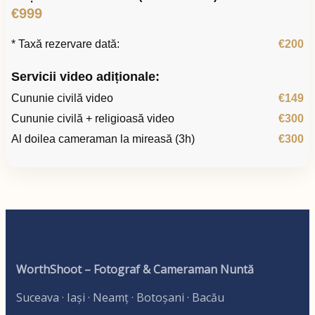
€999
* Taxă rezervare dată:
€200
Servicii video adiționale:
Cununie civilă video
€149
Cununie civilă + religioasă video
€300
Al doilea cameraman la mireasă (3h)
€300
WorthShoot – Fotograf & Cameraman Nuntă
Suceava · Iași · Neamț · Botoșani · Bacău