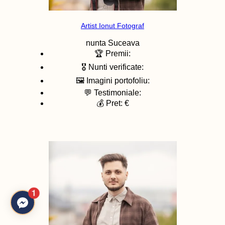
Artist Ionut Fotograf
nunta
Suceava
🏆 Premii:
🎖️ Nunti verificate:
🖼️ Imagini portofoliu:
💬 Testimoniale:
💰 Pret: €