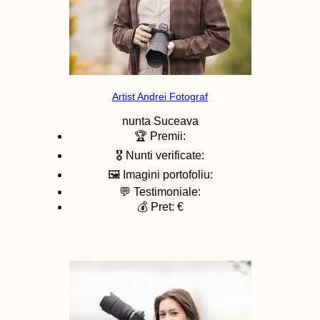
Artist Andrei Fotograf
nunta
Suceava
🏆 Premii:
🎖️ Nunti verificate:
🖼️ Imagini portofoliu:
💬 Testimoniale:
💰 Pret: €