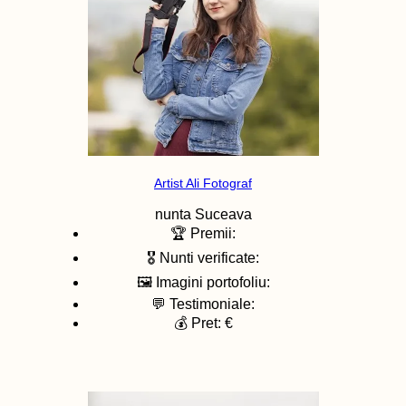
Artist Ali Fotograf
nunta
Suceava
🏆 Premii:
🎖️ Nunti verificate:
🖼️ Imagini portofoliu:
💬 Testimoniale:
💰 Pret: €