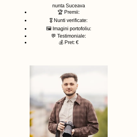
nunta
Suceava
🏆 Premii:
🎖️ Nunti verificate:
🖼️ Imagini portofoliu:
💬 Testimoniale:
💰 Pret: €