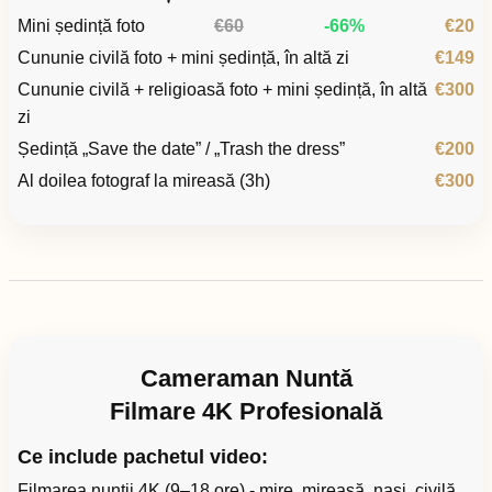
Mini ședință foto
€60
-66%
€20
Cununie civilă foto + mini ședință, în altă zi
€149
Cununie civilă + religioasă foto + mini ședință, în altă
€300
zi
Ședință „Save the date” / „Trash the dress”
€200
Al doilea fotograf la mireasă (3h)
€300
Cameraman Nuntă
Filmare 4K Profesională
Ce include pachetul video:
Filmarea nunții 4K (9–18 ore) - mire, mireasă, nași, civilă,