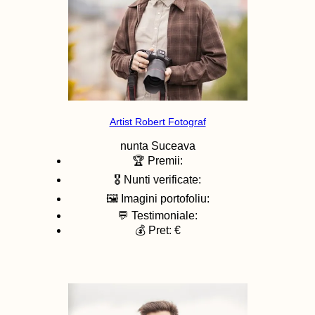
Artist Robert Fotograf
nunta
Suceava
🏆 Premii:
🎖️ Nunti verificate:
🖼️ Imagini portofoliu:
💬 Testimoniale:
💰 Pret: €