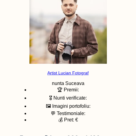
Artist Lucian Fotograf
nunta
Suceava
🏆 Premii:
🎖️ Nunti verificate:
🖼️ Imagini portofoliu:
💬 Testimoniale:
💰 Pret: €