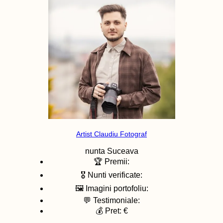
Artist Claudiu Fotograf
nunta
Suceava
🏆 Premii:
🎖️ Nunti verificate:
🖼️ Imagini portofoliu:
💬 Testimoniale:
💰 Pret: €