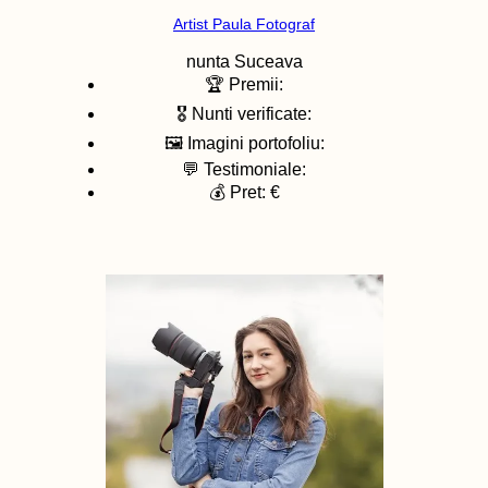
Artist Paula Fotograf
nunta
Suceava
🏆 Premii:
🎖️ Nunti verificate:
🖼️ Imagini portofoliu:
💬 Testimoniale:
💰 Pret: €