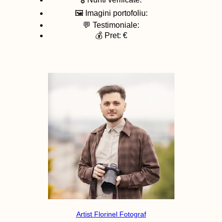
🖼️ Imagini portofoliu:
💬 Testimoniale:
💰 Pret: €
Artist Florinel Fotograf