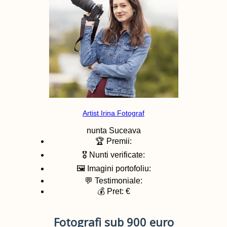
Artist Irina Fotograf
nunta
Suceava
🏆 Premii:
🎖️ Nunti verificate:
🖼️ Imagini portofoliu:
💬 Testimoniale:
💰 Pret: €
Fotografi sub 900 euro