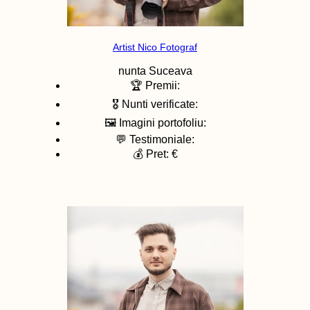
Artist Nico Fotograf
nunta
Suceava
🏆 Premii:
🎖️ Nunti verificate:
🖼️ Imagini portofoliu:
💬 Testimoniale:
💰 Pret: €