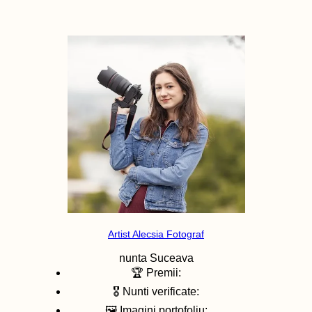
Artist Alecsia Fotograf
nunta
Suceava
🏆 Premii:
🎖️ Nunti verificate:
🖼️ Imagini portofoliu: