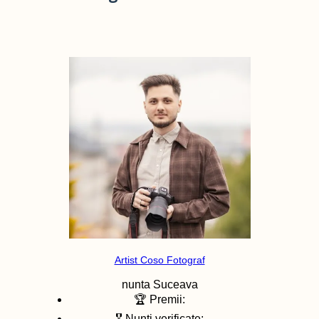
Artist Coso Fotograf
nunta
Suceava
🏆 Premii:
🎖️ Nunti verificate: