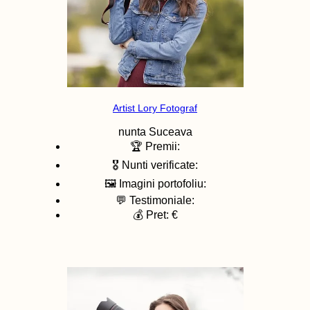
Artist Lory Fotograf
nunta
Suceava
🏆 Premii:
🎖️ Nunti verificate:
🖼️ Imagini portofoliu:
💬 Testimoniale:
💰 Pret: €