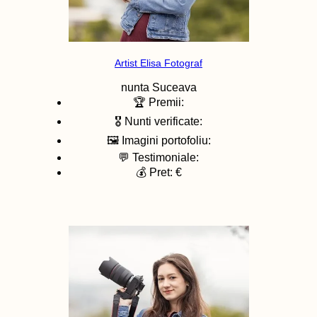
Artist Elisa Fotograf
nunta
Suceava
🏆 Premii:
🎖️ Nunti verificate:
🖼️ Imagini portofoliu:
💬 Testimoniale:
💰 Pret: €