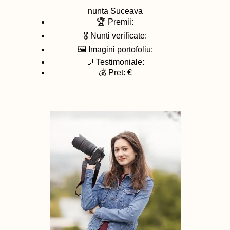
nunta
Suceava
🏆 Premii:
🎖️ Nunti verificate:
🖼️ Imagini portofoliu:
💬 Testimoniale:
💰 Pret: €