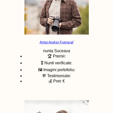
Artist Andrei Fotograf
nunta
Suceava
🏆 Premii:
🎖️ Nunti verificate:
🖼️ Imagini portofoliu:
💬 Testimoniale:
💰 Pret: €