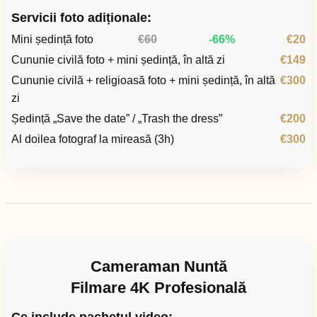
Servicii foto adiționale:
Mini ședință foto
€60
-66%
€20
Cununie civilă foto + mini ședință, în altă zi
€149
Cununie civilă + religioasă foto + mini ședință, în altă
€300
zi
Ședință „Save the date” / „Trash the dress”
€200
Al doilea fotograf la mireasă (3h)
€300
Cameraman Nuntă
Filmare 4K Profesională