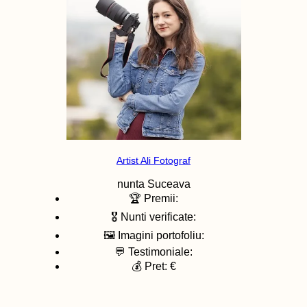
Artist Ali Fotograf
nunta
Suceava
🏆 Premii:
🎖️ Nunti verificate:
🖼️ Imagini portofoliu:
💬 Testimoniale:
💰 Pret: €