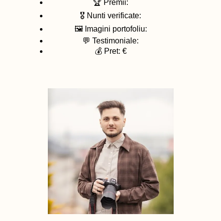
🏆 Premii:
🎖️ Nunti verificate:
🖼️ Imagini portofoliu:
💬 Testimoniale:
💰 Pret: €