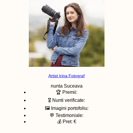
Artist Irina Fotograf
nunta
Suceava
🏆 Premii:
🎖️ Nunti verificate:
🖼️ Imagini portofoliu:
💬 Testimoniale:
💰 Pret: €