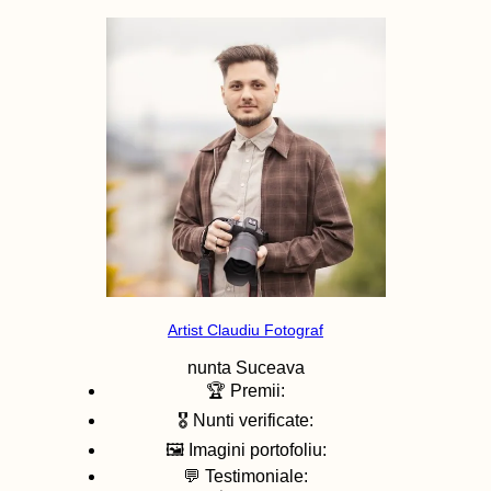
Artist Claudiu Fotograf
nunta
Suceava
🏆 Premii:
🎖️ Nunti verificate:
🖼️ Imagini portofoliu:
💬 Testimoniale: