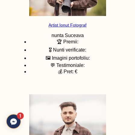
Artist Ionut Fotograf
nunta
Suceava
🏆 Premii:
🎖️ Nunti verificate:
🖼️ Imagini portofoliu:
💬 Testimoniale:
💰 Pret: €