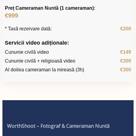
Preț Cameraman Nuntă (1 cameraman):
€999
* Taxă rezervare dată:
€200
Servicii video adiționale:
Cununie civilă video
€149
Cununie civilă + religioasă video
€300
Al doilea cameraman la mireasă (3h)
€300
WorthShoot – Fotograf & Cameraman Nuntă