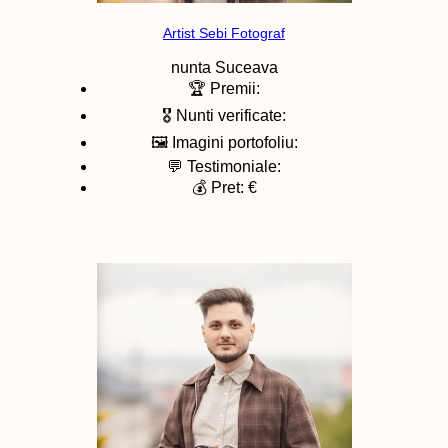
Artist Sebi Fotograf
nunta
Suceava
🏆 Premii:
🎖️ Nunti verificate:
🖼️ Imagini portofoliu:
💬 Testimoniale:
💰 Pret: €