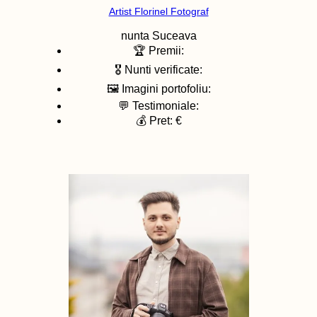
Artist Florinel Fotograf
nunta
Suceava
🏆 Premii:
🎖️ Nunti verificate:
🖼️ Imagini portofoliu:
💬 Testimoniale:
💰 Pret: €