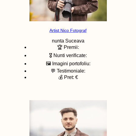
Artist Nico Fotograf
nunta
Suceava
🏆 Premii:
🎖️ Nunti verificate:
🖼️ Imagini portofoliu:
💬 Testimoniale:
💰 Pret: €