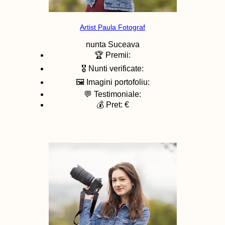
Artist Paula Fotograf
nunta
Suceava
🏆 Premii:
🎖️ Nunti verificate:
🖼️ Imagini portofoliu:
💬 Testimoniale:
💰 Pret: €