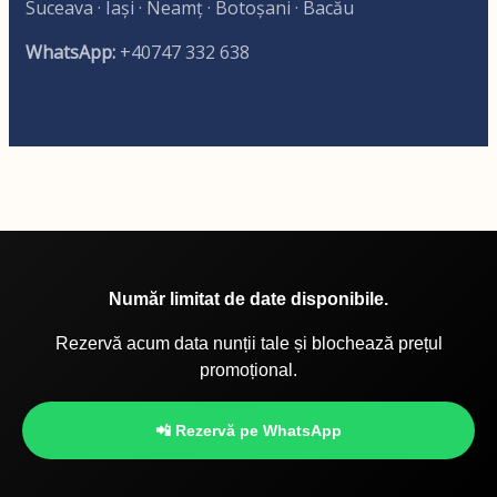
Suceava · Iași · Neamț · Botoșani · Bacău
WhatsApp:
+40747 332 638
Număr limitat de date disponibile.
Rezervă acum data nunții tale și blochează prețul
promoțional.
📲 Rezervă pe WhatsApp