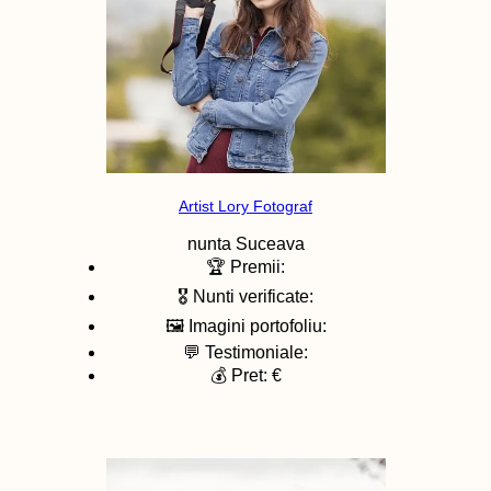
Artist Lory Fotograf
nunta
Suceava
🏆 Premii:
🎖️ Nunti verificate:
🖼️ Imagini portofoliu:
💬 Testimoniale:
💰 Pret: €