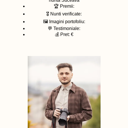
nunta
Suceava
🏆 Premii:
🎖️ Nunti verificate:
🖼️ Imagini portofoliu:
💬 Testimoniale:
💰 Pret: €