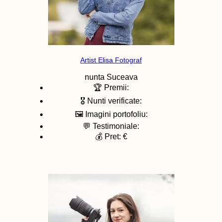
Artist Elisa Fotograf
nunta
Suceava
🏆 Premii:
🎖️ Nunti verificate:
🖼️ Imagini portofoliu:
💬 Testimoniale:
💰 Pret: €