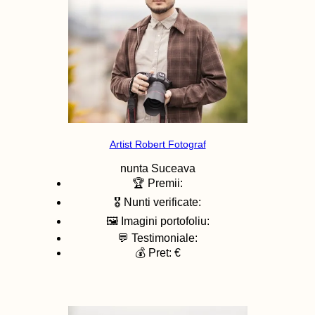
Artist Robert Fotograf
nunta
Suceava
🏆 Premii:
🎖️ Nunti verificate:
🖼️ Imagini portofoliu:
💬 Testimoniale:
💰 Pret: €