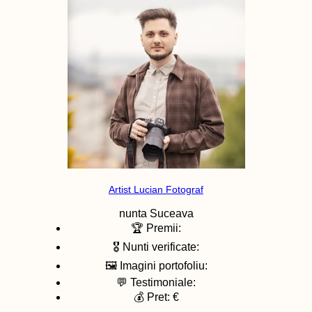
Artist Lucian Fotograf
nunta
Suceava
🏆 Premii:
🎖️ Nunti verificate:
🖼️ Imagini portofoliu:
💬 Testimoniale:
💰 Pret: €