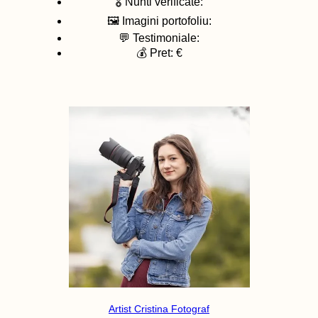
🎖️ Nunti verificate:
🖼️ Imagini portofoliu:
💬 Testimoniale:
💰 Pret: €
Artist Cristina Fotograf