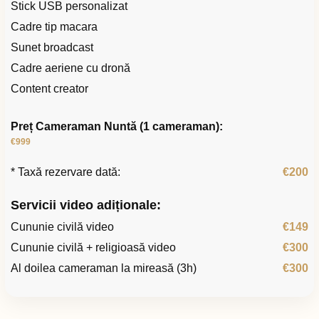
Stick USB personalizat
Cadre tip macara
Sunet broadcast
Cadre aeriene cu dronă
Content creator
Preț Cameraman Nuntă (1 cameraman):
€999
* Taxă rezervare dată:
€200
Servicii video adiționale:
Cununie civilă video
€149
Cununie civilă + religioasă video
€300
Al doilea cameraman la mireasă (3h)
€300