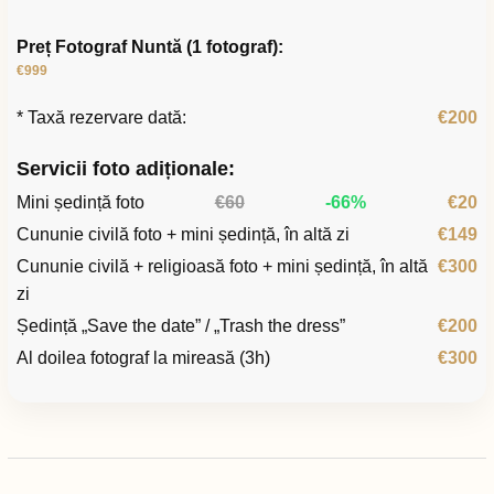
Preț Fotograf Nuntă (1 fotograf):
€999
* Taxă rezervare dată:
€200
Servicii foto adiționale:
Mini ședință foto
€60
-66%
€20
Cununie civilă foto + mini ședință, în altă zi
€149
Cununie civilă + religioasă foto + mini ședință, în altă
€300
zi
Ședință „Save the date” / „Trash the dress”
€200
Al doilea fotograf la mireasă (3h)
€300