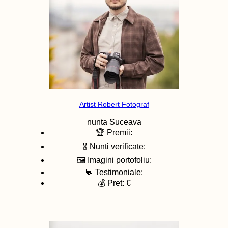
Artist Robert Fotograf
nunta
Suceava
🏆 Premii:
🎖️ Nunti verificate:
🖼️ Imagini portofoliu:
💬 Testimoniale:
💰 Pret: €