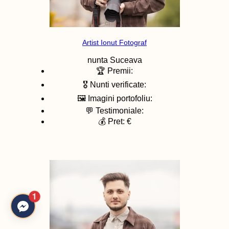
Artist Ionut Fotograf
nunta
Suceava
🏆 Premii:
🎖️ Nunti verificate:
🖼️ Imagini portofoliu:
💬 Testimoniale:
💰 Pret: €