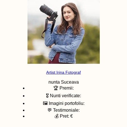
Artist Irina Fotograf
nunta
Suceava
🏆 Premii:
🎖️ Nunti verificate:
🖼️ Imagini portofoliu:
💬 Testimoniale:
💰 Pret: €