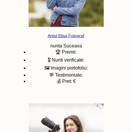
Artist Elisa Fotograf
nunta
Suceava
🏆 Premii:
🎖️ Nunti verificate:
🖼️ Imagini portofoliu:
💬 Testimoniale:
💰 Pret: €