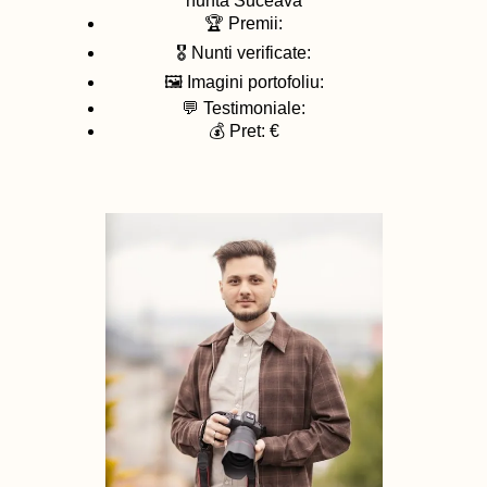
nunta
Suceava
🏆 Premii:
🎖️ Nunti verificate:
🖼️ Imagini portofoliu:
💬 Testimoniale:
💰 Pret: €