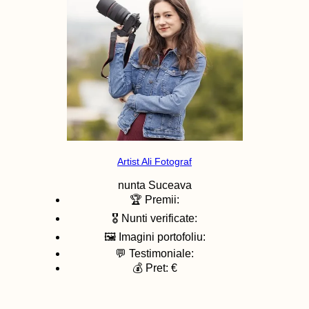
Artist Ali Fotograf
nunta
Suceava
🏆 Premii:
🎖️ Nunti verificate:
🖼️ Imagini portofoliu:
💬 Testimoniale:
💰 Pret: €