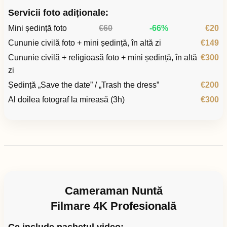
Servicii foto adiționale:
Mini ședință foto
€60
-66%
€20
Cununie civilă foto + mini ședință, în altă zi
€149
Cununie civilă + religioasă foto + mini ședință, în altă
€300
zi
Ședință „Save the date” / „Trash the dress”
€200
Al doilea fotograf la mireasă (3h)
€300
Cameraman Nuntă
Filmare 4K Profesională