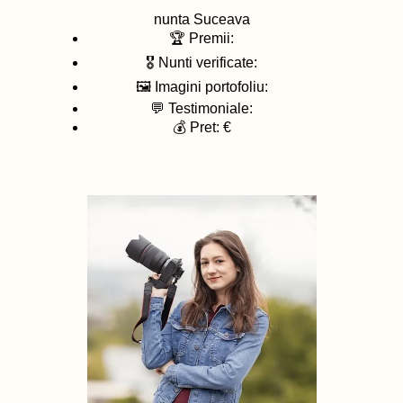
nunta
Suceava
🏆 Premii:
🎖️ Nunti verificate:
🖼️ Imagini portofoliu:
💬 Testimoniale:
💰 Pret: €