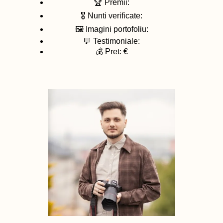
🏆 Premii:
🎖️ Nunti verificate:
🖼️ Imagini portofoliu:
💬 Testimoniale:
💰 Pret: €