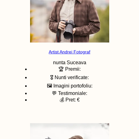
Artist Andrei Fotograf
nunta
Suceava
🏆 Premii:
🎖️ Nunti verificate:
🖼️ Imagini portofoliu:
💬 Testimoniale:
💰 Pret: €