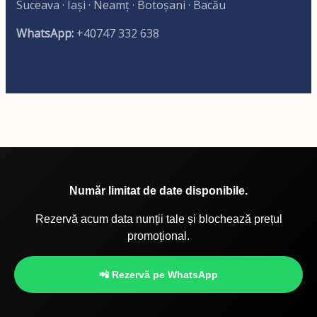
Suceava · Iași · Neamț · Botoșani · Bacău
WhatsApp:
+40747 332 638
Număr limitat de date disponibile.
Rezervă acum data nunții tale și blochează prețul
promoțional.
📲 Rezervă pe WhatsApp