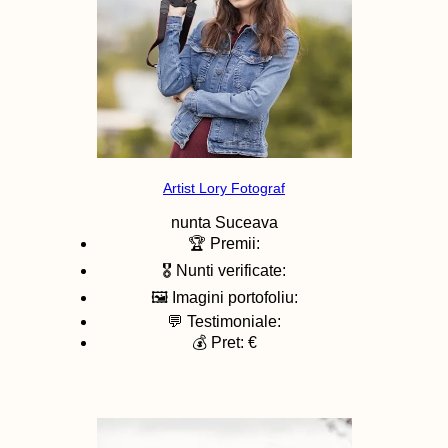
Artist Lory Fotograf
nunta
Suceava
🏆 Premii:
🎖️ Nunti verificate:
🖼️ Imagini portofoliu:
💬 Testimoniale:
💰 Pret: €