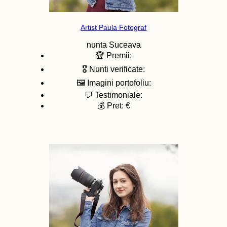
Artist Paula Fotograf
nunta
Suceava
🏆 Premii:
🎖️ Nunti verificate:
🖼️ Imagini portofoliu:
💬 Testimoniale:
💰 Pret: €