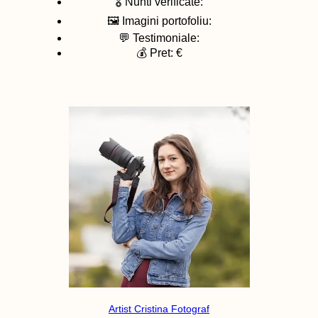
🎖️ Nunti verificate:
🖼️ Imagini portofoliu:
💬 Testimoniale:
💰 Pret: €
Artist Cristina Fotograf