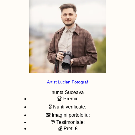
Artist Lucian Fotograf
nunta
Suceava
🏆 Premii:
🎖️ Nunti verificate:
🖼️ Imagini portofoliu:
💬 Testimoniale:
💰 Pret: €