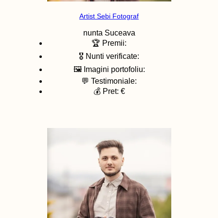
Artist Sebi Fotograf
nunta
Suceava
🏆 Premii:
🎖️ Nunti verificate:
🖼️ Imagini portofoliu:
💬 Testimoniale:
💰 Pret: €