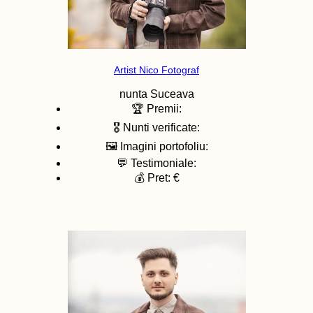
Artist Nico Fotograf
nunta
Suceava
🏆 Premii:
🎖️ Nunti verificate:
🖼️ Imagini portofoliu:
💬 Testimoniale:
💰 Pret: €