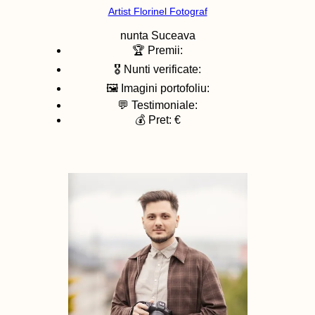
Artist Florinel Fotograf
nunta
Suceava
🏆 Premii:
🎖️ Nunti verificate:
🖼️ Imagini portofoliu:
💬 Testimoniale:
💰 Pret: €