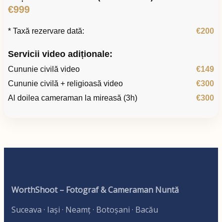
€999
* Taxă rezervare dată:
€200
Servicii video adiționale:
Cununie civilă video
€149
Cununie civilă + religioasă video
€300
Al doilea cameraman la mireasă (3h)
€300
WorthShoot – Fotograf & Cameraman Nuntă
Suceava · Iași · Neamț · Botoșani · Bacău