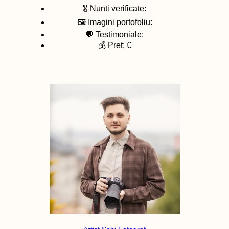
🎖️ Nunti verificate:
🖼️ Imagini portofoliu:
💬 Testimoniale:
💰 Pret: €