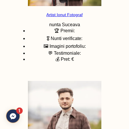
Artist Ionut Fotograf
nunta
Suceava
🏆 Premii:
🎖️ Nunti verificate:
🖼️ Imagini portofoliu:
💬 Testimoniale:
💰 Pret: €