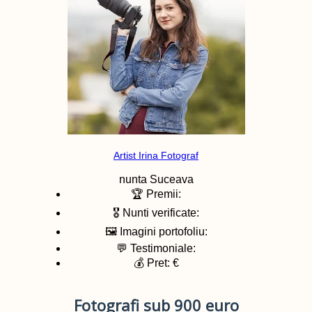
Artist Irina Fotograf
nunta
Suceava
🏆 Premii:
🎖️ Nunti verificate:
🖼️ Imagini portofoliu:
💬 Testimoniale:
💰 Pret: €
Fotografi sub 900 euro