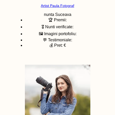
Artist Paula Fotograf
nunta
Suceava
🏆 Premii:
🎖️ Nunti verificate:
🖼️ Imagini portofoliu:
💬 Testimoniale:
💰 Pret: €