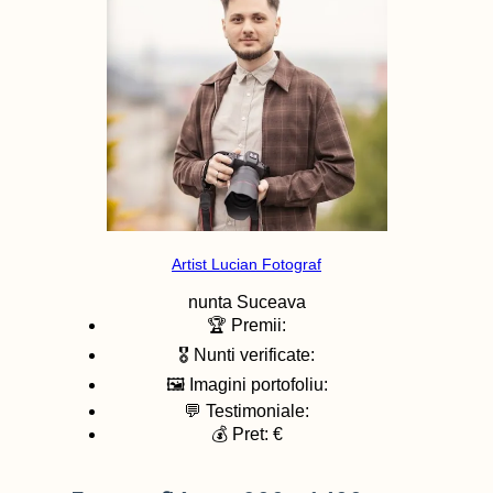
Artist Lucian Fotograf
nunta
Suceava
🏆 Premii:
🎖️ Nunti verificate:
🖼️ Imagini portofoliu:
💬 Testimoniale:
💰 Pret: €