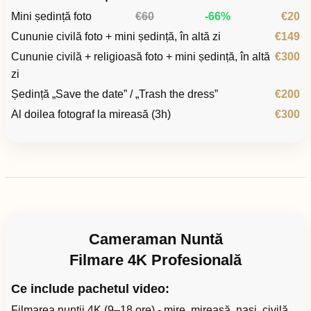
Mini ședință foto
€60
-66%
€20
Cununie civilă foto + mini ședință, în altă zi
€149
Cununie civilă + religioasă foto + mini ședință, în altă
€300
zi
Ședință „Save the date” / „Trash the dress”
€200
Al doilea fotograf la mireasă (3h)
€300
Cameraman Nuntă
Filmare 4K Profesională
Ce include pachetul video:
Filmarea nunții 4K (9–18 ore) - mire, mireasă, nași, civilă,