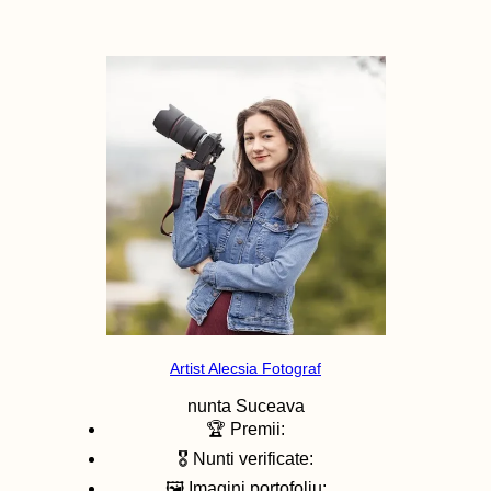
Artist Alecsia Fotograf
nunta
Suceava
🏆 Premii:
🎖️ Nunti verificate:
🖼️ Imagini portofoliu: