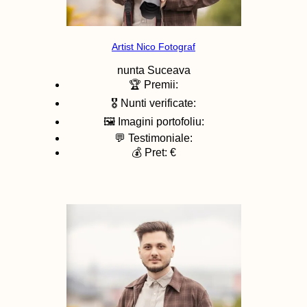
Artist Nico Fotograf
nunta
Suceava
🏆 Premii:
🎖️ Nunti verificate:
🖼️ Imagini portofoliu:
💬 Testimoniale:
💰 Pret: €