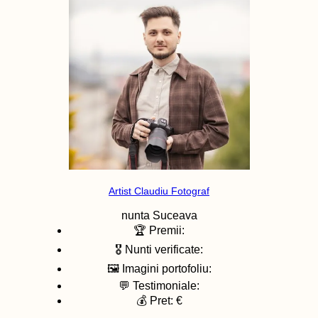
Artist Claudiu Fotograf
nunta
Suceava
🏆 Premii:
🎖️ Nunti verificate:
🖼️ Imagini portofoliu:
💬 Testimoniale:
💰 Pret: €