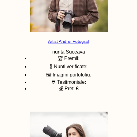
Artist Andrei Fotograf
nunta
Suceava
🏆 Premii:
🎖️ Nunti verificate:
🖼️ Imagini portofoliu:
💬 Testimoniale:
💰 Pret: €