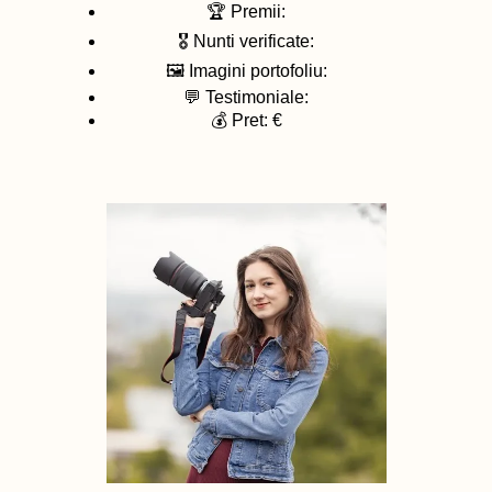
🏆 Premii:
🎖️ Nunti verificate:
🖼️ Imagini portofoliu:
💬 Testimoniale:
💰 Pret: €