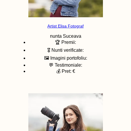
Artist Elisa Fotograf
nunta
Suceava
🏆 Premii:
🎖️ Nunti verificate:
🖼️ Imagini portofoliu:
💬 Testimoniale:
💰 Pret: €