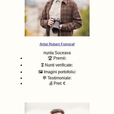
Artist Robert Fotograf
nunta
Suceava
🏆 Premii:
🎖️ Nunti verificate:
🖼️ Imagini portofoliu:
💬 Testimoniale:
💰 Pret: €