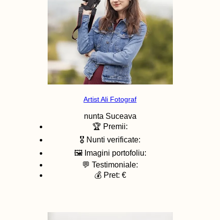
Artist Ali Fotograf
nunta
Suceava
🏆 Premii:
🎖️ Nunti verificate:
🖼️ Imagini portofoliu:
💬 Testimoniale:
💰 Pret: €