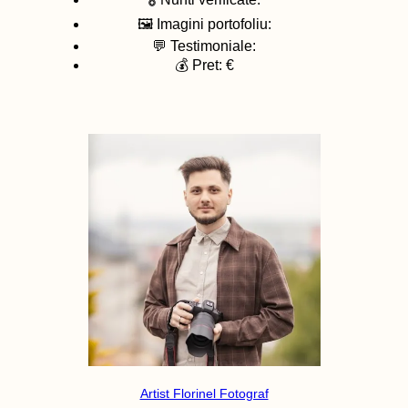
🖼️ Imagini portofoliu:
💬 Testimoniale:
💰 Pret: €
Artist Florinel Fotograf