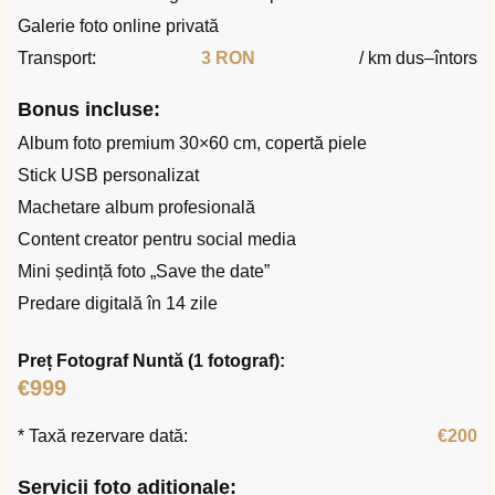
Galerie foto online privată
Transport:
3 RON
/ km dus–întors
Bonus incluse:
Album foto premium 30×60 cm, copertă piele
Stick USB personalizat
Machetare album profesională
Content creator pentru social media
Mini ședință foto „Save the date”
Predare digitală în 14 zile
Preț Fotograf Nuntă (1 fotograf):
€999
* Taxă rezervare dată:
€200
Servicii foto adiționale: