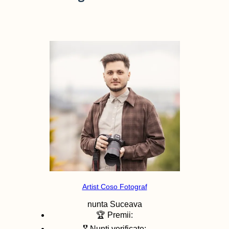
Artist Coso Fotograf
nunta
Suceava
🏆 Premii:
🎖️ Nunti verificate: