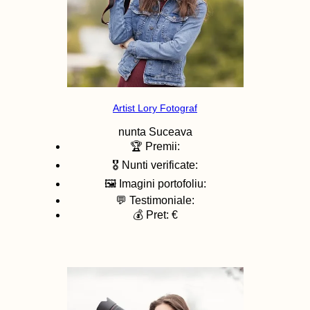
Artist Lory Fotograf
nunta
Suceava
🏆 Premii:
🎖️ Nunti verificate:
🖼️ Imagini portofoliu:
💬 Testimoniale:
💰 Pret: €