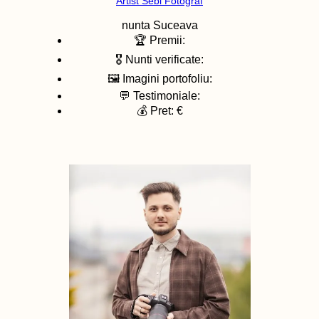
Artist Sebi Fotograf
nunta
Suceava
🏆 Premii:
🎖️ Nunti verificate:
🖼️ Imagini portofoliu:
💬 Testimoniale:
💰 Pret: €