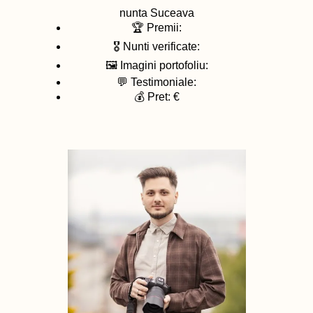
nunta
Suceava
🏆 Premii:
🎖️ Nunti verificate:
🖼️ Imagini portofoliu:
💬 Testimoniale:
💰 Pret: €