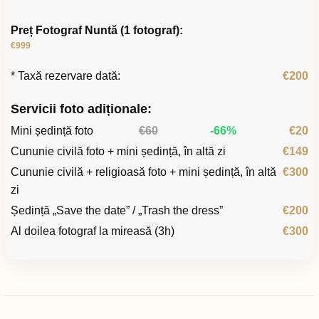
Preț Fotograf Nuntă (1 fotograf):
€999
* Taxă rezervare dată:
€200
Servicii foto adiționale:
Mini ședință foto
€60
-66%
€20
Cununie civilă foto + mini ședință, în altă zi
€149
Cununie civilă + religioasă foto + mini ședință, în altă
€300
zi
Ședință „Save the date” / „Trash the dress”
€200
Al doilea fotograf la mireasă (3h)
€300