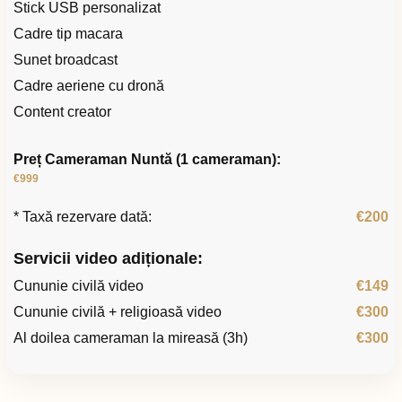
Stick USB personalizat
Cadre tip macara
Sunet broadcast
Cadre aeriene cu dronă
Content creator
Preț Cameraman Nuntă (1 cameraman):
€999
* Taxă rezervare dată:
€200
Servicii video adiționale:
Cununie civilă video
€149
Cununie civilă + religioasă video
€300
Al doilea cameraman la mireasă (3h)
€300