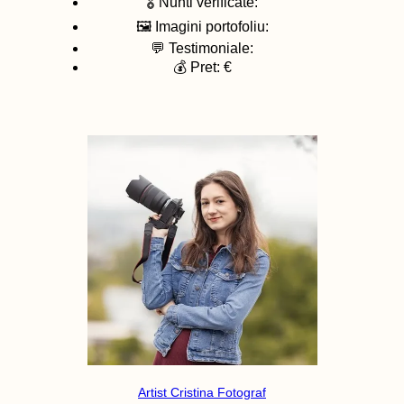
🎖️ Nunti verificate:
🖼️ Imagini portofoliu:
💬 Testimoniale:
💰 Pret: €
Artist Cristina Fotograf