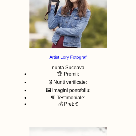
Artist Lory Fotograf
nunta
Suceava
🏆 Premii:
🎖️ Nunti verificate:
🖼️ Imagini portofoliu:
💬 Testimoniale:
💰 Pret: €