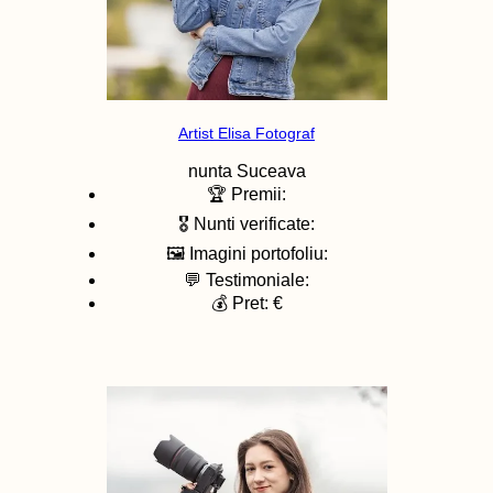
Artist Elisa Fotograf
nunta
Suceava
🏆 Premii:
🎖️ Nunti verificate:
🖼️ Imagini portofoliu:
💬 Testimoniale:
💰 Pret: €