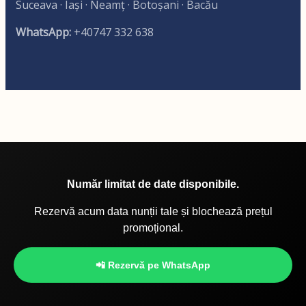
Suceava · Iași · Neamț · Botoșani · Bacău
WhatsApp:
+40747 332 638
Număr limitat de date disponibile.
Rezervă acum data nunții tale și blochează prețul
promoțional.
📲 Rezervă pe WhatsApp