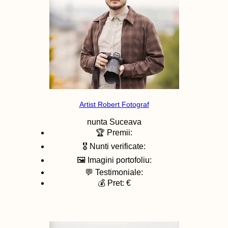
Artist Robert Fotograf
nunta
Suceava
🏆 Premii:
🎖️ Nunti verificate:
🖼️ Imagini portofoliu:
💬 Testimoniale:
💰 Pret: €