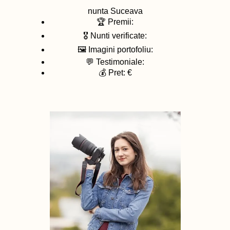
nunta
Suceava
🏆 Premii:
🎖️ Nunti verificate:
🖼️ Imagini portofoliu:
💬 Testimoniale:
💰 Pret: €