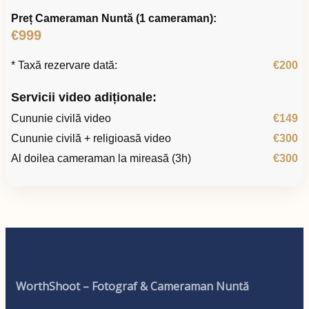
Preț Cameraman Nuntă (1 cameraman):
€999
* Taxă rezervare dată:
€200
Servicii video adiționale:
Cununie civilă video
€149
Cununie civilă + religioasă video
€300
Al doilea cameraman la mireasă (3h)
€300
WorthShoot – Fotograf & Cameraman Nuntă