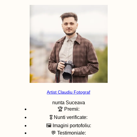
Artist Claudiu Fotograf
nunta
Suceava
🏆 Premii:
🎖️ Nunti verificate:
🖼️ Imagini portofoliu:
💬 Testimoniale: