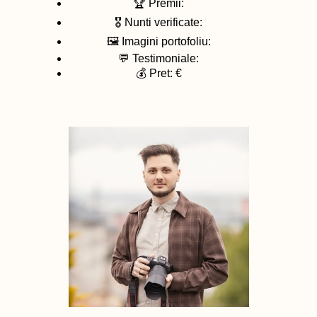
🏆 Premii:
🎖️ Nunti verificate:
🖼️ Imagini portofoliu:
💬 Testimoniale:
💰 Pret: €