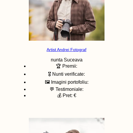
Artist Andrei Fotograf
nunta
Suceava
🏆 Premii:
🎖️ Nunti verificate:
🖼️ Imagini portofoliu:
💬 Testimoniale:
💰 Pret: €