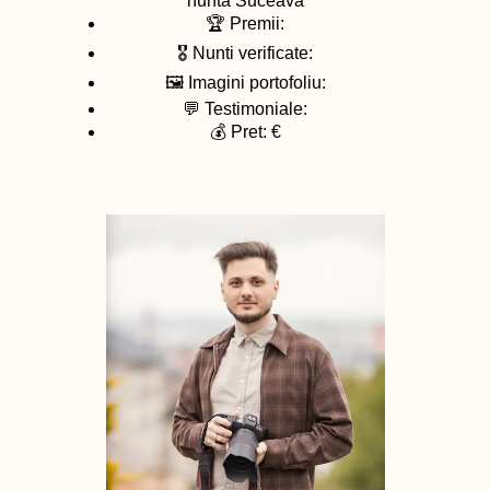
nunta
Suceava
🏆 Premii:
🎖️ Nunti verificate:
🖼️ Imagini portofoliu:
💬 Testimoniale:
💰 Pret: €