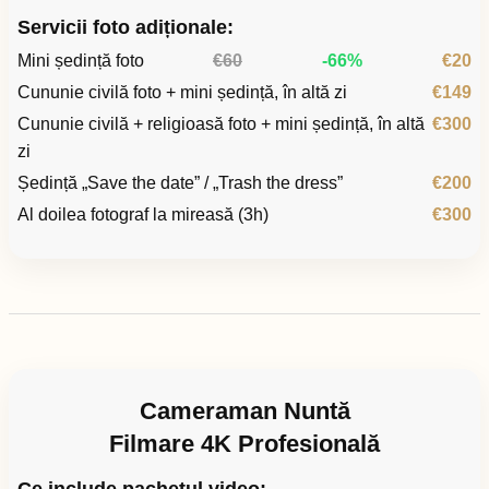
Servicii foto adiționale:
Mini ședință foto
€60
-66%
€20
Cununie civilă foto + mini ședință, în altă zi
€149
Cununie civilă + religioasă foto + mini ședință, în altă
€300
zi
Ședință „Save the date” / „Trash the dress”
€200
Al doilea fotograf la mireasă (3h)
€300
Cameraman Nuntă
Filmare 4K Profesională