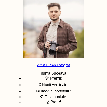
Artist Lucian Fotograf
nunta
Suceava
🏆 Premii:
🎖️ Nunti verificate:
🖼️ Imagini portofoliu:
💬 Testimoniale:
💰 Pret: €