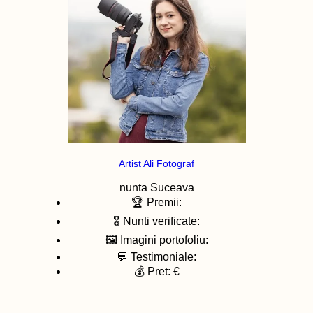
Artist Ali Fotograf
nunta
Suceava
🏆 Premii:
🎖️ Nunti verificate:
🖼️ Imagini portofoliu:
💬 Testimoniale:
💰 Pret: €