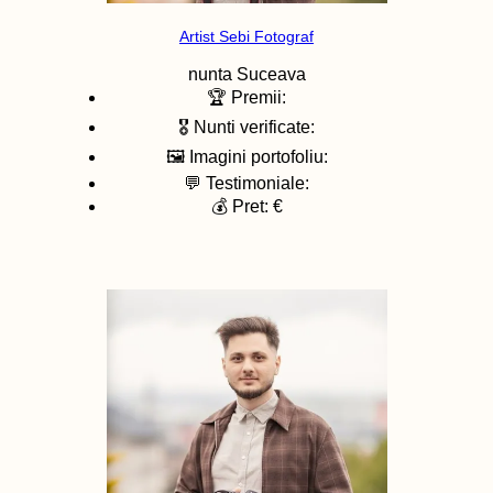
Artist Sebi Fotograf
nunta
Suceava
🏆 Premii:
🎖️ Nunti verificate:
🖼️ Imagini portofoliu:
💬 Testimoniale:
💰 Pret: €