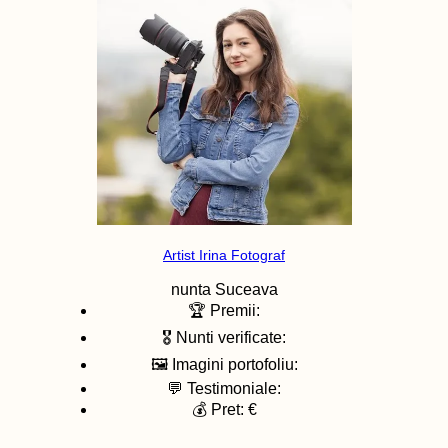
Artist Irina Fotograf
nunta
Suceava
🏆 Premii:
🎖️ Nunti verificate:
🖼️ Imagini portofoliu:
💬 Testimoniale:
💰 Pret: €