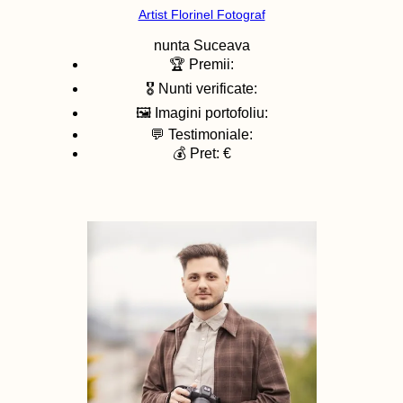
Artist Florinel Fotograf
nunta
Suceava
🏆 Premii:
🎖️ Nunti verificate:
🖼️ Imagini portofoliu:
💬 Testimoniale:
💰 Pret: €