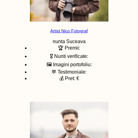
Artist Nico Fotograf
nunta
Suceava
🏆 Premii:
🎖️ Nunti verificate:
🖼️ Imagini portofoliu:
💬 Testimoniale:
💰 Pret: €