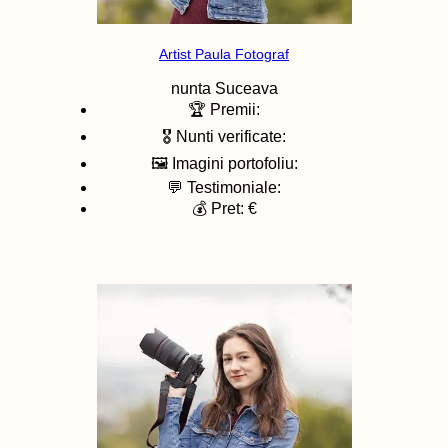
Artist Paula Fotograf
nunta
Suceava
🏆 Premii:
🎖️ Nunti verificate:
🖼️ Imagini portofoliu:
💬 Testimoniale:
💰 Pret: €