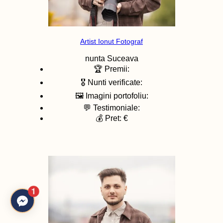
Artist Ionut Fotograf
nunta
Suceava
🏆 Premii:
🎖️ Nunti verificate:
🖼️ Imagini portofoliu:
💬 Testimoniale:
💰 Pret: €