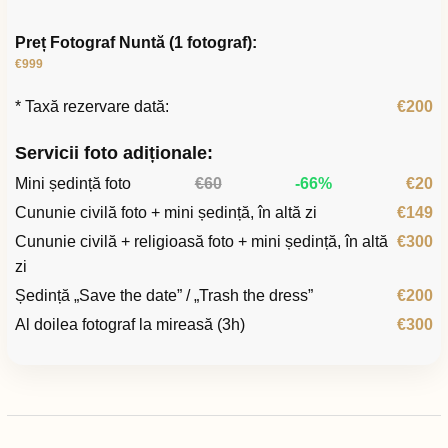
Preț Fotograf Nuntă (1 fotograf):
€999
* Taxă rezervare dată:
€200
Servicii foto adiționale:
Mini ședință foto
€60
-66%
€20
Cununie civilă foto + mini ședință, în altă zi
€149
Cununie civilă + religioasă foto + mini ședință, în altă
€300
zi
Ședință „Save the date” / „Trash the dress”
€200
Al doilea fotograf la mireasă (3h)
€300