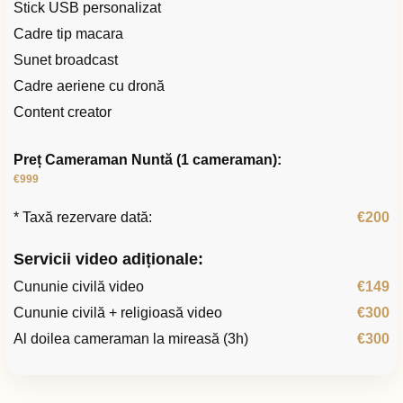
Stick USB personalizat
Cadre tip macara
Sunet broadcast
Cadre aeriene cu dronă
Content creator
Preț Cameraman Nuntă (1 cameraman):
€999
* Taxă rezervare dată:
€200
Servicii video adiționale:
Cununie civilă video
€149
Cununie civilă + religioasă video
€300
Al doilea cameraman la mireasă (3h)
€300