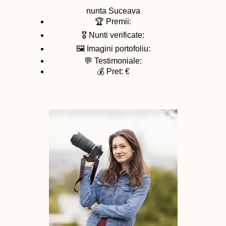
nunta
Suceava
🏆 Premii:
🎖️ Nunti verificate:
🖼️ Imagini portofoliu:
💬 Testimoniale:
💰 Pret: €