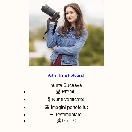
Artist Irina Fotograf
nunta
Suceava
🏆 Premii:
🎖️ Nunti verificate:
🖼️ Imagini portofoliu:
💬 Testimoniale:
💰 Pret: €