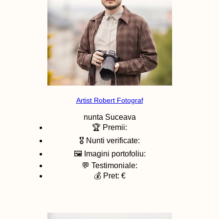
Artist Robert Fotograf
nunta
Suceava
🏆 Premii:
🎖️ Nunti verificate:
🖼️ Imagini portofoliu:
💬 Testimoniale:
💰 Pret: €