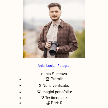
Artist Lucian Fotograf
nunta
Suceava
🏆 Premii:
🎖️ Nunti verificate:
🖼️ Imagini portofoliu:
💬 Testimoniale:
💰 Pret: €