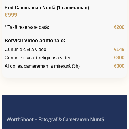
Preț Cameraman Nuntă (1 cameraman):
€999
* Taxă rezervare dată:
€200
Servicii video adiționale:
Cununie civilă video
€149
Cununie civilă + religioasă video
€300
Al doilea cameraman la mireasă (3h)
€300
WorthShoot – Fotograf & Cameraman Nuntă