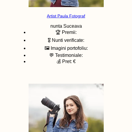
Artist Paula Fotograf
nunta
Suceava
🏆 Premii:
🎖️ Nunti verificate:
🖼️ Imagini portofoliu:
💬 Testimoniale:
💰 Pret: €