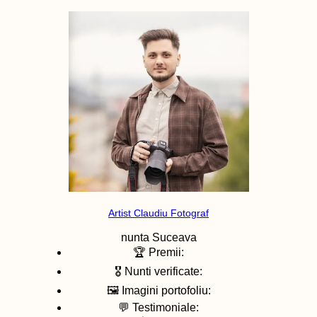
Artist Claudiu Fotograf
nunta
Suceava
🏆 Premii:
🎖️ Nunti verificate:
🖼️ Imagini portofoliu:
💬 Testimoniale: