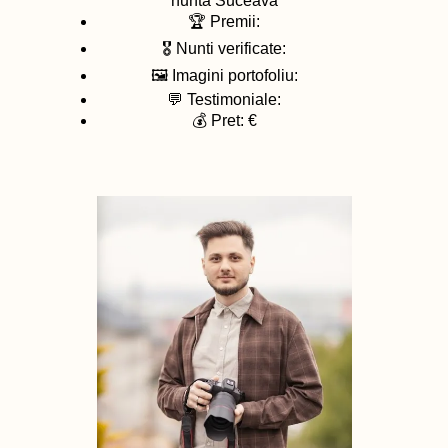
nunta
Suceava
🏆 Premii:
🎖️ Nunti verificate:
🖼️ Imagini portofoliu:
💬 Testimoniale:
💰 Pret: €