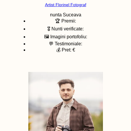
Artist Florinel Fotograf
nunta
Suceava
🏆 Premii:
🎖️ Nunti verificate:
🖼️ Imagini portofoliu:
💬 Testimoniale:
💰 Pret: €