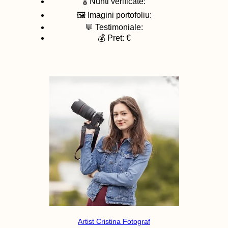
🎖️ Nunti verificate:
🖼️ Imagini portofoliu:
💬 Testimoniale:
💰 Pret: €
Artist Cristina Fotograf