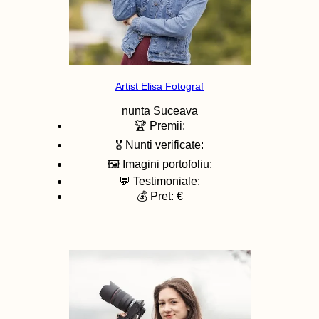
Artist Elisa Fotograf
nunta
Suceava
🏆 Premii:
🎖️ Nunti verificate:
🖼️ Imagini portofoliu:
💬 Testimoniale:
💰 Pret: €