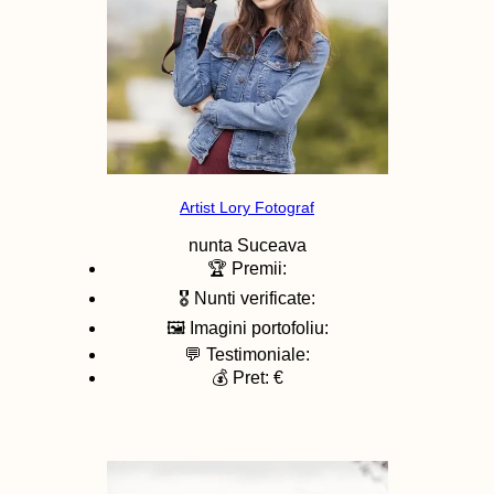
Artist Lory Fotograf
nunta
Suceava
🏆 Premii:
🎖️ Nunti verificate:
🖼️ Imagini portofoliu:
💬 Testimoniale:
💰 Pret: €