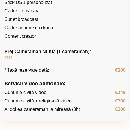
Stick USB personalizat
Cadre tip macara
Sunet broadcast
Cadre aeriene cu dronă
Content creator
Preț Cameraman Nuntă (1 cameraman):
€999
* Taxă rezervare dată:
€200
Servicii video adiționale:
Cununie civilă video
€149
Cununie civilă + religioasă video
€300
Al doilea cameraman la mireasă (3h)
€300