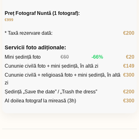
Preț Fotograf Nuntă (1 fotograf):
€999
* Taxă rezervare dată:
€200
Servicii foto adiționale:
Mini ședință foto
€60
-66%
€20
Cununie civilă foto + mini ședință, în altă zi
€149
Cununie civilă + religioasă foto + mini ședință, în altă
€300
zi
Ședință „Save the date” / „Trash the dress”
€200
Al doilea fotograf la mireasă (3h)
€300