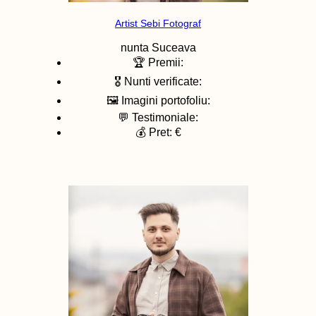
Artist Sebi Fotograf
nunta
Suceava
🏆 Premii:
🎖️ Nunti verificate:
🖼️ Imagini portofoliu:
💬 Testimoniale:
💰 Pret: €