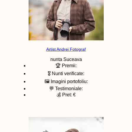
Artist Andrei Fotograf
nunta
Suceava
🏆 Premii:
🎖️ Nunti verificate:
🖼️ Imagini portofoliu:
💬 Testimoniale:
💰 Pret: €