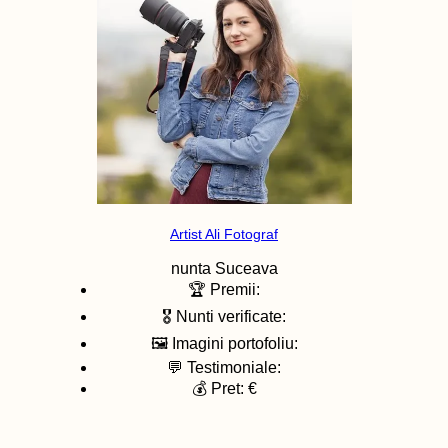
Artist Ali Fotograf
nunta
Suceava
🏆 Premii:
🎖️ Nunti verificate:
🖼️ Imagini portofoliu:
💬 Testimoniale:
💰 Pret: €