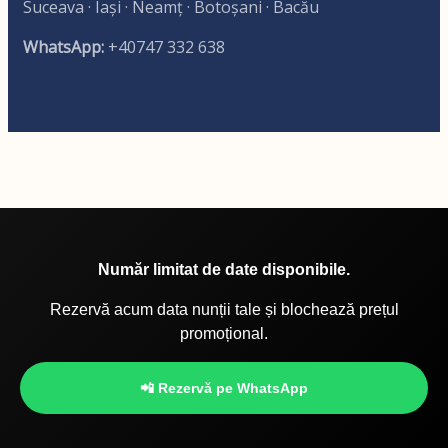
Suceava · Iași · Neamț · Botoșani · Bacău
WhatsApp:
+40747 332 638
Număr limitat de date disponibile.
Rezervă acum data nunții tale și blochează prețul
promoțional.
📲 Rezervă pe WhatsApp