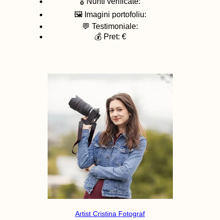
🎖️ Nunti verificate:
🖼️ Imagini portofoliu:
💬 Testimoniale:
💰 Pret: €
Artist Cristina Fotograf