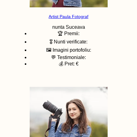
Artist Paula Fotograf
nunta
Suceava
🏆 Premii:
🎖️ Nunti verificate:
🖼️ Imagini portofoliu:
💬 Testimoniale:
💰 Pret: €