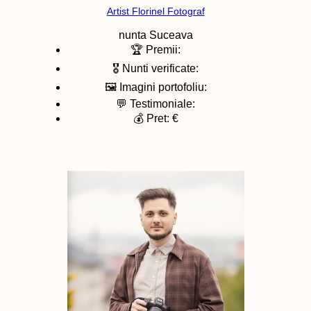
Artist Florinel Fotograf
nunta
Suceava
🏆 Premii:
🎖️ Nunti verificate:
🖼️ Imagini portofoliu:
💬 Testimoniale:
💰 Pret: €