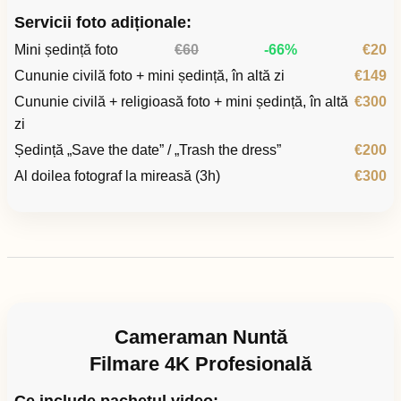
Servicii foto adiționale:
Mini ședință foto
€60
-66%
€20
Cununie civilă foto + mini ședință, în altă zi
€149
Cununie civilă + religioasă foto + mini ședință, în altă
€300
zi
Ședință „Save the date” / „Trash the dress”
€200
Al doilea fotograf la mireasă (3h)
€300
Cameraman Nuntă
Filmare 4K Profesională