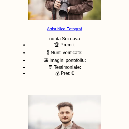
Artist Nico Fotograf
nunta
Suceava
🏆 Premii:
🎖️ Nunti verificate:
🖼️ Imagini portofoliu:
💬 Testimoniale:
💰 Pret: €