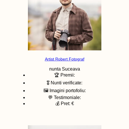
Artist Robert Fotograf
nunta
Suceava
🏆 Premii:
🎖️ Nunti verificate:
🖼️ Imagini portofoliu:
💬 Testimoniale:
💰 Pret: €