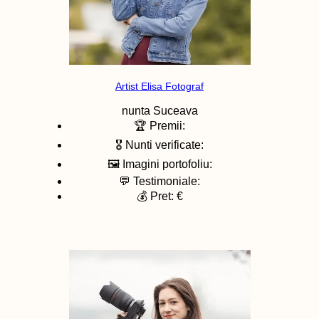
Artist Elisa Fotograf
nunta
Suceava
🏆 Premii:
🎖️ Nunti verificate:
🖼️ Imagini portofoliu:
💬 Testimoniale:
💰 Pret: €