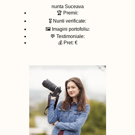
nunta
Suceava
🏆 Premii:
🎖️ Nunti verificate:
🖼️ Imagini portofoliu:
💬 Testimoniale:
💰 Pret: €