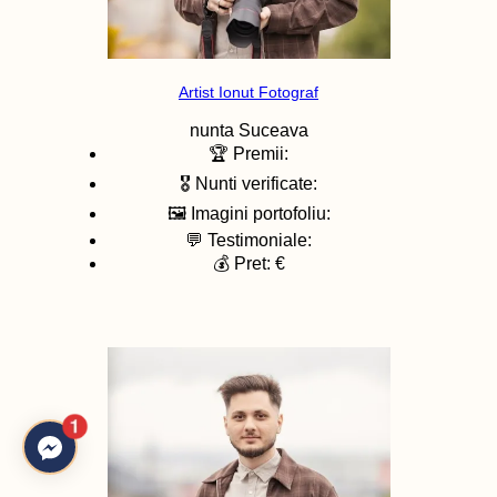
Artist Ionut Fotograf
nunta
Suceava
🏆 Premii:
🎖️ Nunti verificate:
🖼️ Imagini portofoliu:
💬 Testimoniale:
💰 Pret: €