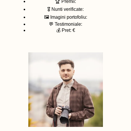
🏆 Premii:
🎖️ Nunti verificate:
🖼️ Imagini portofoliu:
💬 Testimoniale:
💰 Pret: €