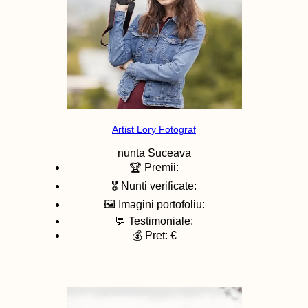
Artist Lory Fotograf
nunta
Suceava
🏆 Premii:
🎖️ Nunti verificate:
🖼️ Imagini portofoliu:
💬 Testimoniale:
💰 Pret: €