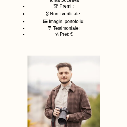
nunta
Suceava
🏆 Premii:
🎖️ Nunti verificate:
🖼️ Imagini portofoliu:
💬 Testimoniale:
💰 Pret: €