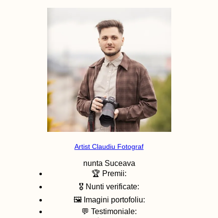
Artist Claudiu Fotograf
nunta
Suceava
🏆 Premii:
🎖️ Nunti verificate:
🖼️ Imagini portofoliu:
💬 Testimoniale: