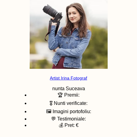
Artist Irina Fotograf
nunta
Suceava
🏆 Premii:
🎖️ Nunti verificate:
🖼️ Imagini portofoliu:
💬 Testimoniale:
💰 Pret: €