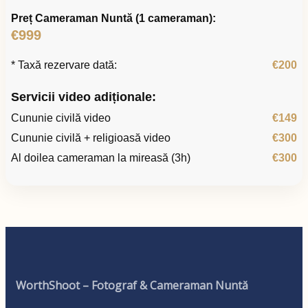
Preț Cameraman Nuntă (1 cameraman):
€999
* Taxă rezervare dată:
€200
Servicii video adiționale:
Cununie civilă video
€149
Cununie civilă + religioasă video
€300
Al doilea cameraman la mireasă (3h)
€300
WorthShoot – Fotograf & Cameraman Nuntă