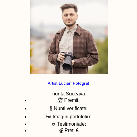
Artist Lucian Fotograf
nunta
Suceava
🏆 Premii:
🎖️ Nunti verificate:
🖼️ Imagini portofoliu:
💬 Testimoniale:
💰 Pret: €