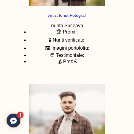
Artist Ionut Fotograf
nunta
Suceava
🏆 Premii:
🎖️ Nunti verificate:
🖼️ Imagini portofoliu:
💬 Testimoniale:
💰 Pret: €