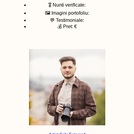
🎖️ Nunti verificate:
🖼️ Imagini portofoliu:
💬 Testimoniale:
💰 Pret: €