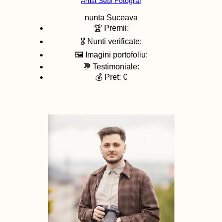
Artist Sebi Fotograf
nunta
Suceava
🏆 Premii:
🎖️ Nunti verificate:
🖼️ Imagini portofoliu:
💬 Testimoniale:
💰 Pret: €