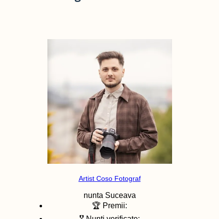
Artist Coso Fotograf
nunta
Suceava
🏆 Premii:
🎖️ Nunti verificate: