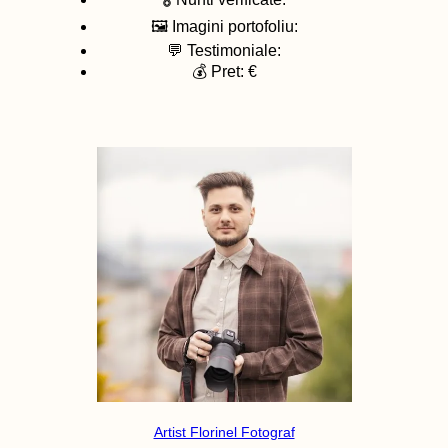
🖼️ Imagini portofoliu:
💬 Testimoniale:
💰 Pret: €
Artist Florinel Fotograf