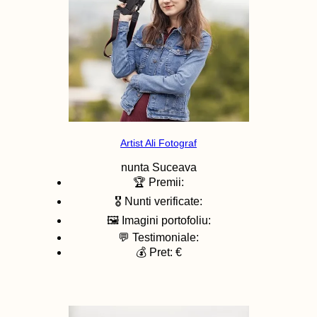
Artist Ali Fotograf
nunta
Suceava
🏆 Premii:
🎖️ Nunti verificate:
🖼️ Imagini portofoliu:
💬 Testimoniale:
💰 Pret: €