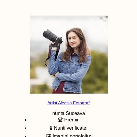
Artist Alecsia Fotograf
nunta
Suceava
🏆 Premii:
🎖️ Nunti verificate:
🖼️ Imagini portofoliu: