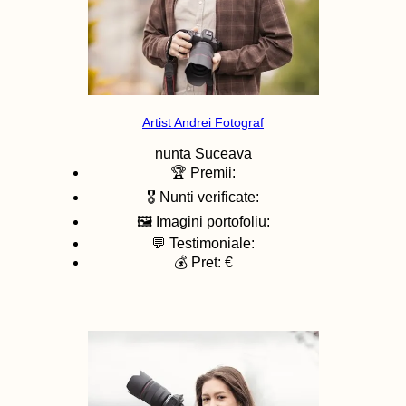
Artist Andrei Fotograf
nunta
Suceava
🏆 Premii:
🎖️ Nunti verificate:
🖼️ Imagini portofoliu:
💬 Testimoniale:
💰 Pret: €