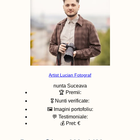
Artist Lucian Fotograf
nunta
Suceava
🏆 Premii:
🎖️ Nunti verificate:
🖼️ Imagini portofoliu:
💬 Testimoniale:
💰 Pret: €