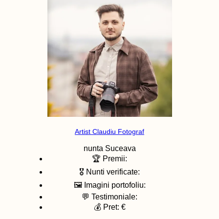
Artist Claudiu Fotograf
nunta
Suceava
🏆 Premii:
🎖️ Nunti verificate:
🖼️ Imagini portofoliu:
💬 Testimoniale:
💰 Pret: €