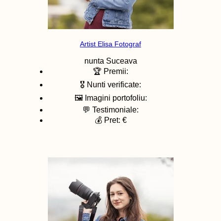
Artist Elisa Fotograf
nunta
Suceava
🏆 Premii:
🎖️ Nunti verificate:
🖼️ Imagini portofoliu:
💬 Testimoniale:
💰 Pret: €