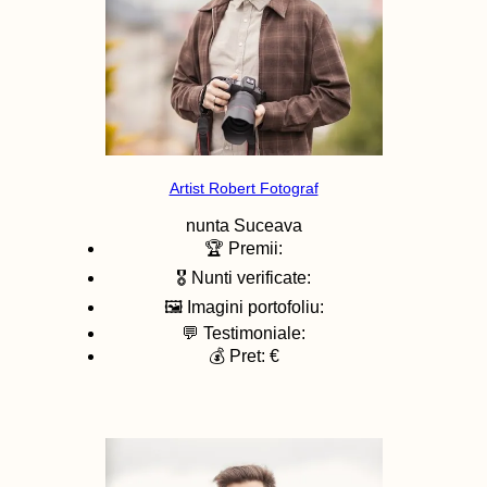
Artist Robert Fotograf
nunta
Suceava
🏆 Premii:
🎖️ Nunti verificate:
🖼️ Imagini portofoliu:
💬 Testimoniale:
💰 Pret: €