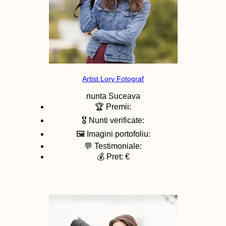
Artist Lory Fotograf
nunta
Suceava
🏆 Premii:
🎖️ Nunti verificate:
🖼️ Imagini portofoliu:
💬 Testimoniale:
💰 Pret: €