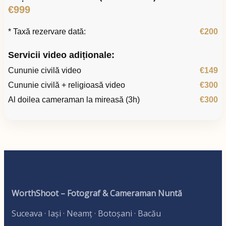
€999
* Taxă rezervare dată:
€200
Servicii video adiționale:
Cununie civilă video
€149
Cununie civilă + religioasă video
€300
Al doilea cameraman la mireasă (3h)
€300
WorthShoot – Fotograf & Cameraman Nuntă
Suceava · Iași · Neamț · Botoșani · Bacău