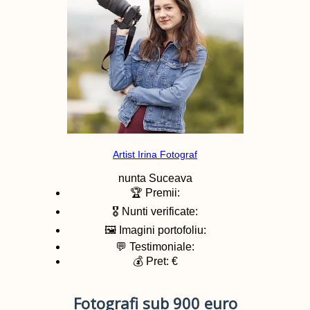
Artist Irina Fotograf
nunta
Suceava
🏆 Premii:
🎖️ Nunti verificate:
🖼️ Imagini portofoliu:
💬 Testimoniale:
💰 Pret: €
Fotografi sub 900 euro