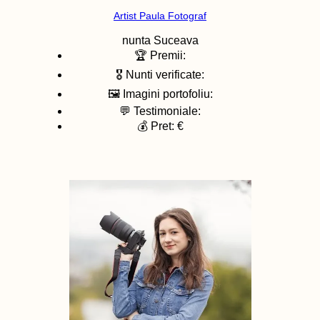
Artist Paula Fotograf
nunta
Suceava
🏆 Premii:
🎖️ Nunti verificate:
🖼️ Imagini portofoliu:
💬 Testimoniale:
💰 Pret: €