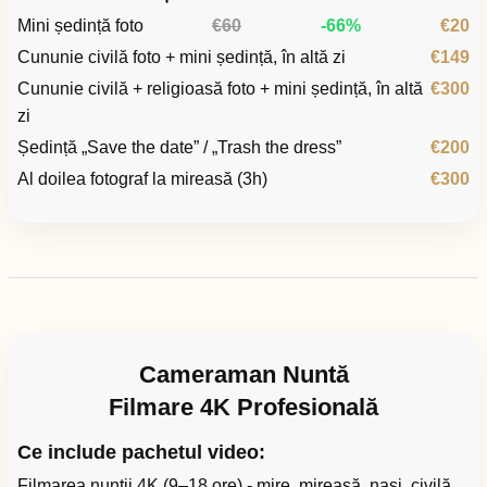
Mini ședință foto
€60
-66%
€20
Cununie civilă foto + mini ședință, în altă zi
€149
Cununie civilă + religioasă foto + mini ședință, în altă
€300
zi
Ședință „Save the date” / „Trash the dress”
€200
Al doilea fotograf la mireasă (3h)
€300
Cameraman Nuntă
Filmare 4K Profesională
Ce include pachetul video:
Filmarea nunții 4K (9–18 ore) - mire, mireasă, nași, civilă,