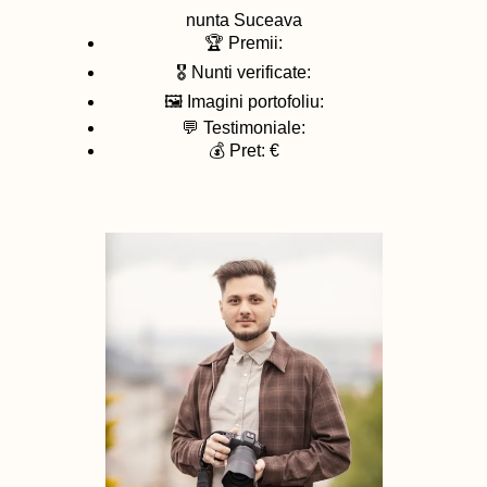
nunta
Suceava
🏆 Premii:
🎖️ Nunti verificate:
🖼️ Imagini portofoliu:
💬 Testimoniale:
💰 Pret: €