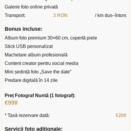
Galerie foto online privată
Transport:
3 RON
/ km dus–întors
Bonus incluse:
Album foto premium 30×60 cm, copertă piele
Stick USB personalizat
Machetare album profesională
Content creator pentru social media
Mini ședință foto „Save the date”
Predare digitală în 14 zile
Preț Fotograf Nuntă (1 fotograf):
€999
* Taxă rezervare dată:
€200
Servicii foto adiționale: