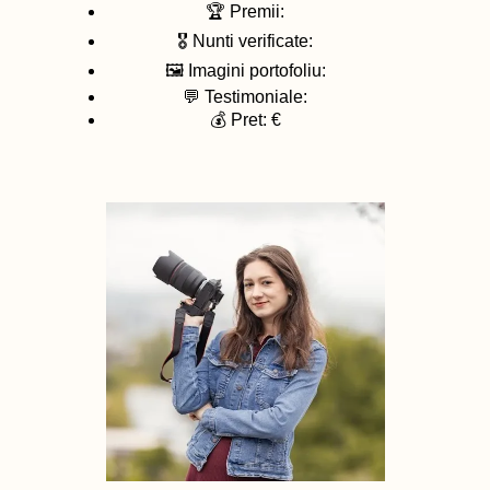
🏆 Premii:
🎖️ Nunti verificate:
🖼️ Imagini portofoliu:
💬 Testimoniale:
💰 Pret: €