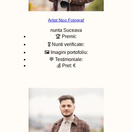
Artist Nico Fotograf
nunta
Suceava
🏆 Premii:
🎖️ Nunti verificate:
🖼️ Imagini portofoliu:
💬 Testimoniale:
💰 Pret: €