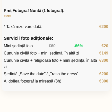
Preț Fotograf Nuntă (1 fotograf):
€999
* Taxă rezervare dată:
€200
Servicii foto adiționale:
Mini ședință foto
€60
-66%
€20
Cununie civilă foto + mini ședință, în altă zi
€149
Cununie civilă + religioasă foto + mini ședință, în altă
€300
zi
Ședință „Save the date” / „Trash the dress”
€200
Al doilea fotograf la mireasă (3h)
€300