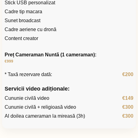
Stick USB personalizat
Cadre tip macara
Sunet broadcast
Cadre aeriene cu dronă
Content creator
Preț Cameraman Nuntă (1 cameraman):
€999
* Taxă rezervare dată:
€200
Servicii video adiționale:
Cununie civilă video
€149
Cununie civilă + religioasă video
€300
Al doilea cameraman la mireasă (3h)
€300