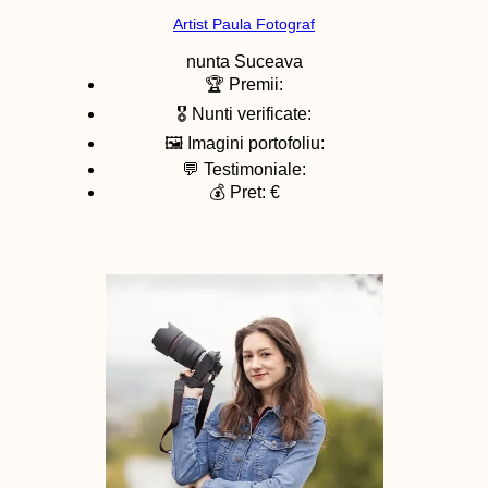
Artist Paula Fotograf
nunta
Suceava
🏆 Premii:
🎖️ Nunti verificate:
🖼️ Imagini portofoliu:
💬 Testimoniale:
💰 Pret: €