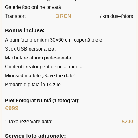
Galerie foto online privată
Transport:
3 RON
/ km dus–întors
Bonus incluse:
Album foto premium 30×60 cm, copertă piele
Stick USB personalizat
Machetare album profesională
Content creator pentru social media
Mini ședință foto „Save the date”
Predare digitală în 14 zile
Preț Fotograf Nuntă (1 fotograf):
€999
* Taxă rezervare dată:
€200
Servicii foto adiționale: