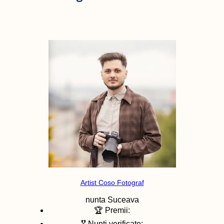
Artist Coso Fotograf
nunta
Suceava
🏆 Premii:
🎖️ Nunti verificate: