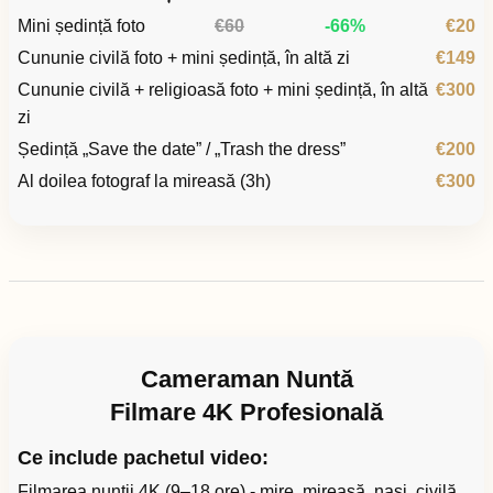
Mini ședință foto
€60
-66%
€20
Cununie civilă foto + mini ședință, în altă zi
€149
Cununie civilă + religioasă foto + mini ședință, în altă
€300
zi
Ședință „Save the date” / „Trash the dress”
€200
Al doilea fotograf la mireasă (3h)
€300
Cameraman Nuntă
Filmare 4K Profesională
Ce include pachetul video:
Filmarea nunții 4K (9–18 ore) - mire, mireasă, nași, civilă,