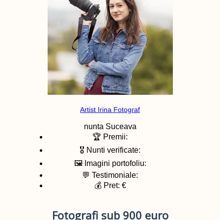
Artist Irina Fotograf
nunta
Suceava
🏆 Premii:
🎖️ Nunti verificate:
🖼️ Imagini portofoliu:
💬 Testimoniale:
💰 Pret: €
Fotografi sub 900 euro