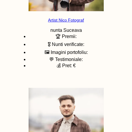
Artist Nico Fotograf
nunta
Suceava
🏆 Premii:
🎖️ Nunti verificate:
🖼️ Imagini portofoliu:
💬 Testimoniale:
💰 Pret: €