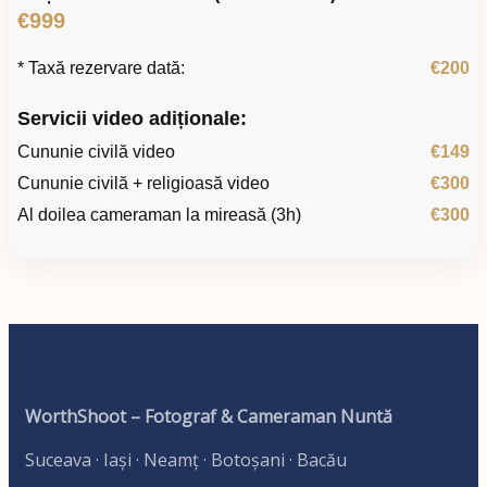
€999
* Taxă rezervare dată:
€200
Servicii video adiționale:
Cununie civilă video
€149
Cununie civilă + religioasă video
€300
Al doilea cameraman la mireasă (3h)
€300
WorthShoot – Fotograf & Cameraman Nuntă
Suceava · Iași · Neamț · Botoșani · Bacău