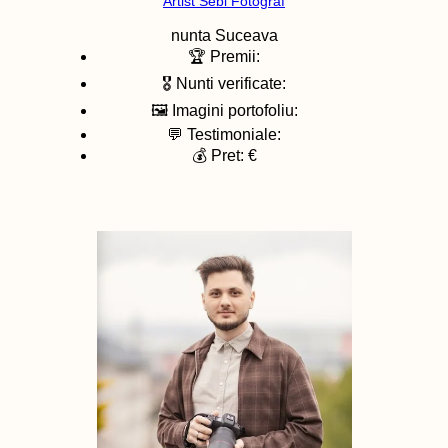
Artist Sebi Fotograf
nunta
Suceava
🏆 Premii:
🎖️ Nunti verificate:
🖼️ Imagini portofoliu:
💬 Testimoniale:
💰 Pret: €