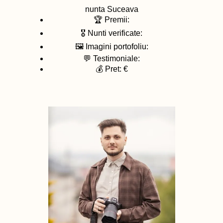
nunta
Suceava
🏆 Premii:
🎖️ Nunti verificate:
🖼️ Imagini portofoliu:
💬 Testimoniale:
💰 Pret: €