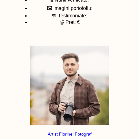
🖼️ Imagini portofoliu:
💬 Testimoniale:
💰 Pret: €
Artist Florinel Fotograf