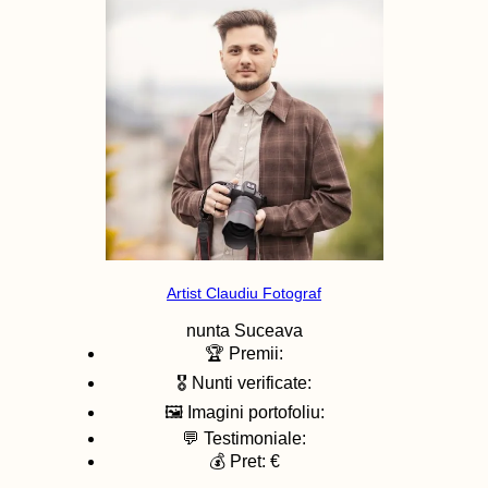
Artist Claudiu Fotograf
nunta
Suceava
🏆 Premii:
🎖️ Nunti verificate:
🖼️ Imagini portofoliu:
💬 Testimoniale:
💰 Pret: €