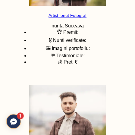
Artist Ionut Fotograf
nunta
Suceava
🏆 Premii:
🎖️ Nunti verificate:
🖼️ Imagini portofoliu:
💬 Testimoniale:
💰 Pret: €