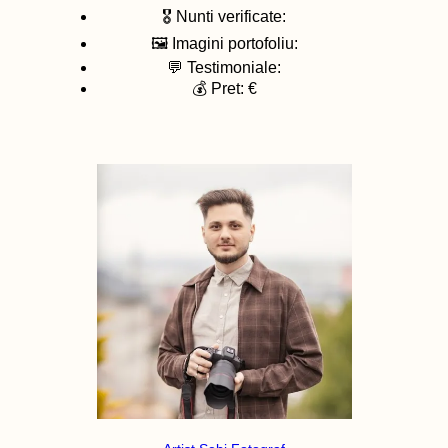
🎖️ Nunti verificate:
🖼️ Imagini portofoliu:
💬 Testimoniale:
💰 Pret: €