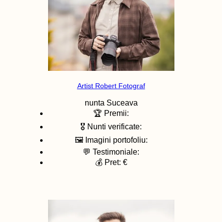
Artist Robert Fotograf
nunta
Suceava
🏆 Premii:
🎖️ Nunti verificate:
🖼️ Imagini portofoliu:
💬 Testimoniale:
💰 Pret: €