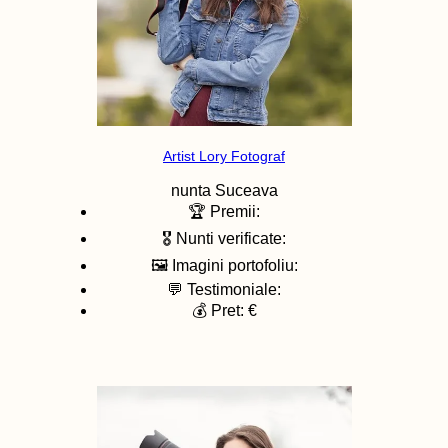
Artist Lory Fotograf
nunta
Suceava
🏆 Premii:
🎖️ Nunti verificate:
🖼️ Imagini portofoliu:
💬 Testimoniale:
💰 Pret: €