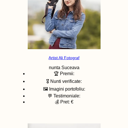
Artist Ali Fotograf
nunta
Suceava
🏆 Premii:
🎖️ Nunti verificate:
🖼️ Imagini portofoliu:
💬 Testimoniale:
💰 Pret: €