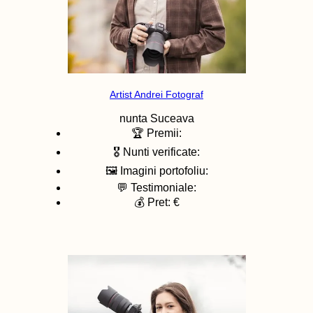
Artist Andrei Fotograf
nunta
Suceava
🏆 Premii:
🎖️ Nunti verificate:
🖼️ Imagini portofoliu:
💬 Testimoniale:
💰 Pret: €