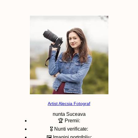
Artist Alecsia Fotograf
nunta
Suceava
🏆 Premii:
🎖️ Nunti verificate:
🖼️ Imagini portofoliu: