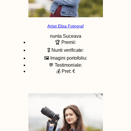
Artist Elisa Fotograf
nunta
Suceava
🏆 Premii:
🎖️ Nunti verificate:
🖼️ Imagini portofoliu:
💬 Testimoniale:
💰 Pret: €