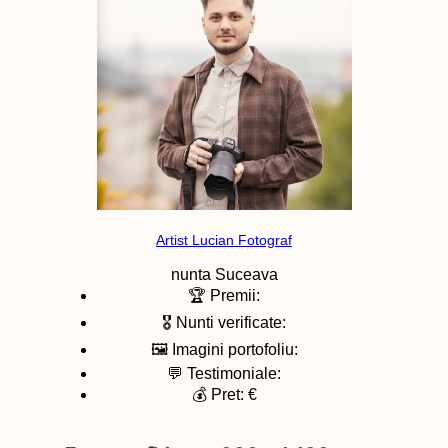
Artist Lucian Fotograf
nunta
Suceava
🏆 Premii:
🎖️ Nunti verificate:
🖼️ Imagini portofoliu:
💬 Testimoniale:
💰 Pret: €