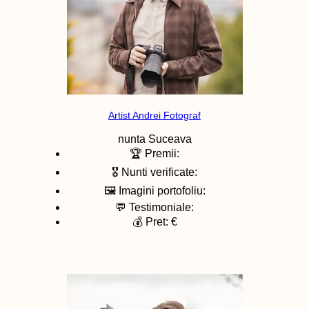
Artist Andrei Fotograf
nunta
Suceava
🏆 Premii:
🎖️ Nunti verificate:
🖼️ Imagini portofoliu:
💬 Testimoniale:
💰 Pret: €