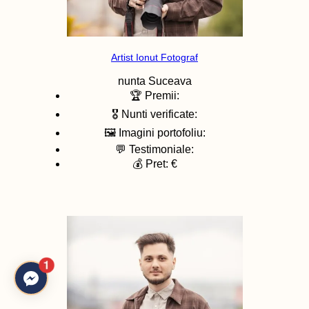
Artist Ionut Fotograf
nunta
Suceava
🏆 Premii:
🎖️ Nunti verificate:
🖼️ Imagini portofoliu:
💬 Testimoniale:
💰 Pret: €