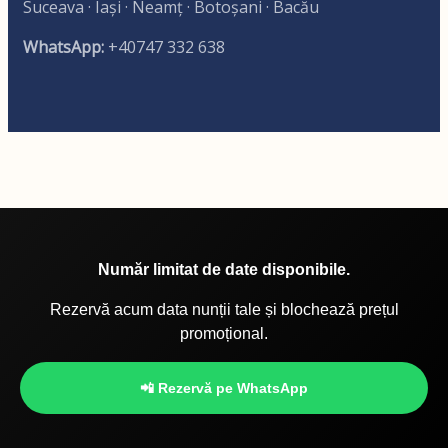
Suceava · Iași · Neamț · Botoșani · Bacău
WhatsApp:
+40747 332 638
Număr limitat de date disponibile.
Rezervă acum data nunții tale și blochează prețul
promoțional.
📲 Rezervă pe WhatsApp