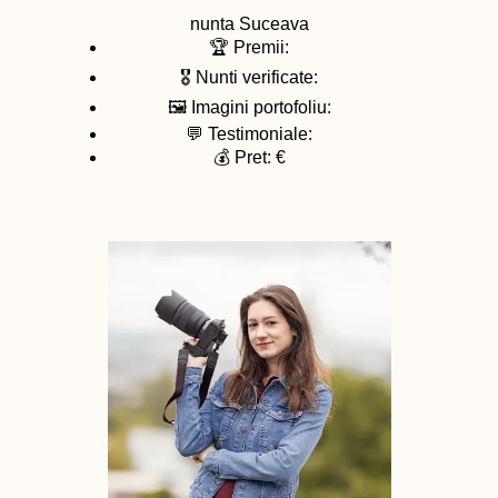
nunta
Suceava
🏆 Premii:
🎖️ Nunti verificate:
🖼️ Imagini portofoliu:
💬 Testimoniale:
💰 Pret: €