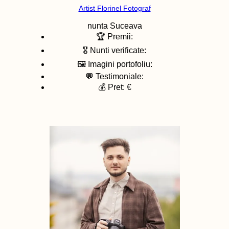
Artist Florinel Fotograf
nunta
Suceava
🏆 Premii:
🎖️ Nunti verificate:
🖼️ Imagini portofoliu:
💬 Testimoniale:
💰 Pret: €