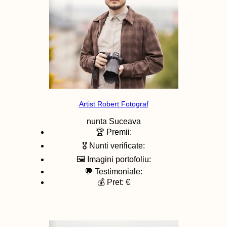
Artist Robert Fotograf
nunta
Suceava
🏆 Premii:
🎖️ Nunti verificate:
🖼️ Imagini portofoliu:
💬 Testimoniale:
💰 Pret: €