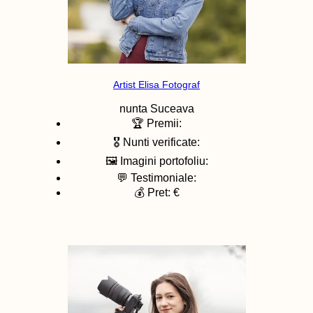
Artist Elisa Fotograf
nunta
Suceava
🏆 Premii:
🎖️ Nunti verificate:
🖼️ Imagini portofoliu:
💬 Testimoniale:
💰 Pret: €