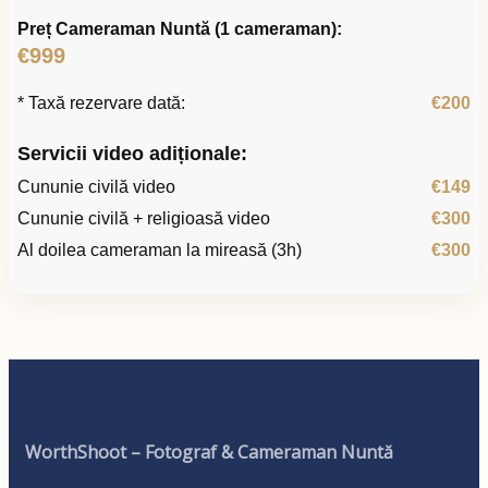
Preț Cameraman Nuntă (1 cameraman):
€999
* Taxă rezervare dată:
€200
Servicii video adiționale:
Cununie civilă video
€149
Cununie civilă + religioasă video
€300
Al doilea cameraman la mireasă (3h)
€300
WorthShoot – Fotograf & Cameraman Nuntă