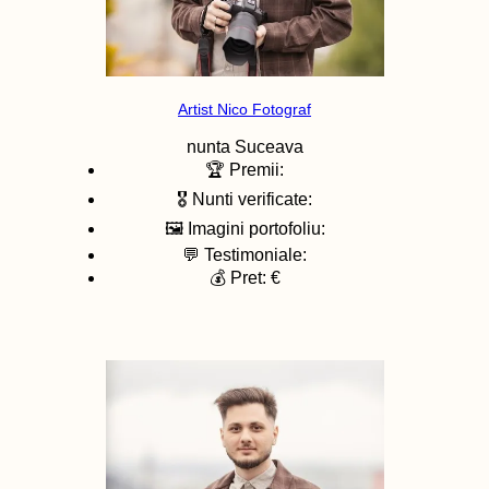
Artist Nico Fotograf
nunta
Suceava
🏆 Premii:
🎖️ Nunti verificate:
🖼️ Imagini portofoliu:
💬 Testimoniale:
💰 Pret: €