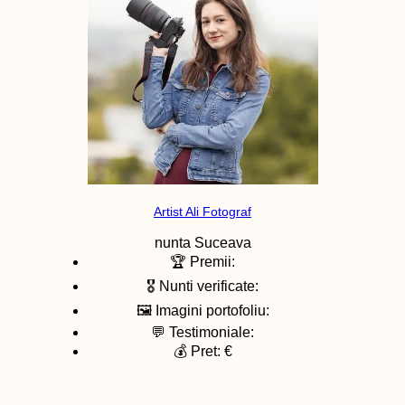
Artist Ali Fotograf
nunta
Suceava
🏆 Premii:
🎖️ Nunti verificate:
🖼️ Imagini portofoliu:
💬 Testimoniale:
💰 Pret: €