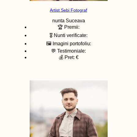
Artist Sebi Fotograf
nunta
Suceava
🏆 Premii:
🎖️ Nunti verificate:
🖼️ Imagini portofoliu:
💬 Testimoniale:
💰 Pret: €