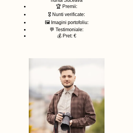
nunta
Suceava
🏆 Premii:
🎖️ Nunti verificate:
🖼️ Imagini portofoliu:
💬 Testimoniale:
💰 Pret: €