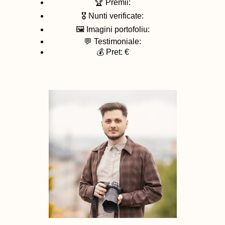
🏆 Premii:
🎖️ Nunti verificate:
🖼️ Imagini portofoliu:
💬 Testimoniale:
💰 Pret: €