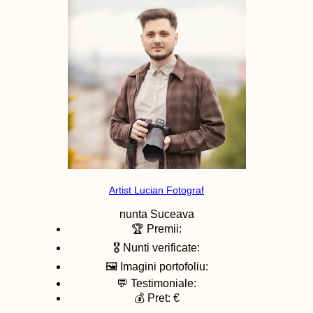
Artist Lucian Fotograf
nunta
Suceava
🏆 Premii:
🎖️ Nunti verificate:
🖼️ Imagini portofoliu:
💬 Testimoniale:
💰 Pret: €