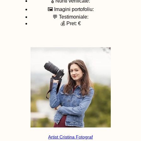
🎖️ Nunti verificate:
🖼️ Imagini portofoliu:
💬 Testimoniale:
💰 Pret: €
Artist Cristina Fotograf