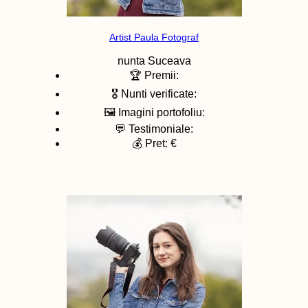
Artist Paula Fotograf
nunta
Suceava
🏆 Premii:
🎖️ Nunti verificate:
🖼️ Imagini portofoliu:
💬 Testimoniale:
💰 Pret: €