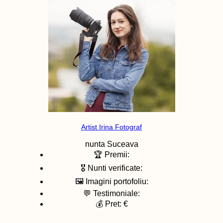
Artist Irina Fotograf
nunta
Suceava
🏆 Premii:
🎖️ Nunti verificate:
🖼️ Imagini portofoliu:
💬 Testimoniale:
💰 Pret: €