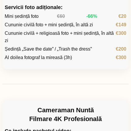
Servicii foto adiționale:
Mini ședință foto
€60
-66%
€20
Cununie civilă foto + mini ședință, în altă zi
€149
Cununie civilă + religioasă foto + mini ședință, în altă
€300
zi
Ședință „Save the date” / „Trash the dress”
€200
Al doilea fotograf la mireasă (3h)
€300
Cameraman Nuntă
Filmare 4K Profesională