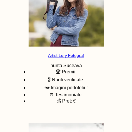
Artist Lory Fotograf
nunta
Suceava
🏆 Premii:
🎖️ Nunti verificate:
🖼️ Imagini portofoliu:
💬 Testimoniale:
💰 Pret: €