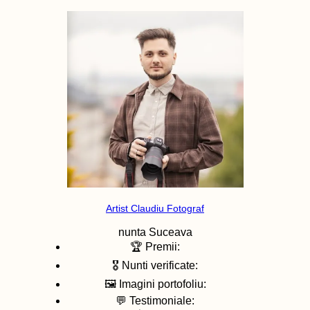
Artist Claudiu Fotograf
nunta
Suceava
🏆 Premii:
🎖️ Nunti verificate:
🖼️ Imagini portofoliu:
💬 Testimoniale: