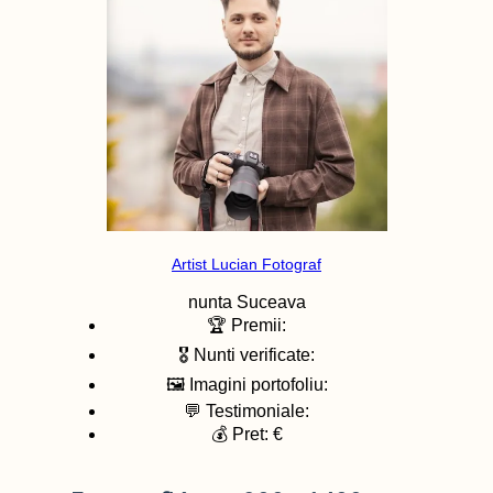
Artist Lucian Fotograf
nunta
Suceava
🏆 Premii:
🎖️ Nunti verificate:
🖼️ Imagini portofoliu:
💬 Testimoniale:
💰 Pret: €