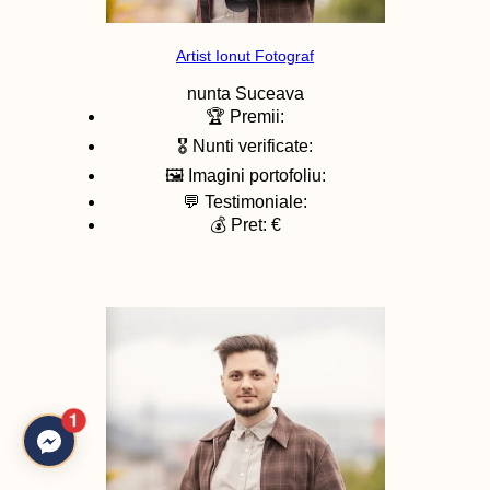
Artist Ionut Fotograf
nunta
Suceava
🏆 Premii:
🎖️ Nunti verificate:
🖼️ Imagini portofoliu:
💬 Testimoniale:
💰 Pret: €