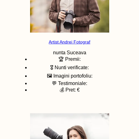
Artist Andrei Fotograf
nunta
Suceava
🏆 Premii:
🎖️ Nunti verificate:
🖼️ Imagini portofoliu:
💬 Testimoniale:
💰 Pret: €