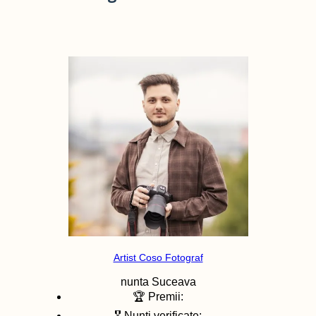
Artist Coso Fotograf
nunta
Suceava
🏆 Premii:
🎖️ Nunti verificate: