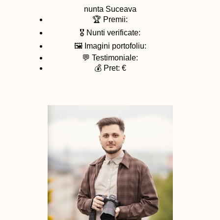
nunta
Suceava
🏆 Premii:
🎖️ Nunti verificate:
🖼️ Imagini portofoliu:
💬 Testimoniale:
💰 Pret: €