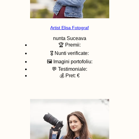
Artist Elisa Fotograf
nunta
Suceava
🏆 Premii:
🎖️ Nunti verificate:
🖼️ Imagini portofoliu:
💬 Testimoniale:
💰 Pret: €