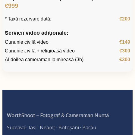
€999
* Taxă rezervare dată:
€200
Servicii video adiționale:
Cununie civilă video
€149
Cununie civilă + religioasă video
€300
Al doilea cameraman la mireasă (3h)
€300
WorthShoot – Fotograf & Cameraman Nuntă
Suceava · Iași · Neamț · Botoșani · Bacău