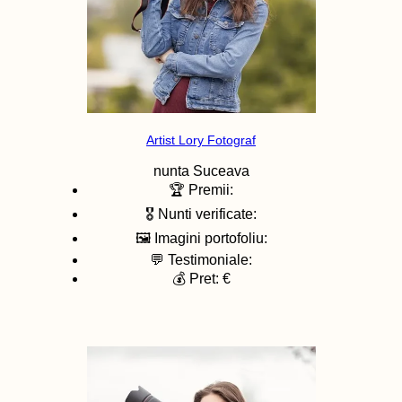
Artist Lory Fotograf
nunta
Suceava
🏆 Premii:
🎖️ Nunti verificate:
🖼️ Imagini portofoliu:
💬 Testimoniale:
💰 Pret: €