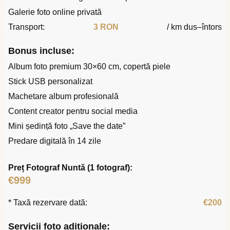
Galerie foto online privată
Transport:
3 RON
/ km dus–întors
Bonus incluse:
Album foto premium 30×60 cm, copertă piele
Stick USB personalizat
Machetare album profesională
Content creator pentru social media
Mini ședință foto „Save the date”
Predare digitală în 14 zile
Preț Fotograf Nuntă (1 fotograf):
€999
* Taxă rezervare dată:
€200
Servicii foto adiționale: