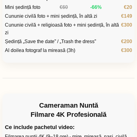
Mini ședință foto
€60
-66%
€20
Cununie civilă foto + mini ședință, în altă zi
€149
Cununie civilă + religioasă foto + mini ședință, în altă
€300
zi
Ședință „Save the date” / „Trash the dress”
€200
Al doilea fotograf la mireasă (3h)
€300
Cameraman Nuntă
Filmare 4K Profesională
Ce include pachetul video:
Filmarea nunții 4K (9–18 ore) - mire, mireasă, nași, civilă,