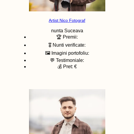
Artist Nico Fotograf
nunta
Suceava
🏆 Premii:
🎖️ Nunti verificate:
🖼️ Imagini portofoliu:
💬 Testimoniale:
💰 Pret: €