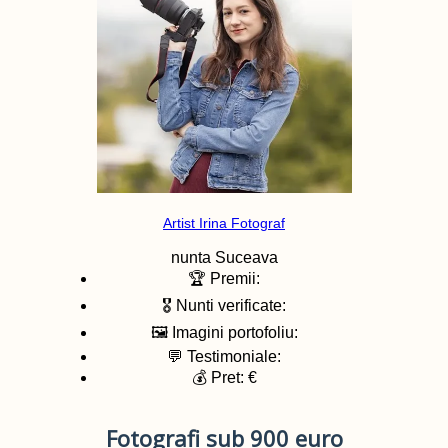
Artist Irina Fotograf
nunta
Suceava
🏆 Premii:
🎖️ Nunti verificate:
🖼️ Imagini portofoliu:
💬 Testimoniale:
💰 Pret: €
Fotografi sub 900 euro