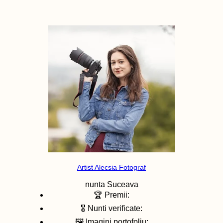
Artist Alecsia Fotograf
nunta
Suceava
🏆 Premii:
🎖️ Nunti verificate:
🖼️ Imagini portofoliu: