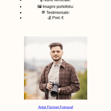
🖼️ Imagini portofoliu:
💬 Testimoniale:
💰 Pret: €
Artist Florinel Fotograf