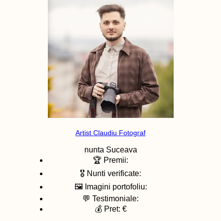
Artist Claudiu Fotograf
nunta
Suceava
🏆 Premii:
🎖️ Nunti verificate:
🖼️ Imagini portofoliu:
💬 Testimoniale:
💰 Pret: €