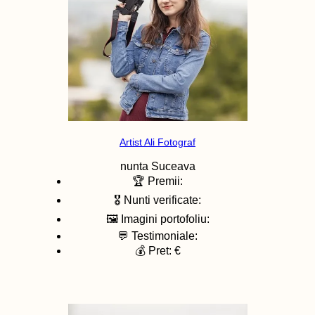
Artist Ali Fotograf
nunta
Suceava
🏆 Premii:
🎖️ Nunti verificate:
🖼️ Imagini portofoliu:
💬 Testimoniale:
💰 Pret: €