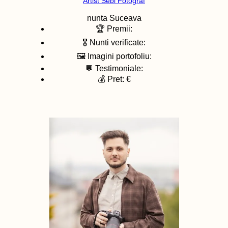
Artist Sebi Fotograf
nunta
Suceava
🏆 Premii:
🎖️ Nunti verificate:
🖼️ Imagini portofoliu:
💬 Testimoniale:
💰 Pret: €