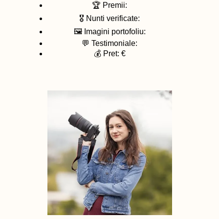
🏆 Premii:
🎖️ Nunti verificate:
🖼️ Imagini portofoliu:
💬 Testimoniale:
💰 Pret: €