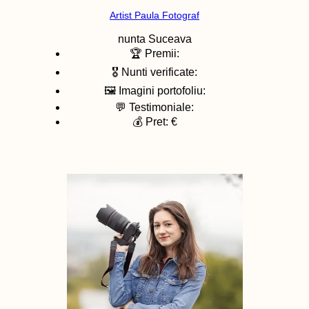
Artist Paula Fotograf
nunta
Suceava
🏆 Premii:
🎖️ Nunti verificate:
🖼️ Imagini portofoliu:
💬 Testimoniale:
💰 Pret: €