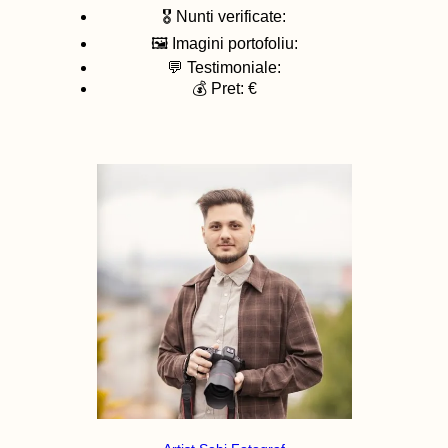
🎖️ Nunti verificate:
🖼️ Imagini portofoliu:
💬 Testimoniale:
💰 Pret: €