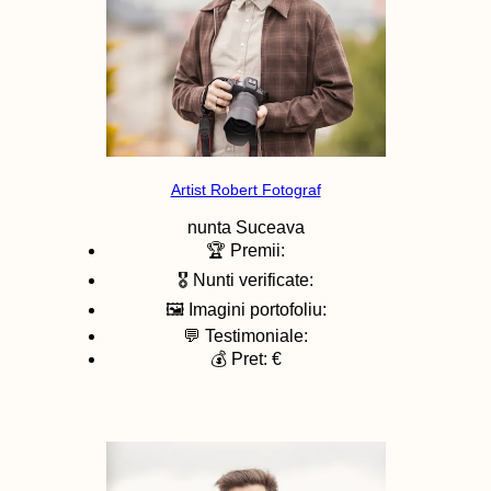
Artist Robert Fotograf
nunta
Suceava
🏆 Premii:
🎖️ Nunti verificate:
🖼️ Imagini portofoliu:
💬 Testimoniale:
💰 Pret: €