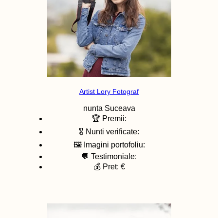
Artist Lory Fotograf
nunta
Suceava
🏆 Premii:
🎖️ Nunti verificate:
🖼️ Imagini portofoliu:
💬 Testimoniale:
💰 Pret: €