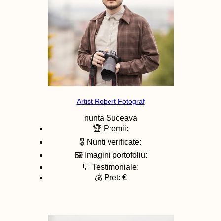
Artist Robert Fotograf
nunta
Suceava
🏆 Premii:
🎖️ Nunti verificate:
🖼️ Imagini portofoliu:
💬 Testimoniale:
💰 Pret: €