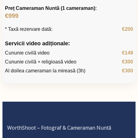
Preț Cameraman Nuntă (1 cameraman):
€999
* Taxă rezervare dată:
€200
Servicii video adiționale:
Cununie civilă video
€149
Cununie civilă + religioasă video
€300
Al doilea cameraman la mireasă (3h)
€300
WorthShoot – Fotograf & Cameraman Nuntă