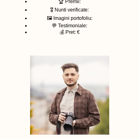
🏆 Premii:
🎖️ Nunti verificate:
🖼️ Imagini portofoliu:
💬 Testimoniale:
💰 Pret: €