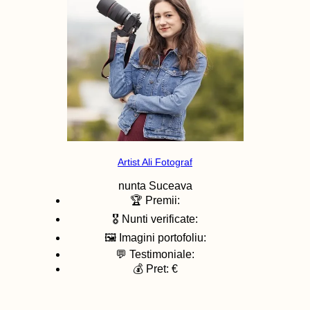
Artist Ali Fotograf
nunta
Suceava
🏆 Premii:
🎖️ Nunti verificate:
🖼️ Imagini portofoliu:
💬 Testimoniale:
💰 Pret: €