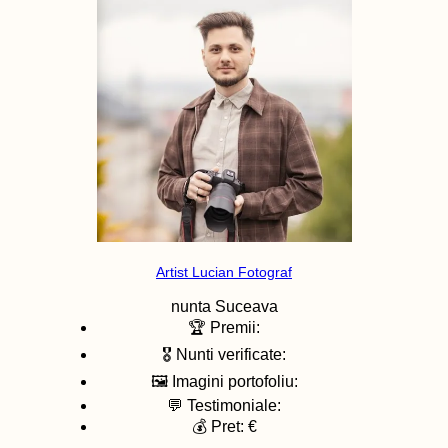
Artist Lucian Fotograf
nunta
Suceava
🏆 Premii:
🎖️ Nunti verificate:
🖼️ Imagini portofoliu:
💬 Testimoniale:
💰 Pret: €