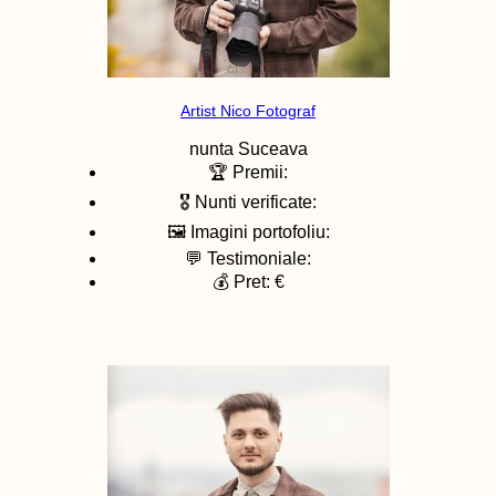
Artist Nico Fotograf
nunta
Suceava
🏆 Premii:
🎖️ Nunti verificate:
🖼️ Imagini portofoliu:
💬 Testimoniale:
💰 Pret: €