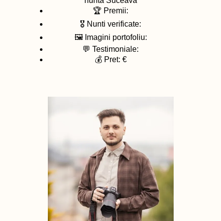
nunta
Suceava
🏆 Premii:
🎖️ Nunti verificate:
🖼️ Imagini portofoliu:
💬 Testimoniale:
💰 Pret: €