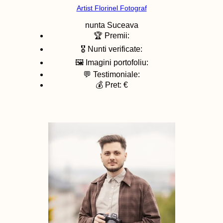
Artist Florinel Fotograf
nunta
Suceava
🏆 Premii:
🎖️ Nunti verificate:
🖼️ Imagini portofoliu:
💬 Testimoniale:
💰 Pret: €