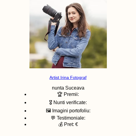
Artist Irina Fotograf
nunta
Suceava
🏆 Premii:
🎖️ Nunti verificate:
🖼️ Imagini portofoliu:
💬 Testimoniale:
💰 Pret: €