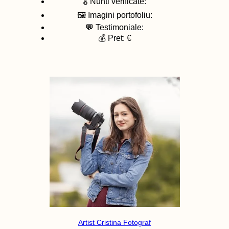
🎖️ Nunti verificate:
🖼️ Imagini portofoliu:
💬 Testimoniale:
💰 Pret: €
Artist Cristina Fotograf