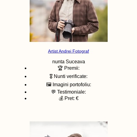
Artist Andrei Fotograf
nunta
Suceava
🏆 Premii:
🎖️ Nunti verificate:
🖼️ Imagini portofoliu:
💬 Testimoniale:
💰 Pret: €