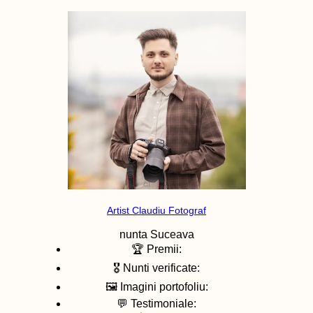
Artist Claudiu Fotograf
nunta
Suceava
🏆 Premii:
🎖️ Nunti verificate:
🖼️ Imagini portofoliu:
💬 Testimoniale: