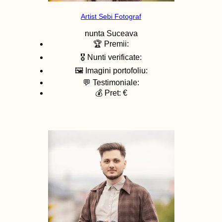
Artist Sebi Fotograf
nunta
Suceava
🏆 Premii:
🎖️ Nunti verificate:
🖼️ Imagini portofoliu:
💬 Testimoniale:
💰 Pret: €