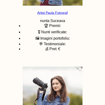
Artist Paula Fotograf
nunta
Suceava
🏆 Premii:
🎖️ Nunti verificate:
🖼️ Imagini portofoliu:
💬 Testimoniale:
💰 Pret: €