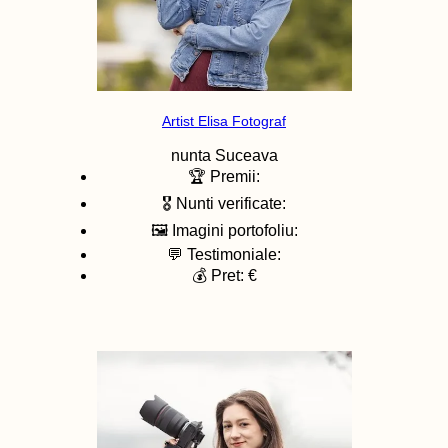
Artist Elisa Fotograf
nunta
Suceava
🏆 Premii:
🎖️ Nunti verificate:
🖼️ Imagini portofoliu:
💬 Testimoniale:
💰 Pret: €