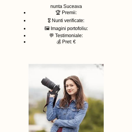
nunta
Suceava
🏆 Premii:
🎖️ Nunti verificate:
🖼️ Imagini portofoliu:
💬 Testimoniale:
💰 Pret: €