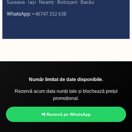
Suceava · Iași · Neamț · Botoșani · Bacău
WhatsApp:
+40747 332 638
Număr limitat de date disponibile.
Rezervă acum data nunții tale și blochează prețul
promoțional.
📲 Rezervă pe WhatsApp