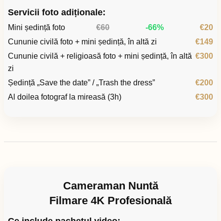
Servicii foto adiționale:
Mini ședință foto
€60
-66%
€20
Cununie civilă foto + mini ședință, în altă zi
€149
Cununie civilă + religioasă foto + mini ședință, în altă
€300
zi
Ședință „Save the date” / „Trash the dress”
€200
Al doilea fotograf la mireasă (3h)
€300
Cameraman Nuntă
Filmare 4K Profesională