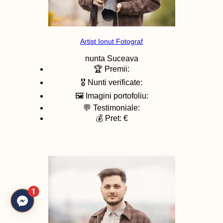
Artist Ionut Fotograf
nunta
Suceava
🏆 Premii:
🎖️ Nunti verificate:
🖼️ Imagini portofoliu:
💬 Testimoniale:
💰 Pret: €