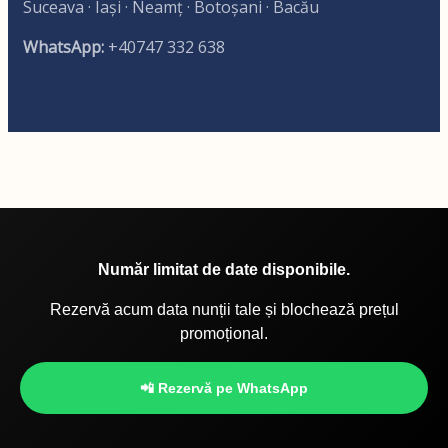
Suceava · Iași · Neamț · Botoșani · Bacău
WhatsApp:
+40747 332 638
Număr limitat de date disponibile.
Rezervă acum data nunții tale și blochează prețul
promoțional.
📲 Rezervă pe WhatsApp