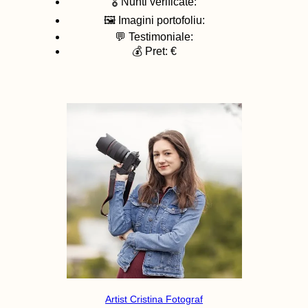
🎖️ Nunti verificate:
🖼️ Imagini portofoliu:
💬 Testimoniale:
💰 Pret: €
Artist Cristina Fotograf