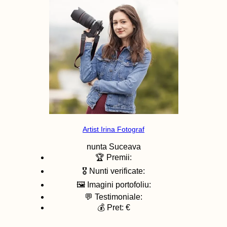
Artist Irina Fotograf
nunta
Suceava
🏆 Premii:
🎖️ Nunti verificate:
🖼️ Imagini portofoliu:
💬 Testimoniale:
💰 Pret: €