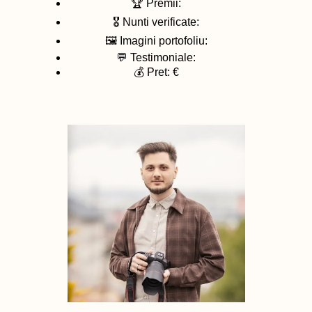
🏆 Premii:
🎖️ Nunti verificate:
🖼️ Imagini portofoliu:
💬 Testimoniale:
💰 Pret: €