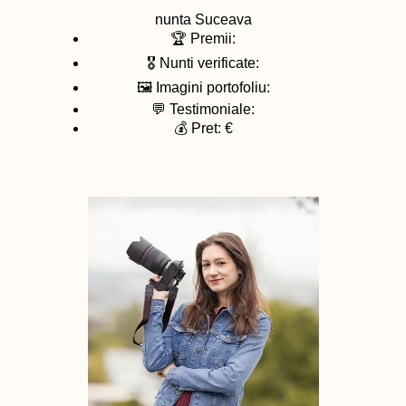
nunta
Suceava
🏆 Premii:
🎖️ Nunti verificate:
🖼️ Imagini portofoliu:
💬 Testimoniale:
💰 Pret: €