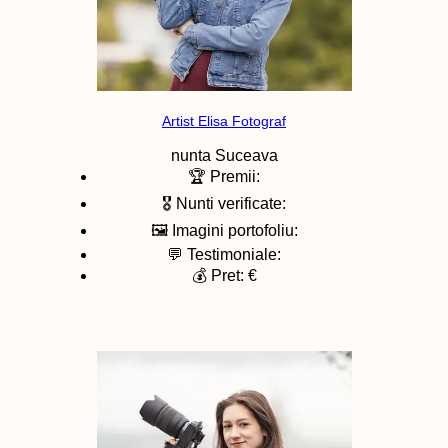
Artist Elisa Fotograf
nunta
Suceava
🏆 Premii:
🎖️ Nunti verificate:
🖼️ Imagini portofoliu:
💬 Testimoniale:
💰 Pret: €