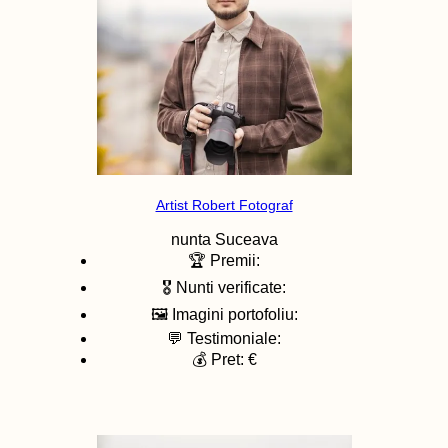
Artist Robert Fotograf
nunta
Suceava
🏆 Premii:
🎖️ Nunti verificate:
🖼️ Imagini portofoliu:
💬 Testimoniale:
💰 Pret: €