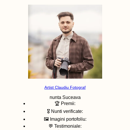
Artist Claudiu Fotograf
nunta
Suceava
🏆 Premii:
🎖️ Nunti verificate:
🖼️ Imagini portofoliu:
💬 Testimoniale: