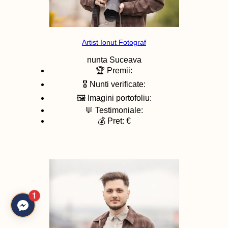
Artist Ionut Fotograf
nunta
Suceava
🏆 Premii:
🎖️ Nunti verificate:
🖼️ Imagini portofoliu:
💬 Testimoniale:
💰 Pret: €