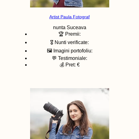
Artist Paula Fotograf
nunta
Suceava
🏆 Premii:
🎖️ Nunti verificate:
🖼️ Imagini portofoliu:
💬 Testimoniale:
💰 Pret: €