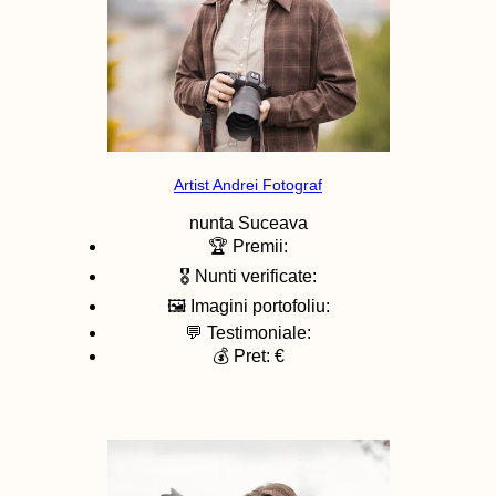
Artist Andrei Fotograf
nunta
Suceava
🏆 Premii:
🎖️ Nunti verificate:
🖼️ Imagini portofoliu:
💬 Testimoniale:
💰 Pret: €