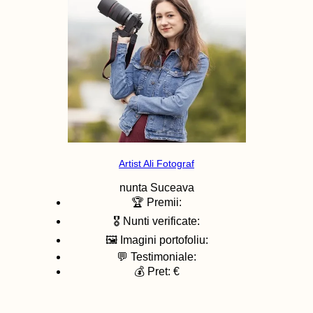
Artist Ali Fotograf
nunta
Suceava
🏆 Premii:
🎖️ Nunti verificate:
🖼️ Imagini portofoliu:
💬 Testimoniale:
💰 Pret: €