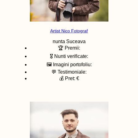
Artist Nico Fotograf
nunta
Suceava
🏆 Premii:
🎖️ Nunti verificate:
🖼️ Imagini portofoliu:
💬 Testimoniale:
💰 Pret: €