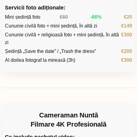
Servicii foto adiționale:
Mini ședință foto
€60
-66%
€20
Cununie civilă foto + mini ședință, în altă zi
€149
Cununie civilă + religioasă foto + mini ședință, în altă
€300
zi
Ședință „Save the date” / „Trash the dress”
€200
Al doilea fotograf la mireasă (3h)
€300
Cameraman Nuntă
Filmare 4K Profesională