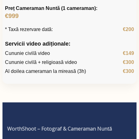
Preț Cameraman Nuntă (1 cameraman):
€999
* Taxă rezervare dată:
€200
Servicii video adiționale:
Cununie civilă video
€149
Cununie civilă + religioasă video
€300
Al doilea cameraman la mireasă (3h)
€300
WorthShoot – Fotograf & Cameraman Nuntă