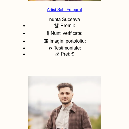
Artist Sebi Fotograf
nunta
Suceava
🏆 Premii:
🎖️ Nunti verificate:
🖼️ Imagini portofoliu:
💬 Testimoniale:
💰 Pret: €