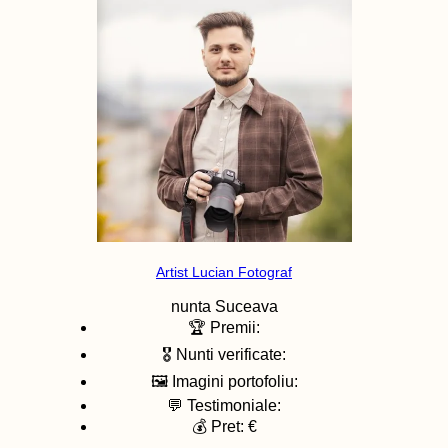
Artist Lucian Fotograf
nunta
Suceava
🏆 Premii:
🎖️ Nunti verificate:
🖼️ Imagini portofoliu:
💬 Testimoniale:
💰 Pret: €