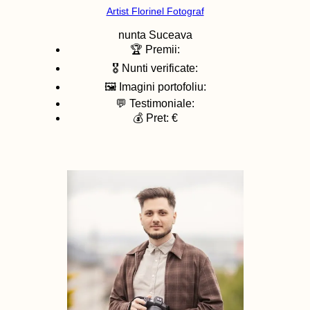
Artist Florinel Fotograf
nunta
Suceava
🏆 Premii:
🎖️ Nunti verificate:
🖼️ Imagini portofoliu:
💬 Testimoniale:
💰 Pret: €