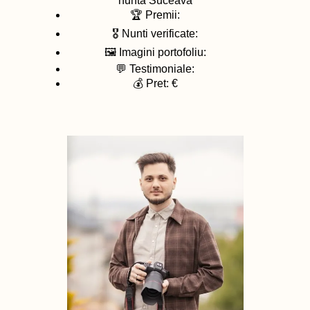
nunta
Suceava
🏆 Premii:
🎖️ Nunti verificate:
🖼️ Imagini portofoliu:
💬 Testimoniale:
💰 Pret: €