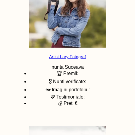
Artist Lory Fotograf
nunta
Suceava
🏆 Premii:
🎖️ Nunti verificate:
🖼️ Imagini portofoliu:
💬 Testimoniale:
💰 Pret: €