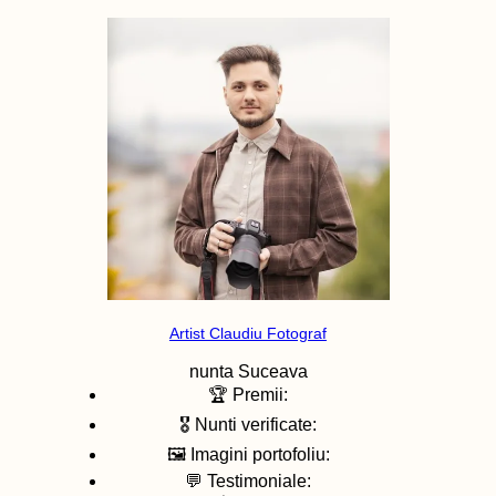
Artist Claudiu Fotograf
nunta
Suceava
🏆 Premii:
🎖️ Nunti verificate:
🖼️ Imagini portofoliu:
💬 Testimoniale: