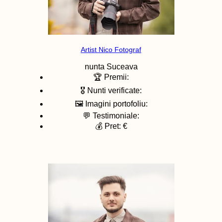
Artist Nico Fotograf
nunta
Suceava
🏆 Premii:
🎖️ Nunti verificate:
🖼️ Imagini portofoliu:
💬 Testimoniale:
💰 Pret: €