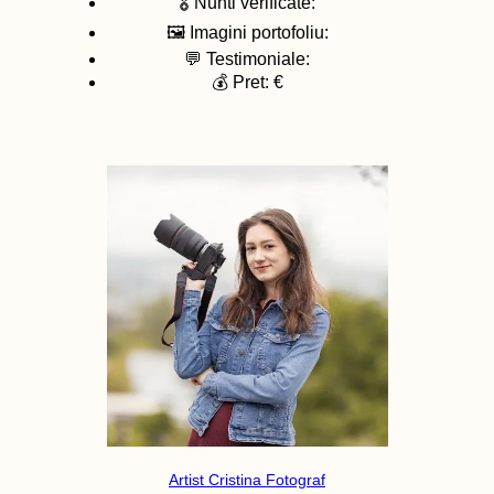
🎖️ Nunti verificate:
🖼️ Imagini portofoliu:
💬 Testimoniale:
💰 Pret: €
Artist Cristina Fotograf