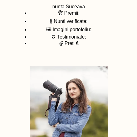
nunta
Suceava
🏆 Premii:
🎖️ Nunti verificate:
🖼️ Imagini portofoliu:
💬 Testimoniale:
💰 Pret: €