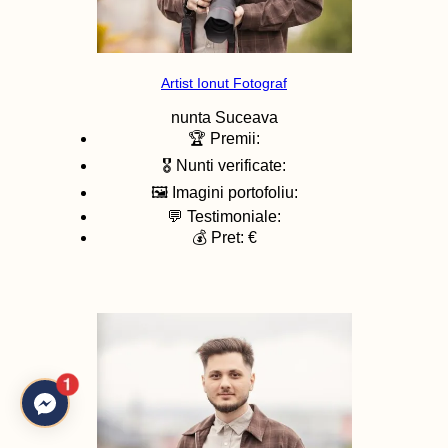
Artist Ionut Fotograf
nunta
Suceava
🏆 Premii:
🎖️ Nunti verificate:
🖼️ Imagini portofoliu:
💬 Testimoniale:
💰 Pret: €