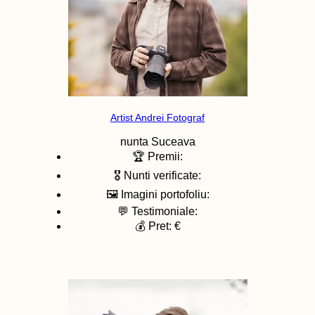
Artist Andrei Fotograf
nunta
Suceava
🏆 Premii:
🎖️ Nunti verificate:
🖼️ Imagini portofoliu:
💬 Testimoniale:
💰 Pret: €