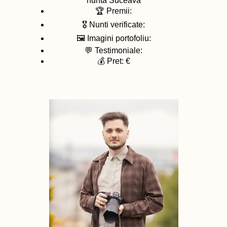
nunta
Suceava
🏆 Premii:
🎖️ Nunti verificate:
🖼️ Imagini portofoliu:
💬 Testimoniale:
💰 Pret: €