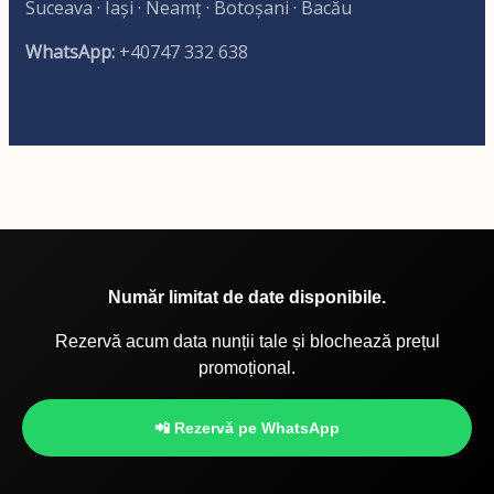
Suceava · Iași · Neamț · Botoșani · Bacău
WhatsApp:
+40747 332 638
Număr limitat de date disponibile.
Rezervă acum data nunții tale și blochează prețul
promoțional.
📲 Rezervă pe WhatsApp