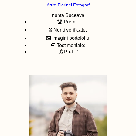
Artist Florinel Fotograf
nunta
Suceava
🏆 Premii:
🎖️ Nunti verificate:
🖼️ Imagini portofoliu:
💬 Testimoniale:
💰 Pret: €