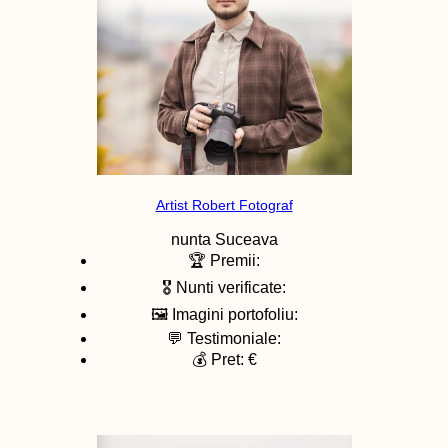
Artist Robert Fotograf
nunta
Suceava
🏆 Premii:
🎖️ Nunti verificate:
🖼️ Imagini portofoliu:
💬 Testimoniale:
💰 Pret: €