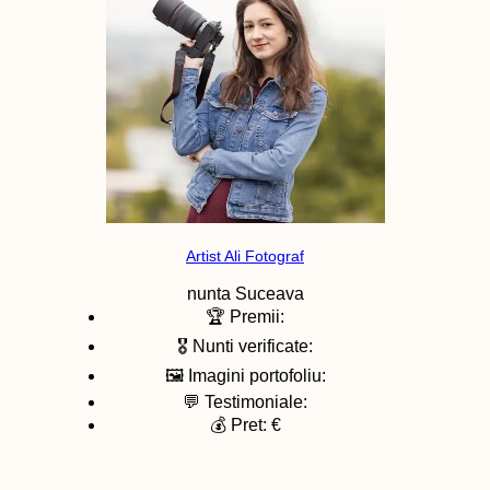
Artist Ali Fotograf
nunta
Suceava
🏆 Premii:
🎖️ Nunti verificate:
🖼️ Imagini portofoliu:
💬 Testimoniale:
💰 Pret: €