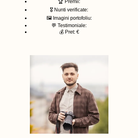
🏆 Premii:
🎖️ Nunti verificate:
🖼️ Imagini portofoliu:
💬 Testimoniale:
💰 Pret: €