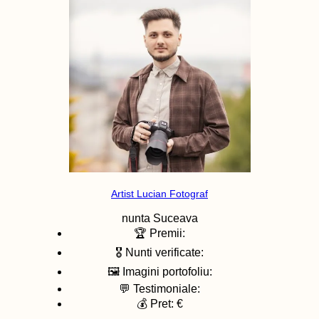
Artist Lucian Fotograf
nunta
Suceava
🏆 Premii:
🎖️ Nunti verificate:
🖼️ Imagini portofoliu:
💬 Testimoniale:
💰 Pret: €