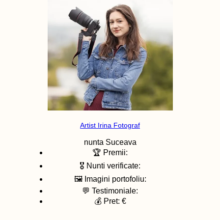
Artist Irina Fotograf
nunta
Suceava
🏆 Premii:
🎖️ Nunti verificate:
🖼️ Imagini portofoliu:
💬 Testimoniale:
💰 Pret: €