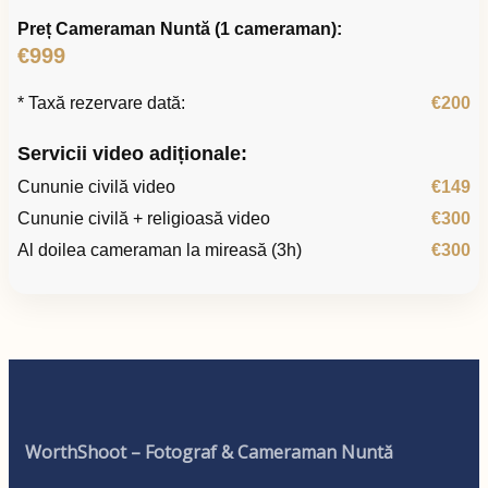
Preț Cameraman Nuntă (1 cameraman):
€999
* Taxă rezervare dată:
€200
Servicii video adiționale:
Cununie civilă video
€149
Cununie civilă + religioasă video
€300
Al doilea cameraman la mireasă (3h)
€300
WorthShoot – Fotograf & Cameraman Nuntă