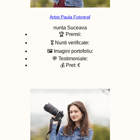
Artist Paula Fotograf
nunta
Suceava
🏆 Premii:
🎖️ Nunti verificate:
🖼️ Imagini portofoliu:
💬 Testimoniale:
💰 Pret: €