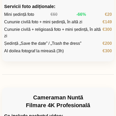
Servicii foto adiționale:
Mini ședință foto
€60
-66%
€20
Cununie civilă foto + mini ședință, în altă zi
€149
Cununie civilă + religioasă foto + mini ședință, în altă
€300
zi
Ședință „Save the date” / „Trash the dress”
€200
Al doilea fotograf la mireasă (3h)
€300
Cameraman Nuntă
Filmare 4K Profesională