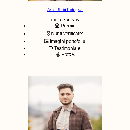
Artist Sebi Fotograf
nunta
Suceava
🏆 Premii:
🎖️ Nunti verificate:
🖼️ Imagini portofoliu:
💬 Testimoniale:
💰 Pret: €