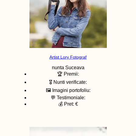
Artist Lory Fotograf
nunta
Suceava
🏆 Premii:
🎖️ Nunti verificate:
🖼️ Imagini portofoliu:
💬 Testimoniale:
💰 Pret: €