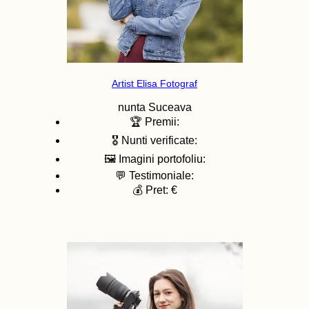
Artist Elisa Fotograf
nunta
Suceava
🏆 Premii:
🎖️ Nunti verificate:
🖼️ Imagini portofoliu:
💬 Testimoniale:
💰 Pret: €