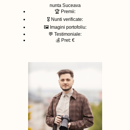
nunta
Suceava
🏆 Premii:
🎖️ Nunti verificate:
🖼️ Imagini portofoliu:
💬 Testimoniale:
💰 Pret: €