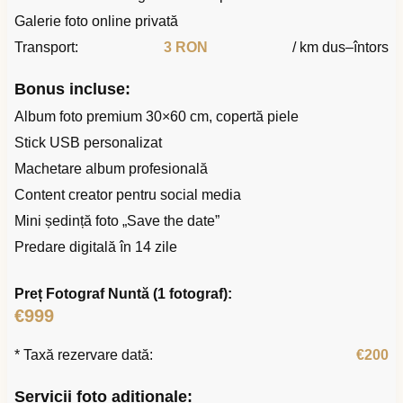
Galerie foto online privată
Transport:
3 RON
/ km dus–întors
Bonus incluse:
Album foto premium 30×60 cm, copertă piele
Stick USB personalizat
Machetare album profesională
Content creator pentru social media
Mini ședință foto „Save the date”
Predare digitală în 14 zile
Preț Fotograf Nuntă (1 fotograf):
€999
* Taxă rezervare dată:
€200
Servicii foto adiționale: