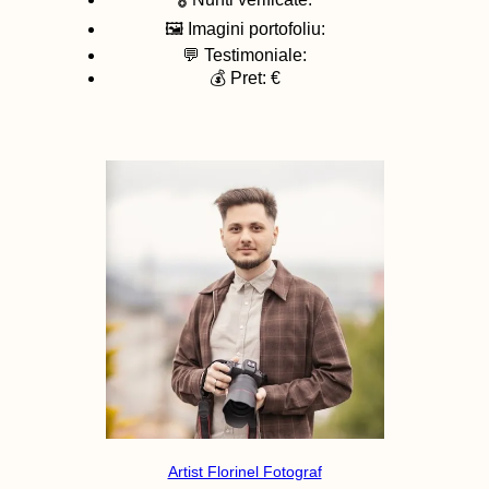
🖼️ Imagini portofoliu:
💬 Testimoniale:
💰 Pret: €
Artist Florinel Fotograf