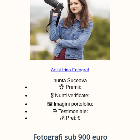
Artist Irina Fotograf
nunta
Suceava
🏆 Premii:
🎖️ Nunti verificate:
🖼️ Imagini portofoliu:
💬 Testimoniale:
💰 Pret: €
Fotografi sub 900 euro