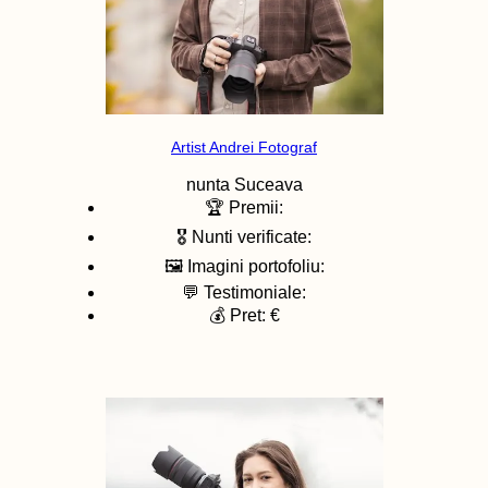
Artist Andrei Fotograf
nunta
Suceava
🏆 Premii:
🎖️ Nunti verificate:
🖼️ Imagini portofoliu:
💬 Testimoniale:
💰 Pret: €