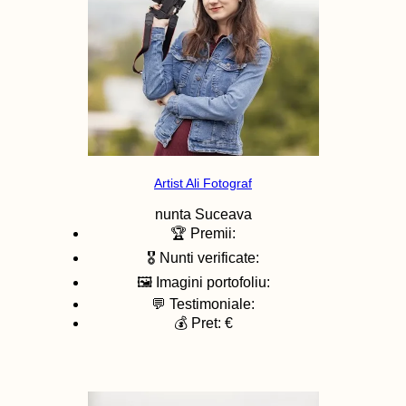
Artist Ali Fotograf
nunta
Suceava
🏆 Premii:
🎖️ Nunti verificate:
🖼️ Imagini portofoliu:
💬 Testimoniale:
💰 Pret: €