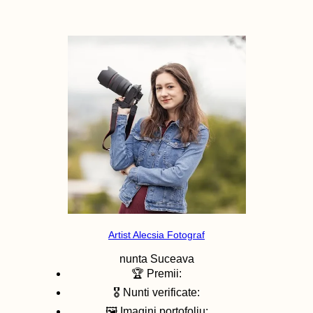
Artist Alecsia Fotograf
nunta
Suceava
🏆 Premii:
🎖️ Nunti verificate:
🖼️ Imagini portofoliu: