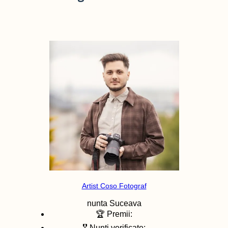
Artist Coso Fotograf
nunta
Suceava
🏆 Premii:
🎖️ Nunti verificate: