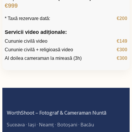
€999
* Taxă rezervare dată:
€200
Servicii video adiționale:
Cununie civilă video
€149
Cununie civilă + religioasă video
€300
Al doilea cameraman la mireasă (3h)
€300
WorthShoot – Fotograf & Cameraman Nuntă
Suceava · Iași · Neamț · Botoșani · Bacău