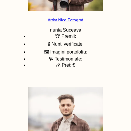
Artist Nico Fotograf
nunta
Suceava
🏆 Premii:
🎖️ Nunti verificate:
🖼️ Imagini portofoliu:
💬 Testimoniale:
💰 Pret: €