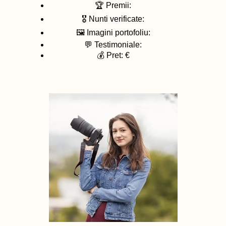
🏆 Premii:
🎖️ Nunti verificate:
🖼️ Imagini portofoliu:
💬 Testimoniale:
💰 Pret: €