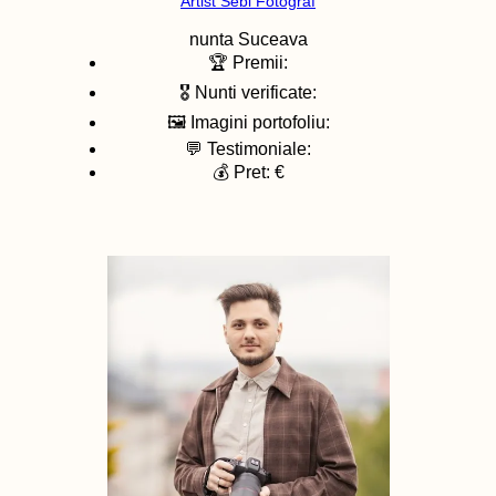
Artist Sebi Fotograf
nunta
Suceava
🏆 Premii:
🎖️ Nunti verificate:
🖼️ Imagini portofoliu:
💬 Testimoniale:
💰 Pret: €