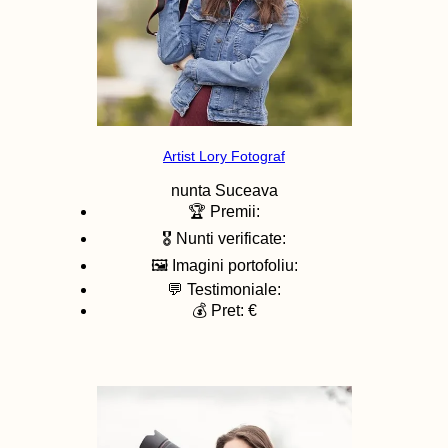
Artist Lory Fotograf
nunta
Suceava
🏆 Premii:
🎖️ Nunti verificate:
🖼️ Imagini portofoliu:
💬 Testimoniale:
💰 Pret: €