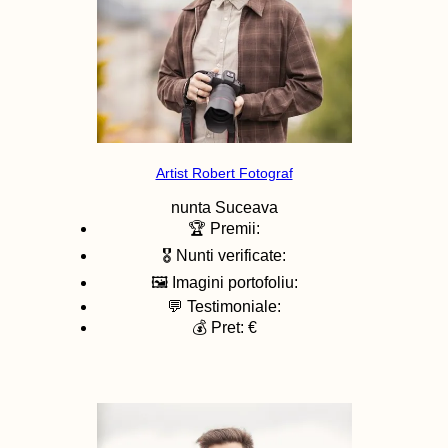
Artist Robert Fotograf
nunta
Suceava
🏆 Premii:
🎖️ Nunti verificate:
🖼️ Imagini portofoliu:
💬 Testimoniale:
💰 Pret: €