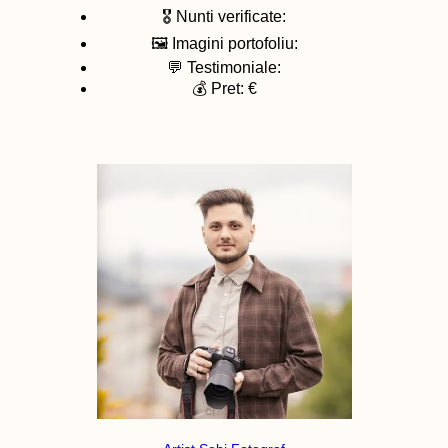
🎖️ Nunti verificate:
🖼️ Imagini portofoliu:
💬 Testimoniale:
💰 Pret: €