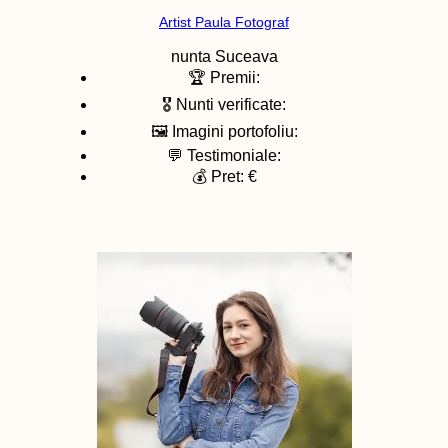
Artist Paula Fotograf
nunta
Suceava
🏆 Premii:
🎖️ Nunti verificate:
🖼️ Imagini portofoliu:
💬 Testimoniale:
💰 Pret: €