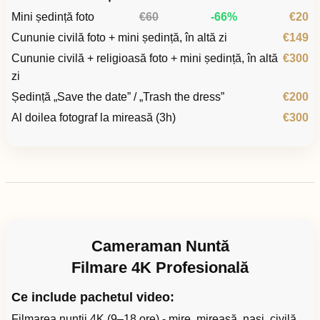
Mini ședință foto
€60
-66%
€20
Cununie civilă foto + mini ședință, în altă zi
€149
Cununie civilă + religioasă foto + mini ședință, în altă
€300
zi
Ședință „Save the date” / „Trash the dress”
€200
Al doilea fotograf la mireasă (3h)
€300
Cameraman Nuntă
Filmare 4K Profesională
Ce include pachetul video:
Filmarea nunții 4K (9–18 ore) - mire, mireasă, nași, civilă,