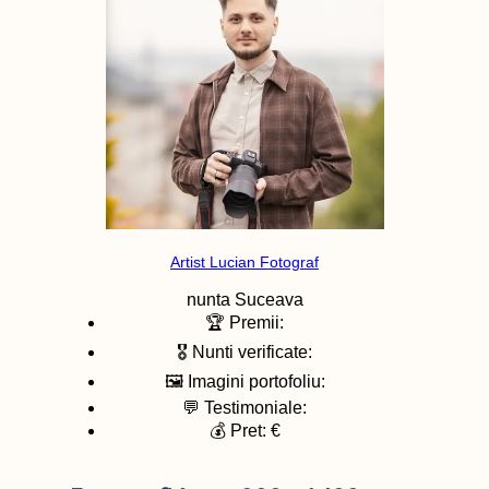
Artist Lucian Fotograf
nunta
Suceava
🏆 Premii:
🎖️ Nunti verificate:
🖼️ Imagini portofoliu:
💬 Testimoniale:
💰 Pret: €