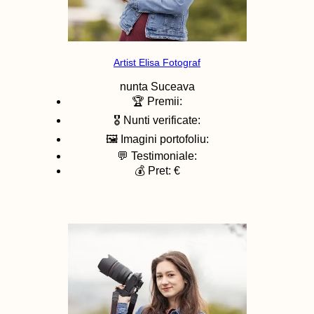
Artist Elisa Fotograf
nunta
Suceava
🏆 Premii:
🎖️ Nunti verificate:
🖼️ Imagini portofoliu:
💬 Testimoniale:
💰 Pret: €