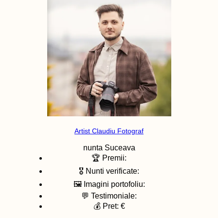
Artist Claudiu Fotograf
nunta
Suceava
🏆 Premii:
🎖️ Nunti verificate:
🖼️ Imagini portofoliu:
💬 Testimoniale:
💰 Pret: €