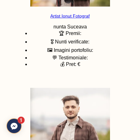
Artist Ionut Fotograf
nunta
Suceava
🏆 Premii:
🎖️ Nunti verificate:
🖼️ Imagini portofoliu:
💬 Testimoniale:
💰 Pret: €