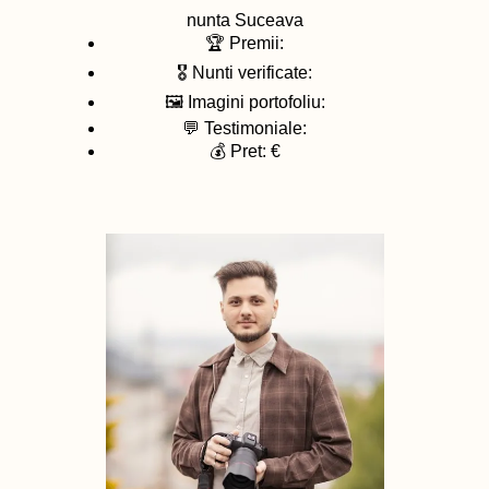
nunta
Suceava
🏆 Premii:
🎖️ Nunti verificate:
🖼️ Imagini portofoliu:
💬 Testimoniale:
💰 Pret: €