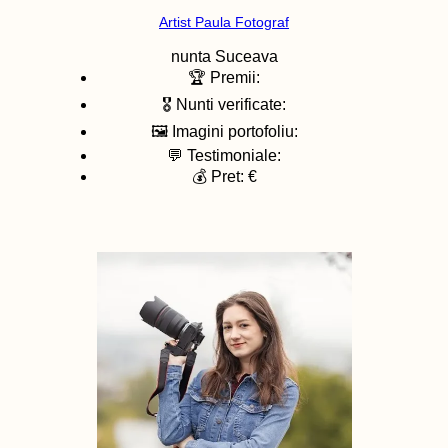
Artist Paula Fotograf
nunta
Suceava
🏆 Premii:
🎖️ Nunti verificate:
🖼️ Imagini portofoliu:
💬 Testimoniale:
💰 Pret: €