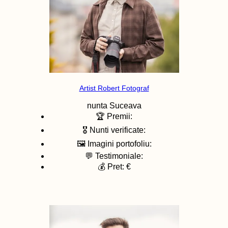
Artist Robert Fotograf
nunta
Suceava
🏆 Premii:
🎖️ Nunti verificate:
🖼️ Imagini portofoliu:
💬 Testimoniale:
💰 Pret: €