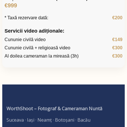
€999
* Taxă rezervare dată:
€200
Servicii video adiționale:
Cununie civilă video
€149
Cununie civilă + religioasă video
€300
Al doilea cameraman la mireasă (3h)
€300
WorthShoot – Fotograf & Cameraman Nuntă
Suceava · Iași · Neamț · Botoșani · Bacău