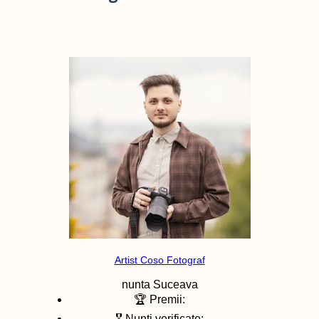
Artist Coso Fotograf
nunta
Suceava
🏆 Premii:
🎖️ Nunti verificate: