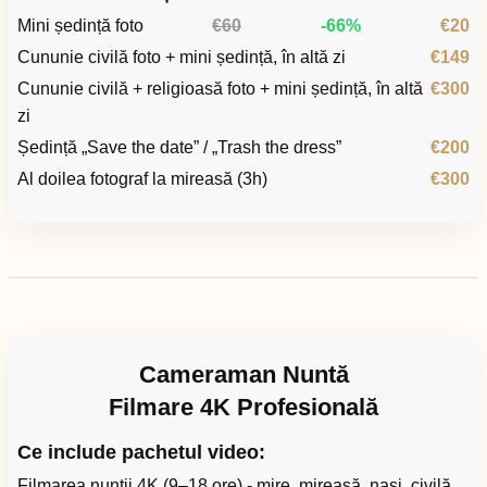
Mini ședință foto
€60
-66%
€20
Cununie civilă foto + mini ședință, în altă zi
€149
Cununie civilă + religioasă foto + mini ședință, în altă
€300
zi
Ședință „Save the date” / „Trash the dress”
€200
Al doilea fotograf la mireasă (3h)
€300
Cameraman Nuntă
Filmare 4K Profesională
Ce include pachetul video:
Filmarea nunții 4K (9–18 ore) - mire, mireasă, nași, civilă,