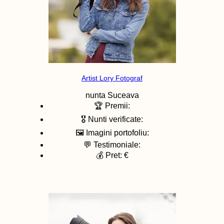
Artist Lory Fotograf
nunta
Suceava
🏆 Premii:
🎖️ Nunti verificate:
🖼️ Imagini portofoliu:
💬 Testimoniale:
💰 Pret: €