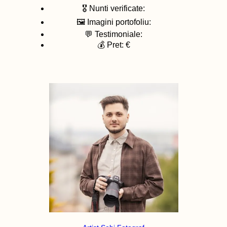
🎖️ Nunti verificate:
🖼️ Imagini portofoliu:
💬 Testimoniale:
💰 Pret: €