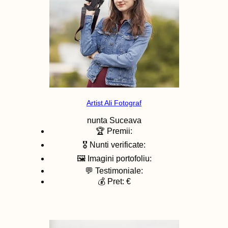
Artist Ali Fotograf
nunta
Suceava
🏆 Premii:
🎖️ Nunti verificate:
🖼️ Imagini portofoliu:
💬 Testimoniale:
💰 Pret: €