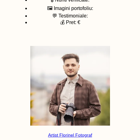
🖼️ Imagini portofoliu:
💬 Testimoniale:
💰 Pret: €
Artist Florinel Fotograf