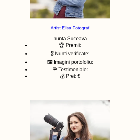
Artist Elisa Fotograf
nunta
Suceava
🏆 Premii:
🎖️ Nunti verificate:
🖼️ Imagini portofoliu:
💬 Testimoniale:
💰 Pret: €