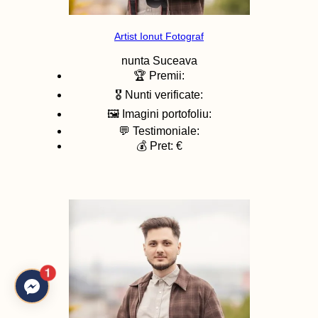
Artist Ionut Fotograf
nunta
Suceava
🏆 Premii:
🎖️ Nunti verificate:
🖼️ Imagini portofoliu:
💬 Testimoniale:
💰 Pret: €