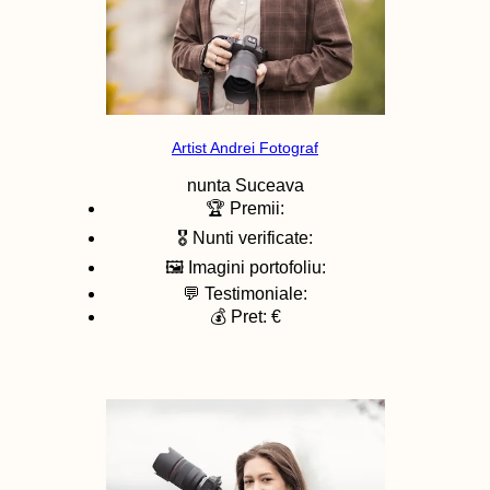
Artist Andrei Fotograf
nunta
Suceava
🏆 Premii:
🎖️ Nunti verificate:
🖼️ Imagini portofoliu:
💬 Testimoniale:
💰 Pret: €