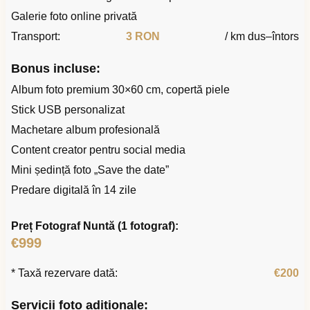
Galerie foto online privată
Transport:
3 RON
/ km dus–întors
Bonus incluse:
Album foto premium 30×60 cm, copertă piele
Stick USB personalizat
Machetare album profesională
Content creator pentru social media
Mini ședință foto „Save the date”
Predare digitală în 14 zile
Preț Fotograf Nuntă (1 fotograf):
€999
* Taxă rezervare dată:
€200
Servicii foto adiționale: