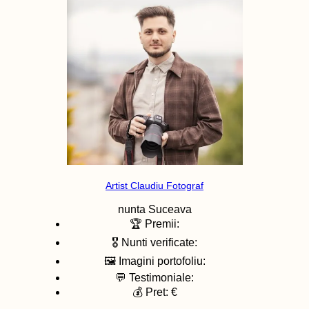
Artist Claudiu Fotograf
nunta
Suceava
🏆 Premii:
🎖️ Nunti verificate:
🖼️ Imagini portofoliu:
💬 Testimoniale:
💰 Pret: €