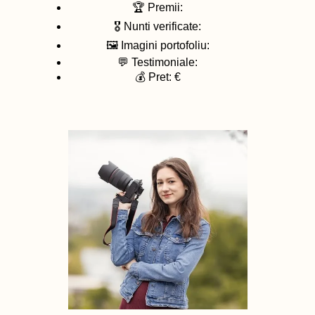
🏆 Premii:
🎖️ Nunti verificate:
🖼️ Imagini portofoliu:
💬 Testimoniale:
💰 Pret: €