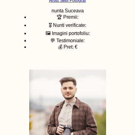
Artist Sebi Fotograf
nunta
Suceava
🏆 Premii:
🎖️ Nunti verificate:
🖼️ Imagini portofoliu:
💬 Testimoniale:
💰 Pret: €