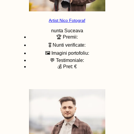
Artist Nico Fotograf
nunta
Suceava
🏆 Premii:
🎖️ Nunti verificate:
🖼️ Imagini portofoliu:
💬 Testimoniale:
💰 Pret: €