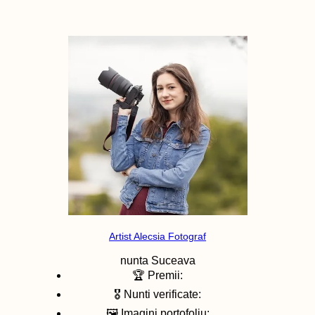
Artist Alecsia Fotograf
nunta
Suceava
🏆 Premii:
🎖️ Nunti verificate:
🖼️ Imagini portofoliu: