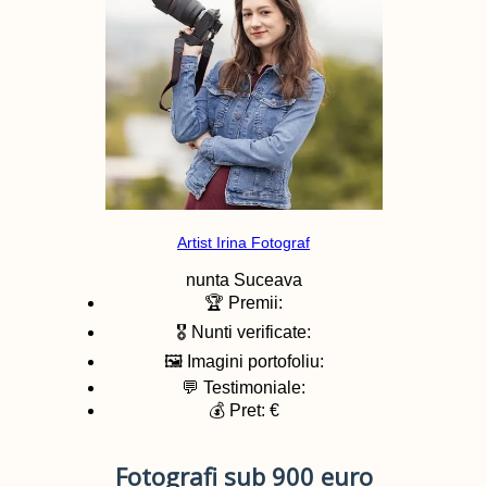
Artist Irina Fotograf
nunta
Suceava
🏆 Premii:
🎖️ Nunti verificate:
🖼️ Imagini portofoliu:
💬 Testimoniale:
💰 Pret: €
Fotografi sub 900 euro