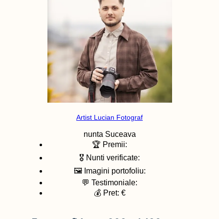
Artist Lucian Fotograf
nunta
Suceava
🏆 Premii:
🎖️ Nunti verificate:
🖼️ Imagini portofoliu:
💬 Testimoniale:
💰 Pret: €