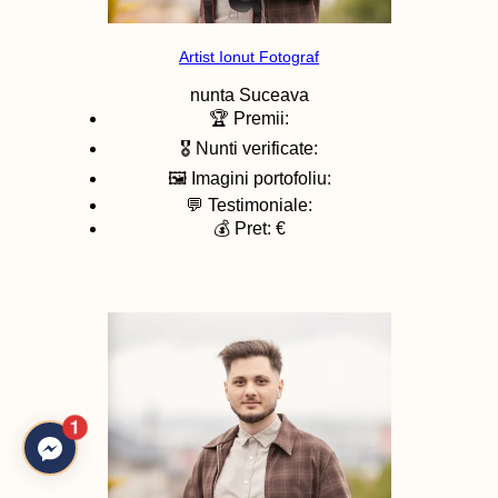
Artist Ionut Fotograf
nunta
Suceava
🏆 Premii:
🎖️ Nunti verificate:
🖼️ Imagini portofoliu:
💬 Testimoniale:
💰 Pret: €