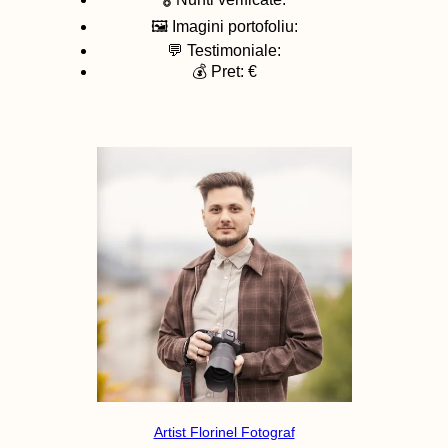
🖼️ Imagini portofoliu:
💬 Testimoniale:
💰 Pret: €
Artist Florinel Fotograf