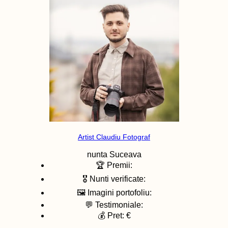
Artist Claudiu Fotograf
nunta
Suceava
🏆 Premii:
🎖️ Nunti verificate:
🖼️ Imagini portofoliu:
💬 Testimoniale:
💰 Pret: €