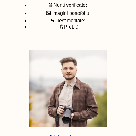
🎖️ Nunti verificate:
🖼️ Imagini portofoliu:
💬 Testimoniale:
💰 Pret: €