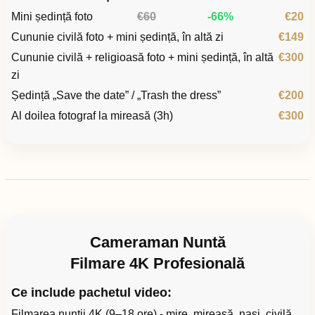
Mini ședință foto
€60
-66%
€20
Cununie civilă foto + mini ședință, în altă zi
€149
Cununie civilă + religioasă foto + mini ședință, în altă
€300
zi
Ședință „Save the date” / „Trash the dress”
€200
Al doilea fotograf la mireasă (3h)
€300
Cameraman Nuntă
Filmare 4K Profesională
Ce include pachetul video:
Filmarea nunții 4K (9–18 ore) - mire, mireasă, nași, civilă,