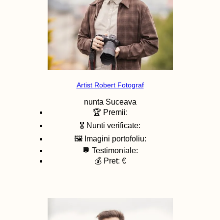
Artist Robert Fotograf
nunta
Suceava
🏆 Premii:
🎖️ Nunti verificate:
🖼️ Imagini portofoliu:
💬 Testimoniale:
💰 Pret: €