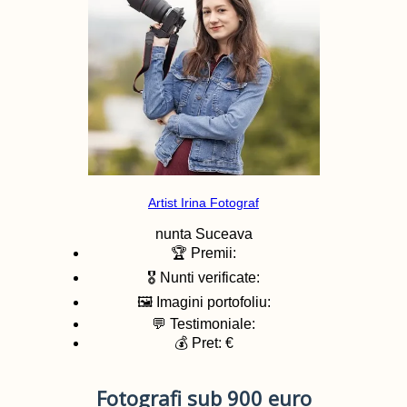
Artist Irina Fotograf
nunta
Suceava
🏆 Premii:
🎖️ Nunti verificate:
🖼️ Imagini portofoliu:
💬 Testimoniale:
💰 Pret: €
Fotografi sub 900 euro