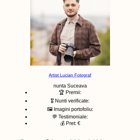
Artist Lucian Fotograf
nunta
Suceava
🏆 Premii:
🎖️ Nunti verificate:
🖼️ Imagini portofoliu:
💬 Testimoniale:
💰 Pret: €