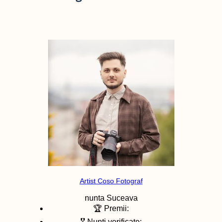
Artist Coso Fotograf
nunta
Suceava
🏆 Premii:
🎖️ Nunti verificate: