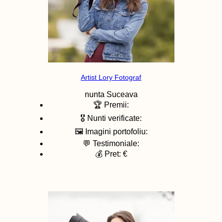
Artist Lory Fotograf
nunta
Suceava
🏆 Premii:
🎖️ Nunti verificate:
🖼️ Imagini portofoliu:
💬 Testimoniale:
💰 Pret: €