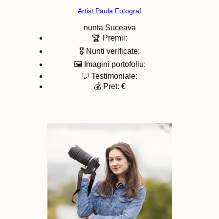
Artist Paula Fotograf
nunta
Suceava
🏆 Premii:
🎖️ Nunti verificate:
🖼️ Imagini portofoliu:
💬 Testimoniale:
💰 Pret: €