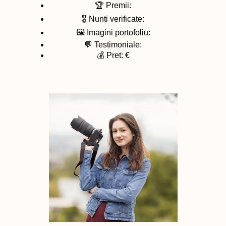
🏆 Premii:
🎖️ Nunti verificate:
🖼️ Imagini portofoliu:
💬 Testimoniale:
💰 Pret: €