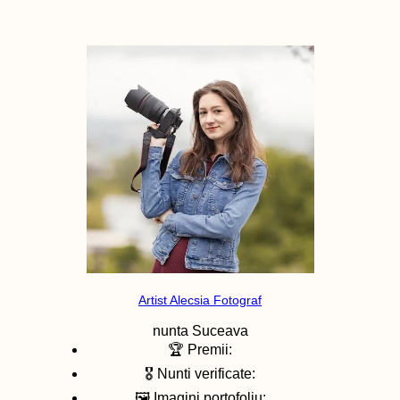
Artist Alecsia Fotograf
nunta
Suceava
🏆 Premii:
🎖️ Nunti verificate:
🖼️ Imagini portofoliu: