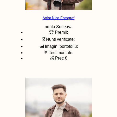
Artist Nico Fotograf
nunta
Suceava
🏆 Premii:
🎖️ Nunti verificate:
🖼️ Imagini portofoliu:
💬 Testimoniale:
💰 Pret: €