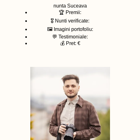
nunta
Suceava
🏆 Premii:
🎖️ Nunti verificate:
🖼️ Imagini portofoliu:
💬 Testimoniale:
💰 Pret: €