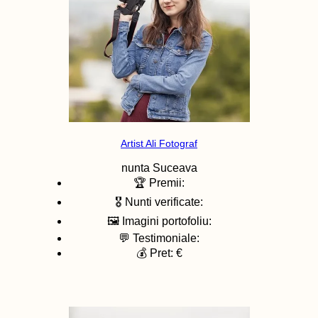
Artist Ali Fotograf
nunta
Suceava
🏆 Premii:
🎖️ Nunti verificate:
🖼️ Imagini portofoliu:
💬 Testimoniale:
💰 Pret: €