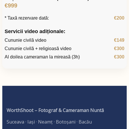
€999
* Taxă rezervare dată:
€200
Servicii video adiționale:
Cununie civilă video
€149
Cununie civilă + religioasă video
€300
Al doilea cameraman la mireasă (3h)
€300
WorthShoot – Fotograf & Cameraman Nuntă
Suceava · Iași · Neamț · Botoșani · Bacău