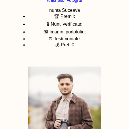
Artist Sebi Fotograf
nunta
Suceava
🏆 Premii:
🎖️ Nunti verificate:
🖼️ Imagini portofoliu:
💬 Testimoniale:
💰 Pret: €