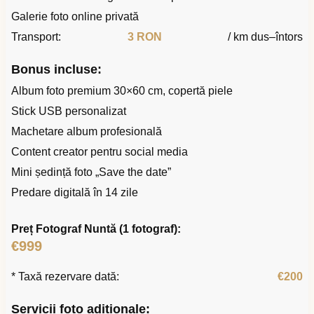
Galerie foto online privată
Transport:
3 RON
/ km dus–întors
Bonus incluse:
Album foto premium 30×60 cm, copertă piele
Stick USB personalizat
Machetare album profesională
Content creator pentru social media
Mini ședință foto „Save the date”
Predare digitală în 14 zile
Preț Fotograf Nuntă (1 fotograf):
€999
* Taxă rezervare dată:
€200
Servicii foto adiționale: