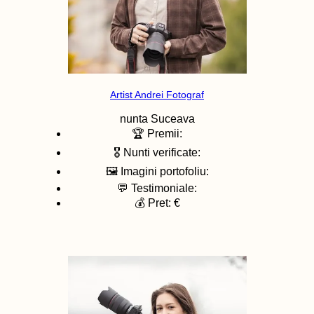
Artist Andrei Fotograf
nunta
Suceava
🏆 Premii:
🎖️ Nunti verificate:
🖼️ Imagini portofoliu:
💬 Testimoniale:
💰 Pret: €