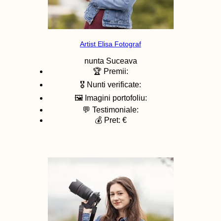
Artist Elisa Fotograf
nunta
Suceava
🏆 Premii:
🎖️ Nunti verificate:
🖼️ Imagini portofoliu:
💬 Testimoniale:
💰 Pret: €