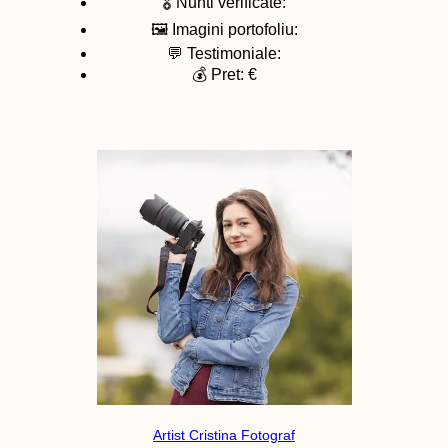
🎖️ Nunti verificate:
🖼️ Imagini portofoliu:
💬 Testimoniale:
💰 Pret: €
Artist Cristina Fotograf