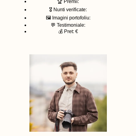
🏆 Premii:
🎖️ Nunti verificate:
🖼️ Imagini portofoliu:
💬 Testimoniale:
💰 Pret: €