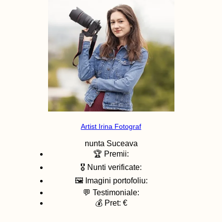
Artist Irina Fotograf
nunta
Suceava
🏆 Premii:
🎖️ Nunti verificate:
🖼️ Imagini portofoliu:
💬 Testimoniale:
💰 Pret: €