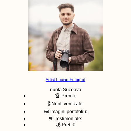
Artist Lucian Fotograf
nunta
Suceava
🏆 Premii:
🎖️ Nunti verificate:
🖼️ Imagini portofoliu:
💬 Testimoniale:
💰 Pret: €