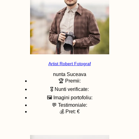
Artist Robert Fotograf
nunta
Suceava
🏆 Premii:
🎖️ Nunti verificate:
🖼️ Imagini portofoliu:
💬 Testimoniale:
💰 Pret: €