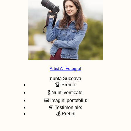
Artist Ali Fotograf
nunta
Suceava
🏆 Premii:
🎖️ Nunti verificate:
🖼️ Imagini portofoliu:
💬 Testimoniale:
💰 Pret: €