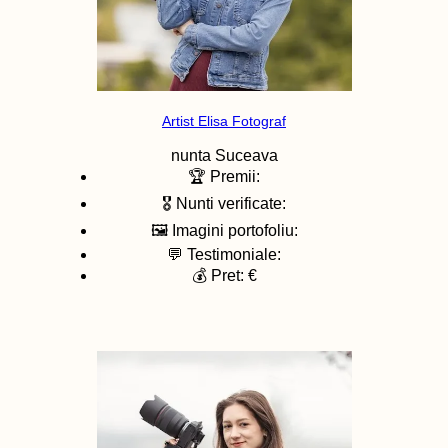
Artist Elisa Fotograf
nunta
Suceava
🏆 Premii:
🎖️ Nunti verificate:
🖼️ Imagini portofoliu:
💬 Testimoniale:
💰 Pret: €