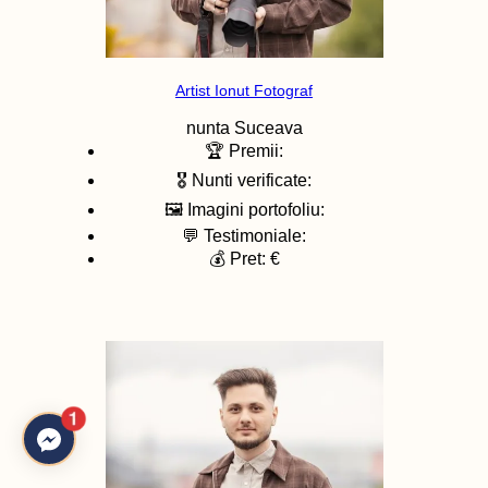
Artist Ionut Fotograf
nunta
Suceava
🏆 Premii:
🎖️ Nunti verificate:
🖼️ Imagini portofoliu:
💬 Testimoniale:
💰 Pret: €