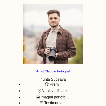
Artist Claudiu Fotograf
nunta
Suceava
🏆 Premii:
🎖️ Nunti verificate:
🖼️ Imagini portofoliu:
💬 Testimoniale: