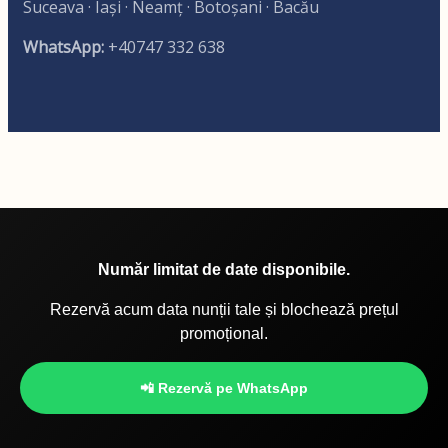
Suceava · Iași · Neamț · Botoșani · Bacău
WhatsApp:
+40747 332 638
Număr limitat de date disponibile.
Rezervă acum data nunții tale și blochează prețul
promoțional.
📲 Rezervă pe WhatsApp