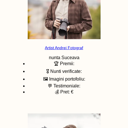
Artist Andrei Fotograf
nunta
Suceava
🏆 Premii:
🎖️ Nunti verificate:
🖼️ Imagini portofoliu:
💬 Testimoniale:
💰 Pret: €