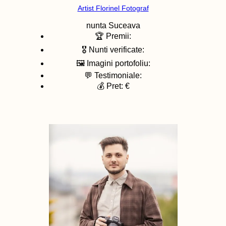
Artist Florinel Fotograf
nunta
Suceava
🏆 Premii:
🎖️ Nunti verificate:
🖼️ Imagini portofoliu:
💬 Testimoniale:
💰 Pret: €