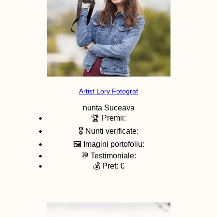
Artist Lory Fotograf
nunta
Suceava
🏆 Premii:
🎖️ Nunti verificate:
🖼️ Imagini portofoliu:
💬 Testimoniale:
💰 Pret: €