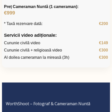
Preț Cameraman Nuntă (1 cameraman):
€999
* Taxă rezervare dată:
€200
Servicii video adiționale:
Cununie civilă video
€149
Cununie civilă + religioasă video
€300
Al doilea cameraman la mireasă (3h)
€300
WorthShoot – Fotograf & Cameraman Nuntă