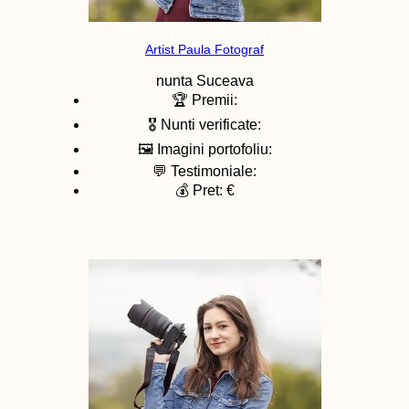
Artist Paula Fotograf
nunta
Suceava
🏆 Premii:
🎖️ Nunti verificate:
🖼️ Imagini portofoliu:
💬 Testimoniale:
💰 Pret: €