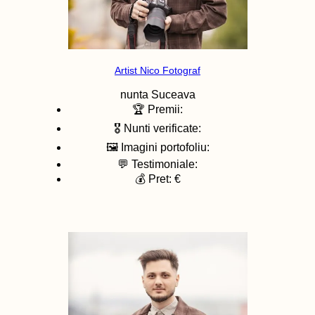
Artist Nico Fotograf
nunta
Suceava
🏆 Premii:
🎖️ Nunti verificate:
🖼️ Imagini portofoliu:
💬 Testimoniale:
💰 Pret: €