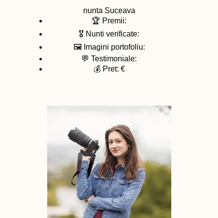
nunta
Suceava
🏆 Premii:
🎖️ Nunti verificate:
🖼️ Imagini portofoliu:
💬 Testimoniale:
💰 Pret: €