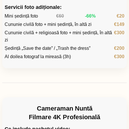
Servicii foto adiționale:
Mini ședință foto
€60
-66%
€20
Cununie civilă foto + mini ședință, în altă zi
€149
Cununie civilă + religioasă foto + mini ședință, în altă
€300
zi
Ședință „Save the date” / „Trash the dress”
€200
Al doilea fotograf la mireasă (3h)
€300
Cameraman Nuntă
Filmare 4K Profesională