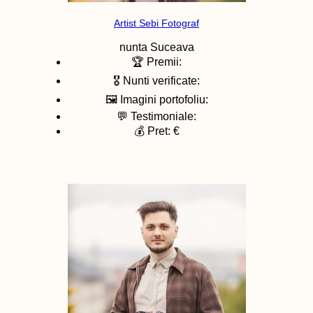
Artist Sebi Fotograf
nunta
Suceava
🏆 Premii:
🎖️ Nunti verificate:
🖼️ Imagini portofoliu:
💬 Testimoniale:
💰 Pret: €