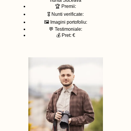
nunta
Suceava
🏆 Premii:
🎖️ Nunti verificate:
🖼️ Imagini portofoliu:
💬 Testimoniale:
💰 Pret: €