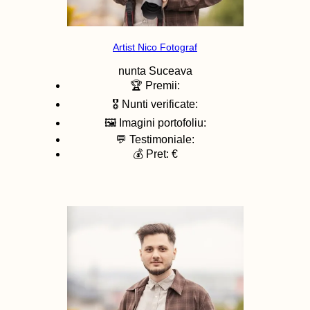
Artist Nico Fotograf
nunta
Suceava
🏆 Premii:
🎖️ Nunti verificate:
🖼️ Imagini portofoliu:
💬 Testimoniale:
💰 Pret: €