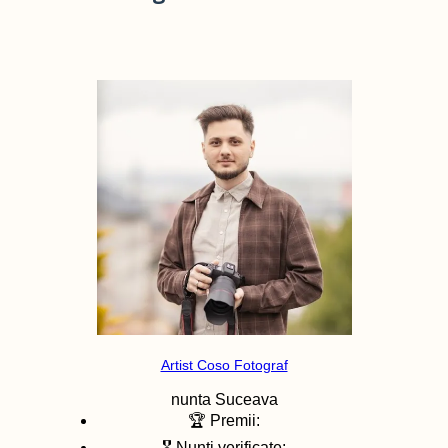
Artist Coso Fotograf
nunta
Suceava
🏆 Premii:
🎖️ Nunti verificate: