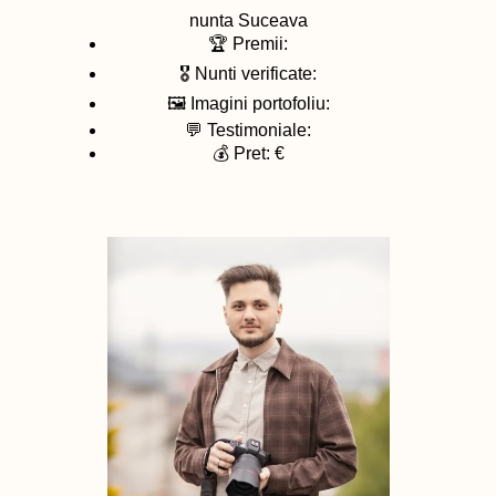
nunta
Suceava
🏆 Premii:
🎖️ Nunti verificate:
🖼️ Imagini portofoliu:
💬 Testimoniale:
💰 Pret: €