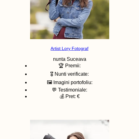
Artist Lory Fotograf
nunta
Suceava
🏆 Premii:
🎖️ Nunti verificate:
🖼️ Imagini portofoliu:
💬 Testimoniale:
💰 Pret: €