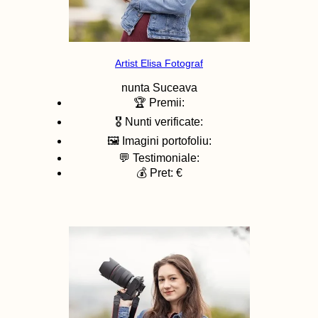
Artist Elisa Fotograf
nunta
Suceava
🏆 Premii:
🎖️ Nunti verificate:
🖼️ Imagini portofoliu:
💬 Testimoniale:
💰 Pret: €