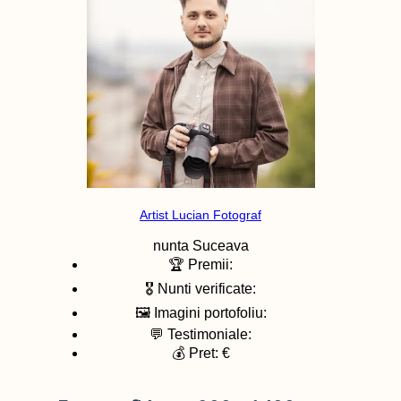
Artist Lucian Fotograf
nunta
Suceava
🏆 Premii:
🎖️ Nunti verificate:
🖼️ Imagini portofoliu:
💬 Testimoniale:
💰 Pret: €