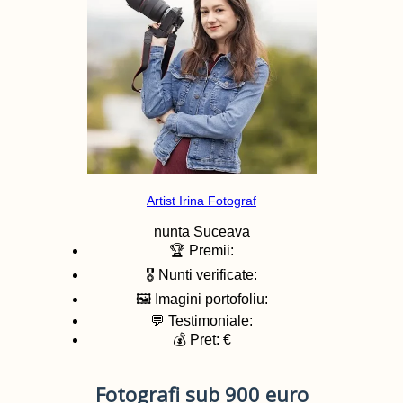
Artist Irina Fotograf
nunta
Suceava
🏆 Premii:
🎖️ Nunti verificate:
🖼️ Imagini portofoliu:
💬 Testimoniale:
💰 Pret: €
Fotografi sub 900 euro