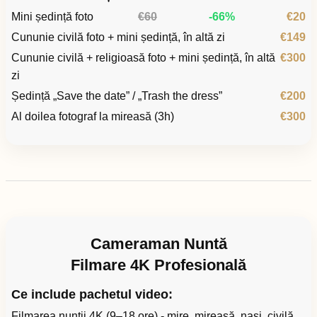
Mini ședință foto
€60
-66%
€20
Cununie civilă foto + mini ședință, în altă zi
€149
Cununie civilă + religioasă foto + mini ședință, în altă
€300
zi
Ședință „Save the date” / „Trash the dress”
€200
Al doilea fotograf la mireasă (3h)
€300
Cameraman Nuntă
Filmare 4K Profesională
Ce include pachetul video:
Filmarea nunții 4K (9–18 ore) - mire, mireasă, nași, civilă,