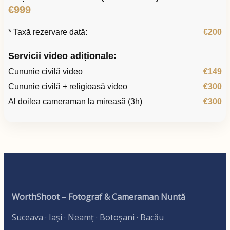
€999
* Taxă rezervare dată:
€200
Servicii video adiționale:
Cununie civilă video
€149
Cununie civilă + religioasă video
€300
Al doilea cameraman la mireasă (3h)
€300
WorthShoot – Fotograf & Cameraman Nuntă
Suceava · Iași · Neamț · Botoșani · Bacău