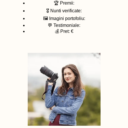
🏆 Premii:
🎖️ Nunti verificate:
🖼️ Imagini portofoliu:
💬 Testimoniale:
💰 Pret: €