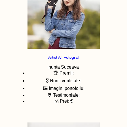
Artist Ali Fotograf
nunta
Suceava
🏆 Premii:
🎖️ Nunti verificate:
🖼️ Imagini portofoliu:
💬 Testimoniale:
💰 Pret: €