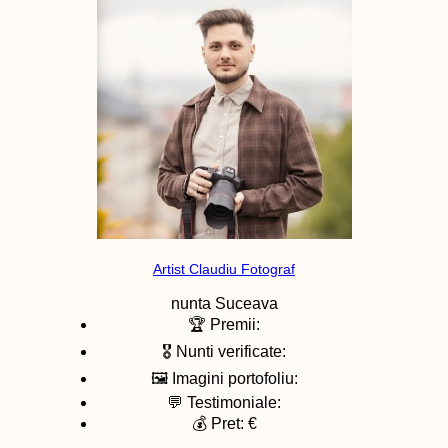
Artist Claudiu Fotograf
nunta
Suceava
🏆 Premii:
🎖️ Nunti verificate:
🖼️ Imagini portofoliu:
💬 Testimoniale:
💰 Pret: €