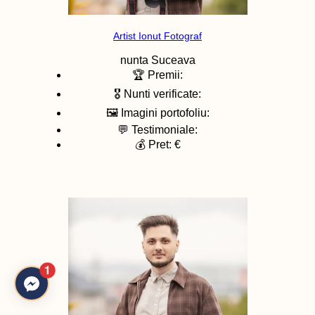
Artist Ionut Fotograf
nunta
Suceava
🏆 Premii:
🎖️ Nunti verificate:
🖼️ Imagini portofoliu:
💬 Testimoniale:
💰 Pret: €