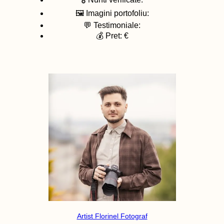
🖼️ Imagini portofoliu:
💬 Testimoniale:
💰 Pret: €
Artist Florinel Fotograf