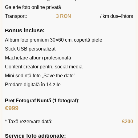
Galerie foto online privată
Transport:
3 RON
/ km dus–întors
Bonus incluse:
Album foto premium 30×60 cm, copertă piele
Stick USB personalizat
Machetare album profesională
Content creator pentru social media
Mini ședință foto „Save the date”
Predare digitală în 14 zile
Preț Fotograf Nuntă (1 fotograf):
€999
* Taxă rezervare dată:
€200
Servicii foto adiționale: