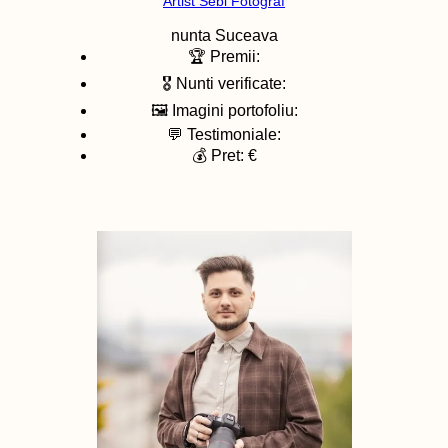
Artist Sebi Fotograf
nunta
Suceava
🏆 Premii:
🎖️ Nunti verificate:
🖼️ Imagini portofoliu:
💬 Testimoniale:
💰 Pret: €