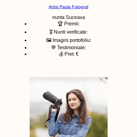
Artist Paula Fotograf
nunta
Suceava
🏆 Premii:
🎖️ Nunti verificate:
🖼️ Imagini portofoliu:
💬 Testimoniale:
💰 Pret: €