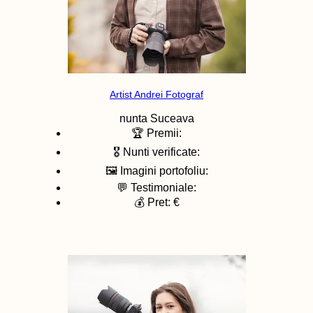
Artist Andrei Fotograf
nunta
Suceava
🏆 Premii:
🎖️ Nunti verificate:
🖼️ Imagini portofoliu:
💬 Testimoniale:
💰 Pret: €