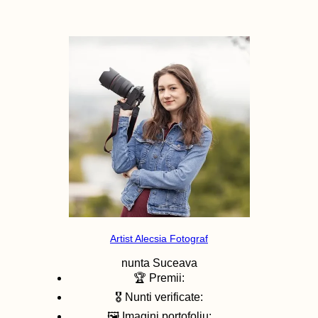
Artist Alecsia Fotograf
nunta
Suceava
🏆 Premii:
🎖️ Nunti verificate:
🖼️ Imagini portofoliu: