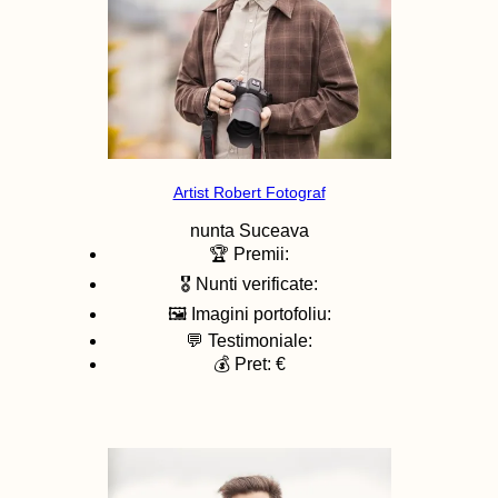
Artist Robert Fotograf
nunta
Suceava
🏆 Premii:
🎖️ Nunti verificate:
🖼️ Imagini portofoliu:
💬 Testimoniale:
💰 Pret: €