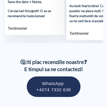
Save the date + Nunta
Au iesit foarte bine! Cali
Cei mai tari fotografi! O sa va
pozelor ne place mult. S
recomand la toata lumea!
foarte multumiti de voi, 
ca ne veti face si pozele d
Testimonial
Testimonial
🤔 Iti plac recenziile noastre❓
E timpul sa ne contactezi!
WhatsApp
+4074 7332 638