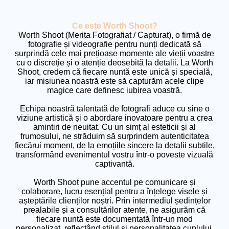
Ce este Worth Shoot?
Worth Shoot (Merita Fotografiat / Capturat), o firmă de
fotografie și videografie pentru nunți dedicată să
surprindă cele mai prețioase momente ale vieții voastre
cu o discreție și o atenție deosebită la detalii. La Worth
Shoot, credem că fiecare nuntă este unică și specială,
iar misiunea noastră este să capturăm acele clipe
magice care definesc iubirea voastră.
Echipa noastră talentată de fotografi aduce cu sine o
viziune artistică și o abordare inovatoare pentru a crea
amintiri de neuitat. Cu un simț al esteticii și al
frumosului, ne străduim să surprindem autenticitatea
fiecărui moment, de la emoțiile sincere la detalii subtile,
transformând evenimentul vostru într-o poveste vizuală
captivantă.
Worth Shoot pune accentul pe comunicare și
colaborare, lucru esențial pentru a înțelege visele și
așteptările clienților noștri. Prin intermediul ședințelor
prealabile și a consultărilor atente, ne asigurăm că
fiecare nuntă este documentată într-un mod
personalizat, reflectând stilul și personalitatea cuplului.