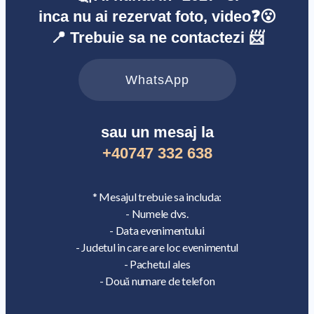
inca nu ai rezervat foto, video❓😮
📍 Trebuie sa ne contactezi 📨
WhatsApp
sau un mesaj la
+40747 332 638
* Mesajul trebuie sa includa:
- Numele dvs.
- Data evenimentului
- Judetul in care are loc evenimentul
- Pachetul ales
- Două numare de telefon