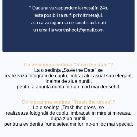
* Daca nu va raspundem la mesaj in 24h,
este posibil sa nu fi primit mesajul,
asa ca va rugam sa ne sunati sau lasati
un email la worthshoot@gmail.com
Ce inseamna sedinta "Save the date"?
La o sedința „Save the Date" se
realizeaza fotografii de cuplu, imbracati casual sau elegant,
inainte de ziua nuntii,
pentru a anunța nunta într-un mod mai deosebit.
Ce inseamna sedinta "Trash the dress"?
La o sedința „Trash the dress" se
realizeaza fotografii de cuplu, imbracati in mire si mireasa,
dupa ziua nuntii,
pentru a evidentia frumusetea mirilor intr-un loc mai special.