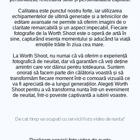
Calitatea este punctul nostru forte, iar utilizarea
echipamentelor de ultimă generație și a tehnicilor de
editare avansate ne permite să oferim imagini de o
claritate remarcabilă și un aspect impecabil. Fiecare
fotografie de la Worth Shoot este o operă de artă în
sine, capturând esența momentului și aducând la viață
emoțiile trăite în ziua cea mare.
La Worth Shoot, nu numai că vă oferim o experiență
fotografică de neuitat, dar vă garantăm că veți deține
amintiri care vor dăinui pentru totdeauna. Suntem
onorați să facem parte din călătoria voastră și să
transformăm fiecare moment într-o comoară vizuală ce
va fi apreciată de-a lungul generațiilor. Alegeți Worth
Shoot pentru a vă transforma nunta într-un eveniment
de neuitat, într-o poveste captivantă a iubirii voastre.
De cat timp va ocupati cu servicii foto video de nunta?