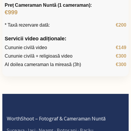
Preț Cameraman Nuntă (1 cameraman):
€999
* Taxă rezervare dată:
€200
Servicii video adiționale:
Cununie civilă video
€149
Cununie civilă + religioasă video
€300
Al doilea cameraman la mireasă (3h)
€300
WorthShoot – Fotograf & Cameraman Nuntă
Suceava · Iași · Neamț · Botoșani · Bacău