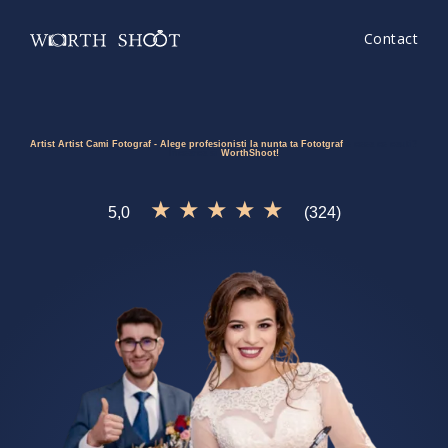
Contact
Artist Artist Cami Fotograf - Alege profesionisti la nunta ta Fototgraf
e ceea ce cauti?
Incearca si
WorthShoot!
★ ★ ★ ★ ★
5,0
(324)