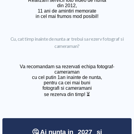
Realizam servicii foto video de nunta
din 2012,
11 ani de amintiri memorate
in cel mai frumos mod posibil!
Cu, cat timp inainte de nunta ar trebui sa rezerv fotograf si
cameraman?
Va recomandam sa rezervati echipa fotograf-
cameraman
cu cel putin 1an inainte de nunta,
pentru ca cei mai buni
fotografi si cameramani
se rezerva din timp! ⏳
🤔 Ai nunta in
2027
si