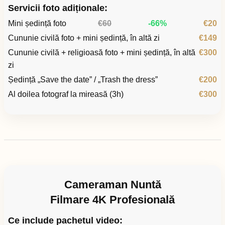
Servicii foto adiționale:
Mini ședință foto
€60
-66%
€20
Cununie civilă foto + mini ședință, în altă zi
€149
Cununie civilă + religioasă foto + mini ședință, în altă
€300
zi
Ședință „Save the date” / „Trash the dress”
€200
Al doilea fotograf la mireasă (3h)
€300
Cameraman Nuntă
Filmare 4K Profesională
Ce include pachetul video: