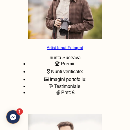
Artist Ionut Fotograf
nunta
Suceava
🏆 Premii:
🎖️ Nunti verificate:
🖼️ Imagini portofoliu:
💬 Testimoniale:
💰 Pret: €