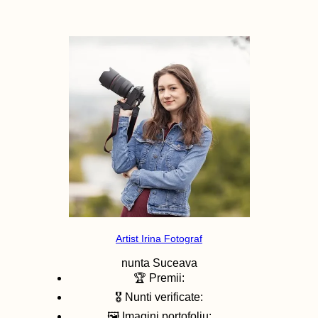
Artist Irina Fotograf
nunta
Suceava
🏆 Premii:
🎖️ Nunti verificate:
🖼️ Imagini portofoliu: