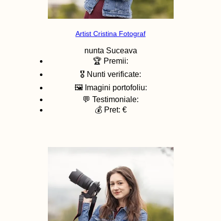
Artist Cristina Fotograf
nunta
Suceava
🏆 Premii:
🎖️ Nunti verificate:
🖼️ Imagini portofoliu:
💬 Testimoniale:
💰 Pret: €