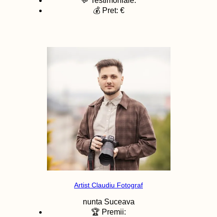
💬 Testimoniale:
💰 Pret: €
Artist Claudiu Fotograf
nunta
Suceava
🏆 Premii: