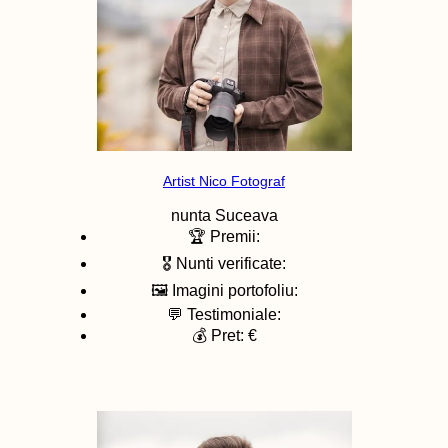
Artist Nico Fotograf
nunta
Suceava
🏆 Premii:
🎖️ Nunti verificate:
🖼️ Imagini portofoliu:
💬 Testimoniale:
💰 Pret: €