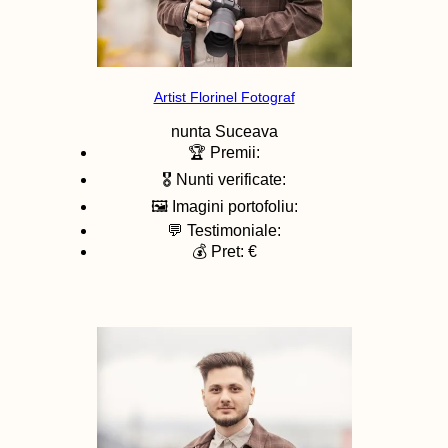
Artist Florinel Fotograf
nunta
Suceava
🏆 Premii:
🎖️ Nunti verificate:
🖼️ Imagini portofoliu:
💬 Testimoniale:
💰 Pret: €