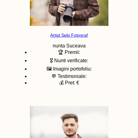
Artist Sebi Fotograf
nunta
Suceava
🏆 Premii:
🎖️ Nunti verificate:
🖼️ Imagini portofoliu:
💬 Testimoniale:
💰 Pret: €