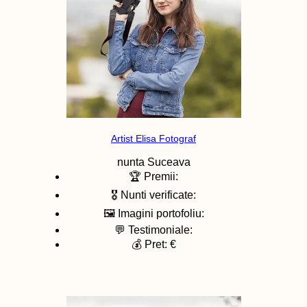
Artist Elisa Fotograf
nunta
Suceava
🏆 Premii:
🎖️ Nunti verificate:
🖼️ Imagini portofoliu:
💬 Testimoniale:
💰 Pret: €