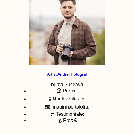
Artist Andrei Fotograf
nunta
Suceava
🏆 Premii:
🎖️ Nunti verificate:
🖼️ Imagini portofoliu:
💬 Testimoniale:
💰 Pret: €