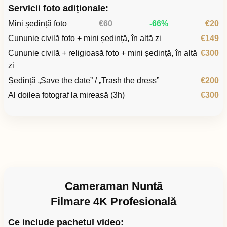
Servicii foto adiționale:
Mini ședință foto
€60
-66%
€20
Cununie civilă foto + mini ședință, în altă zi
€149
Cununie civilă + religioasă foto + mini ședință, în altă
€300
zi
Ședință „Save the date” / „Trash the dress”
€200
Al doilea fotograf la mireasă (3h)
€300
Cameraman Nuntă
Filmare 4K Profesională
Ce include pachetul video: