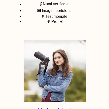
🎖️ Nunti verificate:
🖼️ Imagini portofoliu:
💬 Testimoniale:
💰 Pret: €