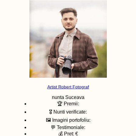
Artist Robert Fotograf
nunta
Suceava
🏆 Premii:
🎖️ Nunti verificate:
🖼️ Imagini portofoliu:
💬 Testimoniale:
💰 Pret: €