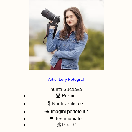
Artist Lory Fotograf
nunta
Suceava
🏆 Premii:
🎖️ Nunti verificate:
🖼️ Imagini portofoliu:
💬 Testimoniale:
💰 Pret: €