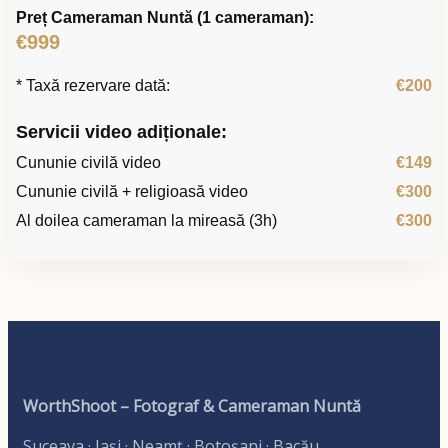
Preț Cameraman Nuntă (1 cameraman):
€999
* Taxă rezervare dată:
€200
Servicii video adiționale:
Cununie civilă video
€149
Cununie civilă + religioasă video
€300
Al doilea cameraman la mireasă (3h)
€300
WorthShoot – Fotograf & Cameraman Nuntă
Suceava · Iași · Neamț · Botoșani · Bacău