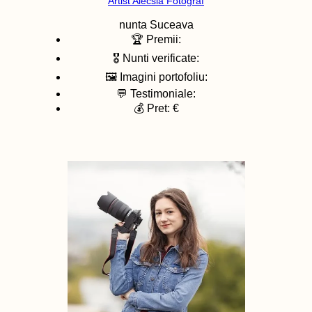
Artist Alecsia Fotograf
nunta
Suceava
🏆 Premii:
🎖️ Nunti verificate:
🖼️ Imagini portofoliu:
💬 Testimoniale:
💰 Pret: €