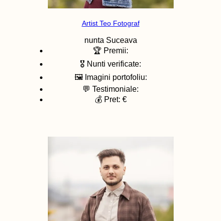
Artist Teo Fotograf
nunta
Suceava
🏆 Premii:
🎖️ Nunti verificate:
🖼️ Imagini portofoliu:
💬 Testimoniale:
💰 Pret: €