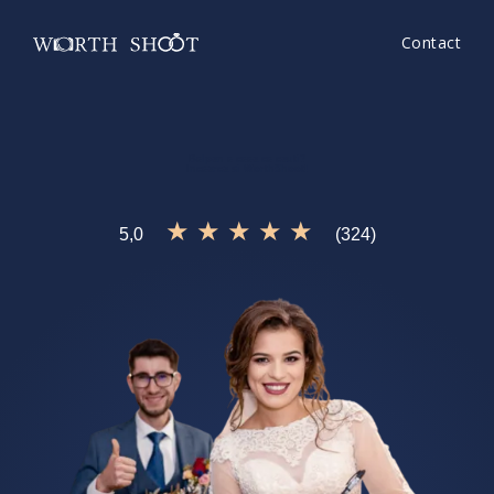
Contact
Belpan
e ceea ce cauti?
Incearca si
WorthShoot!
★ ★ ★ ★ ★
5,0
(324)