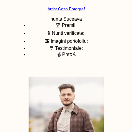
Artist Coso Fotograf
nunta
Suceava
🏆 Premii:
🎖️ Nunti verificate:
🖼️ Imagini portofoliu:
💬 Testimoniale:
💰 Pret: €