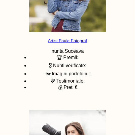
Artist Paula Fotograf
nunta
Suceava
🏆 Premii:
🎖️ Nunti verificate:
🖼️ Imagini portofoliu:
💬 Testimoniale:
💰 Pret: €