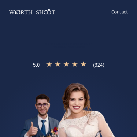
Contact
Oferta Foto Video
e ceea ce cauti?
Incearca si
WorthShoot!
★ ★ ★ ★ ★
5,0
(324)