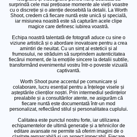
surprindă cele mai prețioase momente ale vieții voastre
cu o discreție și o atenție deosebită la detalii. La Worth
Shoot, credem că fiecare nuntă este unică și specială,
iar misiunea noastră este să capturăm acele clipe
magice care definesc iubirea voastră.
Echipa noastră talentată de fotografi aduce cu sine o
viziune artistică și o abordare inovatoare pentru a crea
amintiri de neuitat. Cu un simț al esteticii și al
frumosului, ne străduim să surprindem autenticitatea
fiecărui moment, de la emoțiile sincere la detalii subtile,
transformând evenimentul vostru într-o poveste vizuală
captivantă.
Worth Shoot pune accentul pe comunicare și
colaborare, lucru esențial pentru a înțelege visele și
așteptările clienților noștri. Prin intermediul ședințelor
prealabile și a consultărilor atente, ne asigurăm că
fiecare nuntă este documentată într-un mod
personalizat, reflectând stilul și personalitatea cuplului.
Calitatea este punctul nostru forte, iar utilizarea
echipamentelor de ultimă generație și a tehnicilor de
editare avansate ne permite să oferim imagini de o
claritate remarcabilă și un aspect impecabil. Fiecare