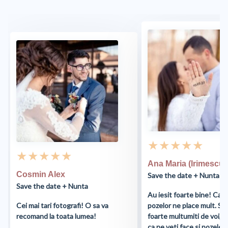
★ ★ ★ ★ ★
★ ★ ★ ★ ★
Ana Maria (Irimescu)
Cosmin Alex
Save the date + Nunta
Save the date + Nunta
Au iesit foarte bine! Cali
Cei mai tari fotografi! O sa va
pozelor ne place mult. S
recomand la toata lumea!
foarte multumiti de voi, 
ca ne veti face si pozele d