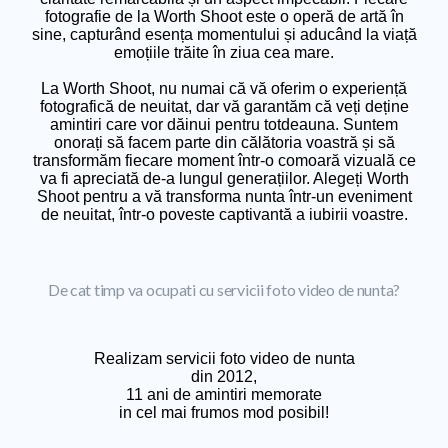
fotografie de la Worth Shoot este o operă de artă în
sine, capturând esența momentului și aducând la viață
emoțiile trăite în ziua cea mare.
La Worth Shoot, nu numai că vă oferim o experiență
fotografică de neuitat, dar vă garantăm că veți deține
amintiri care vor dăinui pentru totdeauna. Suntem
onorați să facem parte din călătoria voastră și să
transformăm fiecare moment într-o comoară vizuală ce
va fi apreciată de-a lungul generațiilor. Alegeți Worth
Shoot pentru a vă transforma nunta într-un eveniment
de neuitat, într-o poveste captivantă a iubirii voastre.
De cat timp va ocupati cu servicii foto video de nunta?
Realizam servicii foto video de nunta
din 2012,
11 ani de amintiri memorate
in cel mai frumos mod posibil!