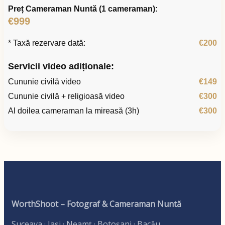
Preț Cameraman Nuntă (1 cameraman):
€999
* Taxă rezervare dată:
€200
Servicii video adiționale:
Cununie civilă video
€149
Cununie civilă + religioasă video
€300
Al doilea cameraman la mireasă (3h)
€300
WorthShoot – Fotograf & Cameraman Nuntă
Suceava · Iași · Neamț · Botoșani · Bacău