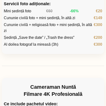
Servicii foto adiționale:
Mini ședință foto
€60
-66%
€20
Cununie civilă foto + mini ședință, în altă zi
€149
Cununie civilă + religioasă foto + mini ședință, în altă
€300
zi
Ședință „Save the date” / „Trash the dress”
€200
Al doilea fotograf la mireasă (3h)
€300
Cameraman Nuntă
Filmare 4K Profesională
Ce include pachetul video: