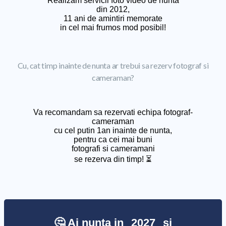
Realizam servicii foto video de nunta
din 2012,
11 ani de amintiri memorate
in cel mai frumos mod posibil!
Cu, cat timp inainte de nunta ar trebui sa rezerv fotograf si
cameraman?
Va recomandam sa rezervati echipa fotograf-
cameraman
cu cel putin 1an inainte de nunta,
pentru ca cei mai buni
fotografi si cameramani
se rezerva din timp! ⏳
🤔 Ai nunta in
2027
si