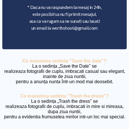
* Daca nu va raspundem la mesaj in 24h,
este posibil sa nu fi primit mesajul,
asa ca va rugam sa ne sunati sau lasati
un email la worthshoot@gmail.com
Ce inseamna sedinta "Save the date"?
La o sedința „Save the Date" se
realizeaza fotografii de cuplu, imbracati casual sau elegant,
inainte de ziua nuntii,
pentru a anunța nunta într-un mod mai deosebit.
Ce inseamna sedinta "Trash the dress"?
La o sedința „Trash the dress" se
realizeaza fotografii de cuplu, imbracati in mire si mireasa,
dupa ziua nuntii,
pentru a evidentia frumusetea mirilor intr-un loc mai special.