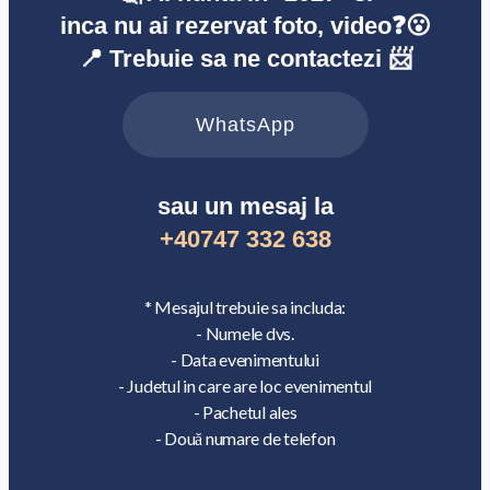
inca nu ai rezervat foto, video❓😮
📍 Trebuie sa ne contactezi 📨
WhatsApp
sau un mesaj la
+40747 332 638
* Mesajul trebuie sa includa:
- Numele dvs.
- Data evenimentului
- Judetul in care are loc evenimentul
- Pachetul ales
- Două numare de telefon