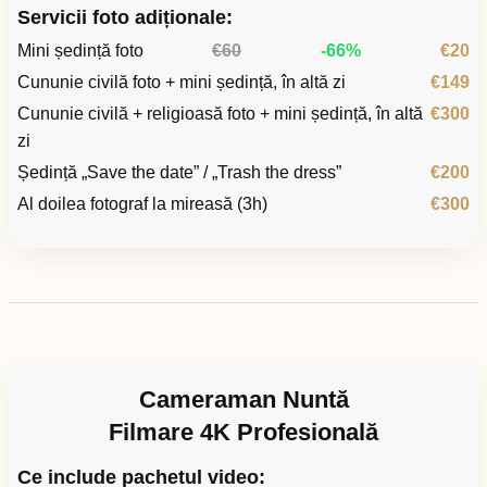
Servicii foto adiționale:
Mini ședință foto
€60
-66%
€20
Cununie civilă foto + mini ședință, în altă zi
€149
Cununie civilă + religioasă foto + mini ședință, în altă
€300
zi
Ședință „Save the date” / „Trash the dress”
€200
Al doilea fotograf la mireasă (3h)
€300
Cameraman Nuntă
Filmare 4K Profesională
Ce include pachetul video: