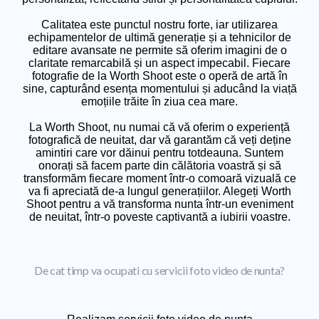
Calitatea este punctul nostru forte, iar utilizarea
echipamentelor de ultimă generație și a tehnicilor de
editare avansate ne permite să oferim imagini de o
claritate remarcabilă și un aspect impecabil. Fiecare
fotografie de la Worth Shoot este o operă de artă în
sine, capturând esența momentului și aducând la viață
emoțiile trăite în ziua cea mare.
La Worth Shoot, nu numai că vă oferim o experiență
fotografică de neuitat, dar vă garantăm că veți deține
amintiri care vor dăinui pentru totdeauna. Suntem
onorați să facem parte din călătoria voastră și să
transformăm fiecare moment într-o comoară vizuală ce
va fi apreciată de-a lungul generațiilor. Alegeți Worth
Shoot pentru a vă transforma nunta într-un eveniment
de neuitat, într-o poveste captivantă a iubirii voastre.
De cat timp va ocupati cu servicii foto video de nunta?