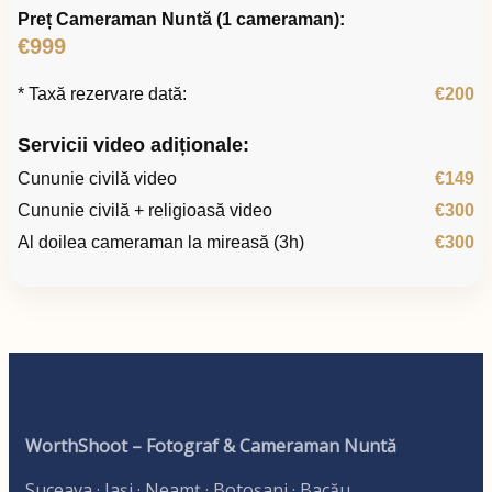
Preț Cameraman Nuntă (1 cameraman):
€999
* Taxă rezervare dată:
€200
Servicii video adiționale:
Cununie civilă video
€149
Cununie civilă + religioasă video
€300
Al doilea cameraman la mireasă (3h)
€300
WorthShoot – Fotograf & Cameraman Nuntă
Suceava · Iași · Neamț · Botoșani · Bacău