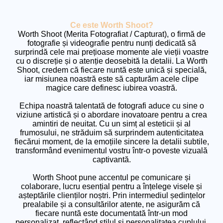
Ce este Worth Shoot?
Worth Shoot (Merita Fotografiat / Capturat), o firmă de
fotografie și videografie pentru nunți dedicată să
surprindă cele mai prețioase momente ale vieții voastre
cu o discreție și o atenție deosebită la detalii. La Worth
Shoot, credem că fiecare nuntă este unică și specială,
iar misiunea noastră este să capturăm acele clipe
magice care definesc iubirea voastră.
Echipa noastră talentată de fotografi aduce cu sine o
viziune artistică și o abordare inovatoare pentru a crea
amintiri de neuitat. Cu un simț al esteticii și al
frumosului, ne străduim să surprindem autenticitatea
fiecărui moment, de la emoțiile sincere la detalii subtile,
transformând evenimentul vostru într-o poveste vizuală
captivantă.
Worth Shoot pune accentul pe comunicare și
colaborare, lucru esențial pentru a înțelege visele și
așteptările clienților noștri. Prin intermediul ședințelor
prealabile și a consultărilor atente, ne asigurăm că
fiecare nuntă este documentată într-un mod
personalizat, reflectând stilul și personalitatea cuplului.