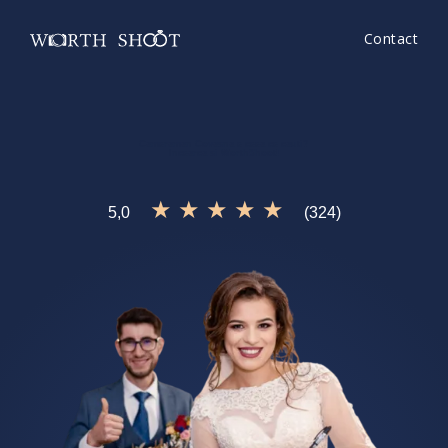
Contact
Cameraman Covasna
e ceea ce cauti?
Incearca si
WorthShoot!
★ ★ ★ ★ ★
5,0
(324)