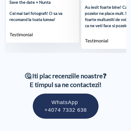
Save the date + Nunta
Au iesit foarte bine! Cali
Cei mai tari fotografi! O sa va
pozelor ne place mult. S
recomand la toata lumea!
foarte multumiti de voi, 
ca ne veti face si pozele d
Testimonial
Testimonial
🤔 Iti plac recenziile noastre❓
E timpul sa ne contactezi!
WhatsApp
+4074 7332 638