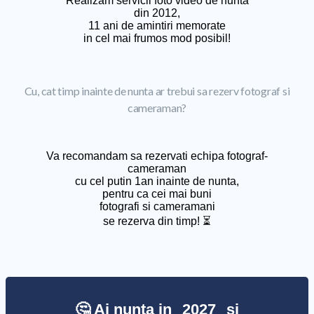
Realizam servicii foto video de nunta
din 2012,
11 ani de amintiri memorate
in cel mai frumos mod posibil!
Cu, cat timp inainte de nunta ar trebui sa rezerv fotograf si
cameraman?
Va recomandam sa rezervati echipa fotograf-
cameraman
cu cel putin 1an inainte de nunta,
pentru ca cei mai buni
fotografi si cameramani
se rezerva din timp! ⏳
🤔 Ai nunta in
2027
si