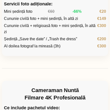
Servicii foto adiționale:
Mini ședință foto
€60
-66%
€20
Cununie civilă foto + mini ședință, în altă zi
€149
Cununie civilă + religioasă foto + mini ședință, în altă
€300
zi
Ședință „Save the date” / „Trash the dress”
€200
Al doilea fotograf la mireasă (3h)
€300
Cameraman Nuntă
Filmare 4K Profesională
Ce include pachetul video: