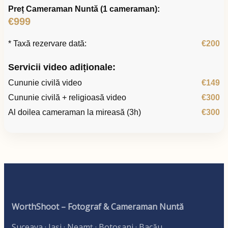
Preț Cameraman Nuntă (1 cameraman):
€999
* Taxă rezervare dată:
€200
Servicii video adiționale:
Cununie civilă video
€149
Cununie civilă + religioasă video
€300
Al doilea cameraman la mireasă (3h)
€300
WorthShoot – Fotograf & Cameraman Nuntă
Suceava · Iași · Neamț · Botoșani · Bacău