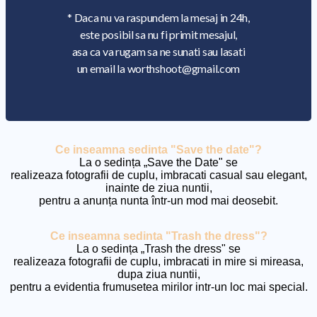
* Daca nu va raspundem la mesaj in 24h,
este posibil sa nu fi primit mesajul,
asa ca va rugam sa ne sunati sau lasati
un email la worthshoot@gmail.com
Ce inseamna sedinta "Save the date"?
La o sedința „Save the Date" se
realizeaza fotografii de cuplu, imbracati casual sau elegant,
inainte de ziua nuntii,
pentru a anunța nunta într-un mod mai deosebit.
Ce inseamna sedinta "Trash the dress"?
La o sedința „Trash the dress" se
realizeaza fotografii de cuplu, imbracati in mire si mireasa,
dupa ziua nuntii,
pentru a evidentia frumusetea mirilor intr-un loc mai special.