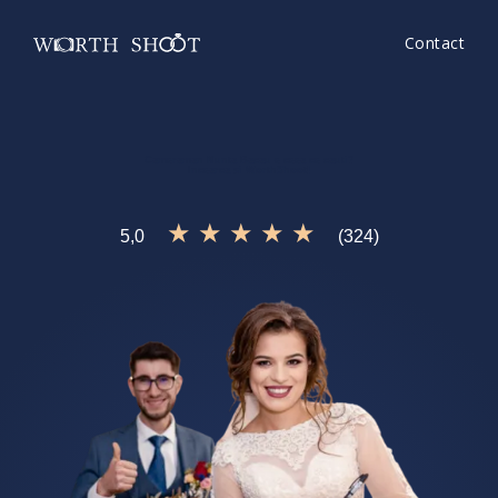
Contact
Cameraman Nunta Bacau
e ceea ce cauti?
Incearca si
WorthShoot!
★ ★ ★ ★ ★
5,0
(324)