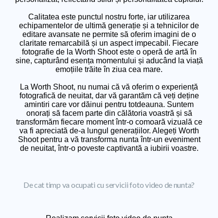
Calitatea este punctul nostru forte, iar utilizarea
echipamentelor de ultimă generație și a tehnicilor de
editare avansate ne permite să oferim imagini de o
claritate remarcabilă și un aspect impecabil. Fiecare
fotografie de la Worth Shoot este o operă de artă în
sine, capturând esența momentului și aducând la viață
emoțiile trăite în ziua cea mare.
La Worth Shoot, nu numai că vă oferim o experiență
fotografică de neuitat, dar vă garantăm că veți deține
amintiri care vor dăinui pentru totdeauna. Suntem
onorați să facem parte din călătoria voastră și să
transformăm fiecare moment într-o comoară vizuală ce
va fi apreciată de-a lungul generațiilor. Alegeți Worth
Shoot pentru a vă transforma nunta într-un eveniment
de neuitat, într-o poveste captivantă a iubirii voastre.
De cat timp va ocupati cu servicii foto video de nunta?