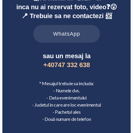
inca nu ai rezervat foto, video❓😮
📍 Trebuie sa ne contactezi 📨
WhatsApp
sau un mesaj la
+40747 332 638
* Mesajul trebuie sa includa:
- Numele dvs.
- Data evenimentului
- Judetul in care are loc evenimentul
- Pachetul ales
- Două numare de telefon