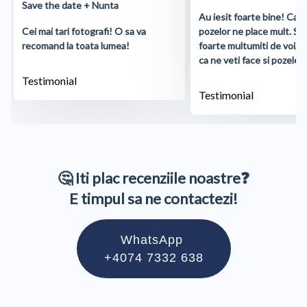
Save the date + Nunta
Au iesit foarte bine! Cali
Cei mai tari fotografi! O sa va
pozelor ne place mult. S
recomand la toata lumea!
foarte multumiti de voi, 
ca ne veti face si pozele d
Testimonial
Testimonial
🤔 Iti plac recenziile noastre❓
E timpul sa ne contactezi!
WhatsApp
+4074 7332 638