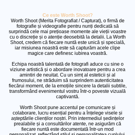
Ce este Worth Shoot?
Worth Shoot (Merita Fotografiat / Capturat), o firmă de
fotografie și videografie pentru nunți dedicată să
surprindă cele mai prețioase momente ale vieții voastre
cu o discreție și o atenție deosebită la detalii. La Worth
Shoot, credem că fiecare nuntă este unică și specială,
iar misiunea noastră este să capturăm acele clipe
magice care definesc iubirea voastră.
Echipa noastră talentată de fotografi aduce cu sine o
viziune artistică și o abordare inovatoare pentru a crea
amintiri de neuitat. Cu un simț al esteticii și al
frumosului, ne străduim să surprindem autenticitatea
fiecărui moment, de la emoțiile sincere la detalii subtile,
transformând evenimentul vostru într-o poveste vizuală
captivantă.
Worth Shoot pune accentul pe comunicare și
colaborare, lucru esențial pentru a înțelege visele și
așteptările clienților noștri. Prin intermediul ședințelor
prealabile și a consultărilor atente, ne asigurăm că
fiecare nuntă este documentată într-un mod
personalizat, reflectând stilul și personalitatea cuplului.