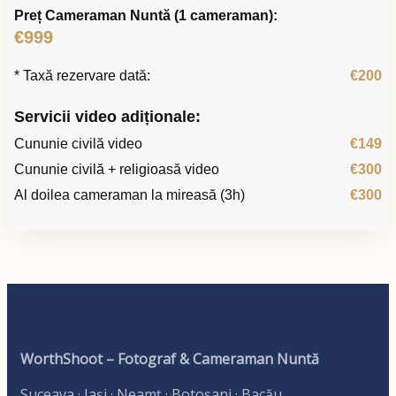
Preț Cameraman Nuntă (1 cameraman):
€999
* Taxă rezervare dată:
€200
Servicii video adiționale:
Cununie civilă video
€149
Cununie civilă + religioasă video
€300
Al doilea cameraman la mireasă (3h)
€300
WorthShoot – Fotograf & Cameraman Nuntă
Suceava · Iași · Neamț · Botoșani · Bacău