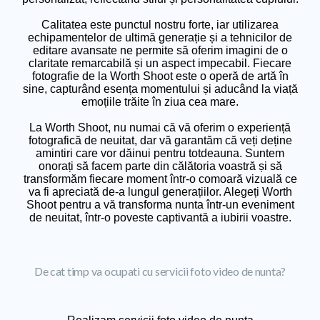
Calitatea este punctul nostru forte, iar utilizarea
echipamentelor de ultimă generație și a tehnicilor de
editare avansate ne permite să oferim imagini de o
claritate remarcabilă și un aspect impecabil. Fiecare
fotografie de la Worth Shoot este o operă de artă în
sine, capturând esența momentului și aducând la viață
emoțiile trăite în ziua cea mare.
La Worth Shoot, nu numai că vă oferim o experiență
fotografică de neuitat, dar vă garantăm că veți deține
amintiri care vor dăinui pentru totdeauna. Suntem
onorați să facem parte din călătoria voastră și să
transformăm fiecare moment într-o comoară vizuală ce
va fi apreciată de-a lungul generațiilor. Alegeți Worth
Shoot pentru a vă transforma nunta într-un eveniment
de neuitat, într-o poveste captivantă a iubirii voastre.
De cat timp va ocupati cu servicii foto video de nunta?