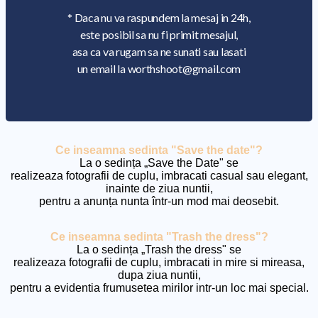
* Daca nu va raspundem la mesaj in 24h,
este posibil sa nu fi primit mesajul,
asa ca va rugam sa ne sunati sau lasati
un email la worthshoot@gmail.com
Ce inseamna sedinta "Save the date"?
La o sedința „Save the Date" se
realizeaza fotografii de cuplu, imbracati casual sau elegant,
inainte de ziua nuntii,
pentru a anunța nunta într-un mod mai deosebit.
Ce inseamna sedinta "Trash the dress"?
La o sedința „Trash the dress" se
realizeaza fotografii de cuplu, imbracati in mire si mireasa,
dupa ziua nuntii,
pentru a evidentia frumusetea mirilor intr-un loc mai special.