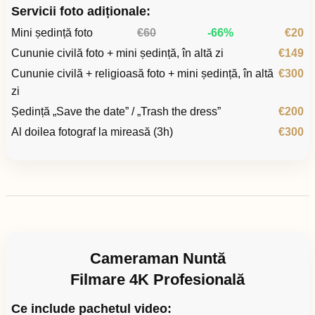
Servicii foto adiționale:
Mini ședință foto
€60
-66%
€20
Cununie civilă foto + mini ședință, în altă zi
€149
Cununie civilă + religioasă foto + mini ședință, în altă
€300
zi
Ședință „Save the date” / „Trash the dress”
€200
Al doilea fotograf la mireasă (3h)
€300
Cameraman Nuntă
Filmare 4K Profesională
Ce include pachetul video: