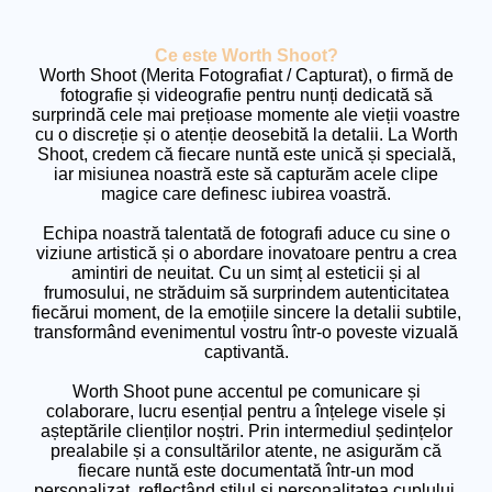
Ce este Worth Shoot?
Worth Shoot (Merita Fotografiat / Capturat), o firmă de
fotografie și videografie pentru nunți dedicată să
surprindă cele mai prețioase momente ale vieții voastre
cu o discreție și o atenție deosebită la detalii. La Worth
Shoot, credem că fiecare nuntă este unică și specială,
iar misiunea noastră este să capturăm acele clipe
magice care definesc iubirea voastră.
Echipa noastră talentată de fotografi aduce cu sine o
viziune artistică și o abordare inovatoare pentru a crea
amintiri de neuitat. Cu un simț al esteticii și al
frumosului, ne străduim să surprindem autenticitatea
fiecărui moment, de la emoțiile sincere la detalii subtile,
transformând evenimentul vostru într-o poveste vizuală
captivantă.
Worth Shoot pune accentul pe comunicare și
colaborare, lucru esențial pentru a înțelege visele și
așteptările clienților noștri. Prin intermediul ședințelor
prealabile și a consultărilor atente, ne asigurăm că
fiecare nuntă este documentată într-un mod
personalizat, reflectând stilul și personalitatea cuplului.