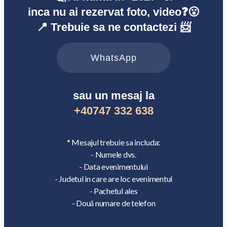
inca nu ai rezervat foto, video❓😮
📍 Trebuie sa ne contactezi 📨
WhatsApp
sau un mesaj la
+40747 332 638
* Mesajul trebuie sa includa:
- Numele dvs.
- Data evenimentului
- Judetul in care are loc evenimentul
- Pachetul ales
- Două numare de telefon