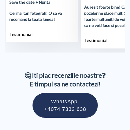
Save the date + Nunta
Au iesit foarte bine! Cali
Cei mai tari fotografi! O sa va
pozelor ne place mult. S
recomand la toata lumea!
foarte multumiti de voi, 
ca ne veti face si pozele d
Testimonial
Testimonial
🤔 Iti plac recenziile noastre❓
E timpul sa ne contactezi!
WhatsApp
+4074 7332 638