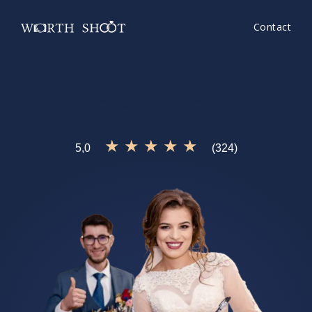
Contact
Cameraman Nunta Vaslui
e ceea ce cauti?
Incearca si
WorthShoot!
★ ★ ★ ★ ★
5,0
(324)