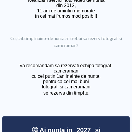
Realizam servicii foto video de nunta
din 2012,
11 ani de amintiri memorate
in cel mai frumos mod posibil!
Cu, cat timp inainte de nunta ar trebui sa rezerv fotograf si
cameraman?
Va recomandam sa rezervati echipa fotograf-
cameraman
cu cel putin 1an inainte de nunta,
pentru ca cei mai buni
fotografi si cameramani
se rezerva din timp! ⏳
🤔 Ai nunta in
2027
si