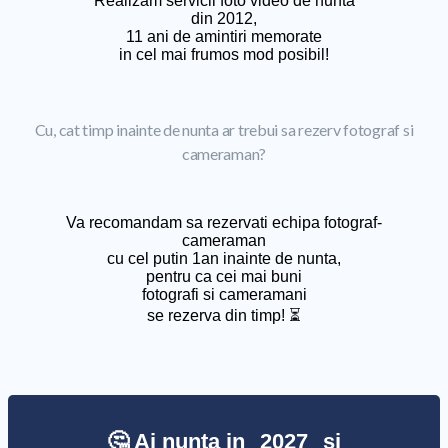
Realizam servicii foto video de nunta
din 2012,
11 ani de amintiri memorate
in cel mai frumos mod posibil!
Cu, cat timp inainte de nunta ar trebui sa rezerv fotograf si
cameraman?
Va recomandam sa rezervati echipa fotograf-
cameraman
cu cel putin 1an inainte de nunta,
pentru ca cei mai buni
fotografi si cameramani
se rezerva din timp! ⏳
🤔 Ai nunta in
2027
si