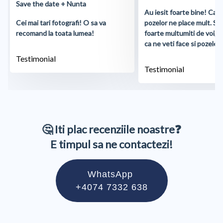
Save the date + Nunta
Au iesit foarte bine! Cali
Cei mai tari fotografi! O sa va
pozelor ne place mult. S
recomand la toata lumea!
foarte multumiti de voi, 
ca ne veti face si pozele d
Testimonial
Testimonial
🤔 Iti plac recenziile noastre❓
E timpul sa ne contactezi!
WhatsApp
+4074 7332 638