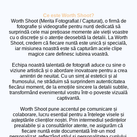
Ce este Worth Shoot?
Worth Shoot (Merita Fotografiat / Capturat), o firmă de
fotografie și videografie pentru nunți dedicată să
surprindă cele mai prețioase momente ale vieții voastre
cu o discreție și o atenție deosebită la detalii. La Worth
Shoot, credem că fiecare nuntă este unică și specială,
iar misiunea noastră este să capturăm acele clipe
magice care definesc iubirea voastră.
Echipa noastră talentată de fotografi aduce cu sine o
viziune artistică și o abordare inovatoare pentru a crea
amintiri de neuitat. Cu un simț al esteticii și al
frumosului, ne străduim să surprindem autenticitatea
fiecărui moment, de la emoțiile sincere la detalii subtile,
transformând evenimentul vostru într-o poveste vizuală
captivantă.
Worth Shoot pune accentul pe comunicare și
colaborare, lucru esențial pentru a înțelege visele și
așteptările clienților noștri. Prin intermediul ședințelor
prealabile și a consultărilor atente, ne asigurăm că
fiecare nuntă este documentată într-un mod
personalizat, reflectând stilul și personalitatea cuplului.