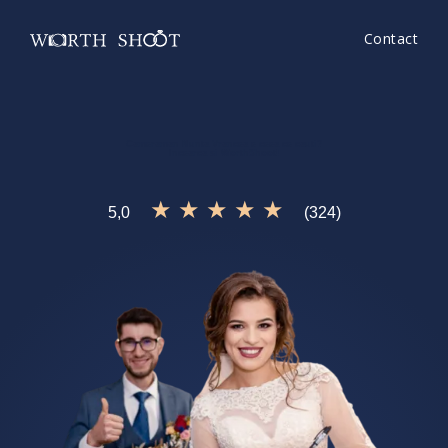
Contact
Cameraman Nunta Vrancea
e ceea ce cauti?
Incearca si
WorthShoot!
★ ★ ★ ★ ★
5,0
(324)