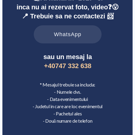
inca nu ai rezervat foto, video❓😮
📍 Trebuie sa ne contactezi 📨
WhatsApp
sau un mesaj la
+40747 332 638
* Mesajul trebuie sa includa:
- Numele dvs.
- Data evenimentului
- Judetul in care are loc evenimentul
- Pachetul ales
- Două numare de telefon