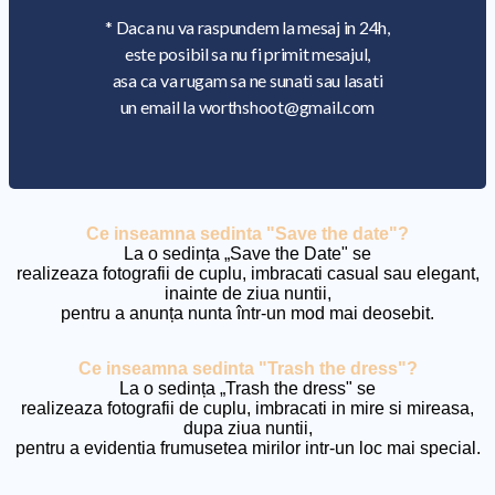
* Daca nu va raspundem la mesaj in 24h,
este posibil sa nu fi primit mesajul,
asa ca va rugam sa ne sunati sau lasati
un email la worthshoot@gmail.com
Ce inseamna sedinta "Save the date"?
La o sedința „Save the Date" se
realizeaza fotografii de cuplu, imbracati casual sau elegant,
inainte de ziua nuntii,
pentru a anunța nunta într-un mod mai deosebit.
Ce inseamna sedinta "Trash the dress"?
La o sedința „Trash the dress" se
realizeaza fotografii de cuplu, imbracati in mire si mireasa,
dupa ziua nuntii,
pentru a evidentia frumusetea mirilor intr-un loc mai special.