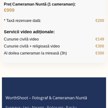
Preț Cameraman Nuntă (1 cameraman):
€999
* Taxă rezervare dată:
€200
Servicii video adiționale:
Cununie civilă video
€149
Cununie civilă + religioasă video
€300
Al doilea cameraman la mireasă (3h)
€300
WorthShoot – Fotograf & Cameraman Nuntă
Suceava · Iași · Neamț · Botoșani · Bacău