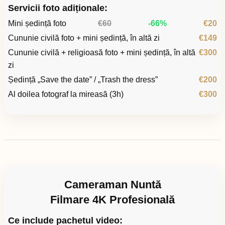
Servicii foto adiționale:
Mini ședință foto
€60
-66%
€20
Cununie civilă foto + mini ședință, în altă zi
€149
Cununie civilă + religioasă foto + mini ședință, în altă
€300
zi
Ședință „Save the date” / „Trash the dress”
€200
Al doilea fotograf la mireasă (3h)
€300
Cameraman Nuntă
Filmare 4K Profesională
Ce include pachetul video: