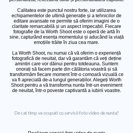
Calitatea este punctul nostru forte, iar utilizarea
echipamentelor de ultimă generație și a tehnicilor de
editare avansate ne permite să oferim imagini de o
claritate remarcabilă și un aspect impecabil. Fiecare
fotografie de la Worth Shoot este o operă de artă în
sine, capturând esența momentului și aducând la viață
emoțiile trăite în ziua cea mare.
La Worth Shoot, nu numai că vă oferim o experiență
fotografică de neuitat, dar vă garantăm că veți deține
amintiri care vor dăinui pentru totdeauna. Suntem
onorați să facem parte din călătoria voastră și să
transformăm fiecare moment într-o comoară vizuală ce
va fi apreciată de-a lungul generațiilor. Alegeți Worth
Shoot pentru a vă transforma nunta într-un eveniment
de neuitat, într-o poveste captivantă a iubirii voastre.
De cat timp va ocupati cu servicii foto video de nunta?