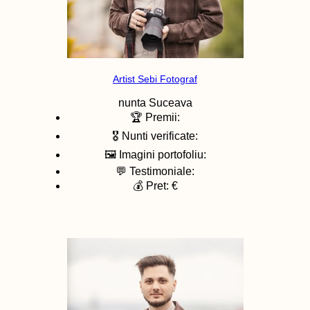
Artist Sebi Fotograf
nunta
Suceava
🏆 Premii:
🎖️ Nunti verificate:
🖼️ Imagini portofoliu:
💬 Testimoniale:
💰 Pret: €