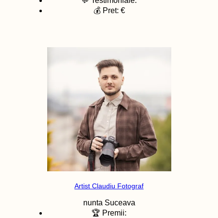
💬 Testimoniale:
💰 Pret: €
Artist Claudiu Fotograf
nunta
Suceava
🏆 Premii: