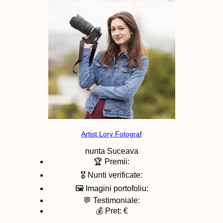
Artist Lory Fotograf
nunta
Suceava
🏆 Premii:
🎖️ Nunti verificate:
🖼️ Imagini portofoliu:
💬 Testimoniale:
💰 Pret: €