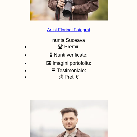
Artist Florinel Fotograf
nunta
Suceava
🏆 Premii:
🎖️ Nunti verificate:
🖼️ Imagini portofoliu:
💬 Testimoniale:
💰 Pret: €