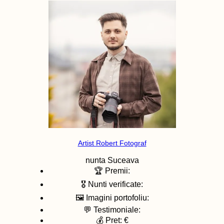
Artist Robert Fotograf
nunta
Suceava
🏆 Premii:
🎖️ Nunti verificate:
🖼️ Imagini portofoliu:
💬 Testimoniale:
💰 Pret: €