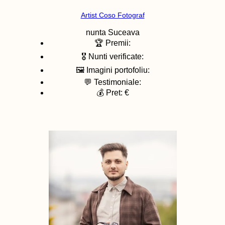
Artist Coso Fotograf
nunta
Suceava
🏆 Premii:
🎖️ Nunti verificate:
🖼️ Imagini portofoliu:
💬 Testimoniale:
💰 Pret: €