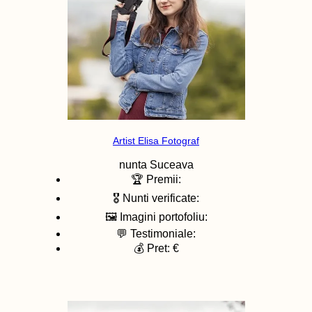
Artist Elisa Fotograf
nunta
Suceava
🏆 Premii:
🎖️ Nunti verificate:
🖼️ Imagini portofoliu:
💬 Testimoniale:
💰 Pret: €