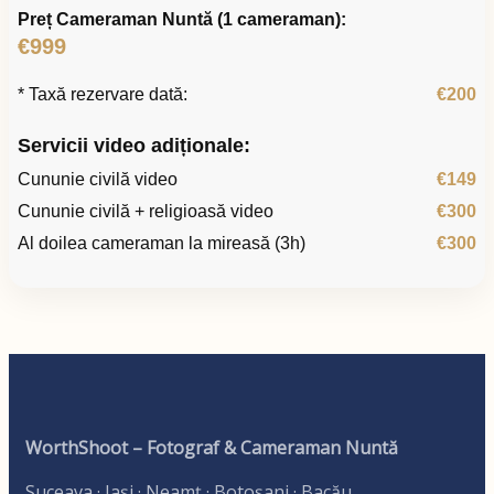
Preț Cameraman Nuntă (1 cameraman):
€999
* Taxă rezervare dată:
€200
Servicii video adiționale:
Cununie civilă video
€149
Cununie civilă + religioasă video
€300
Al doilea cameraman la mireasă (3h)
€300
WorthShoot – Fotograf & Cameraman Nuntă
Suceava · Iași · Neamț · Botoșani · Bacău