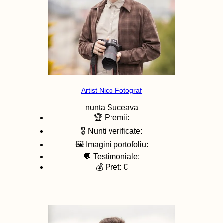
Artist Nico Fotograf
nunta
Suceava
🏆 Premii:
🎖️ Nunti verificate:
🖼️ Imagini portofoliu:
💬 Testimoniale:
💰 Pret: €