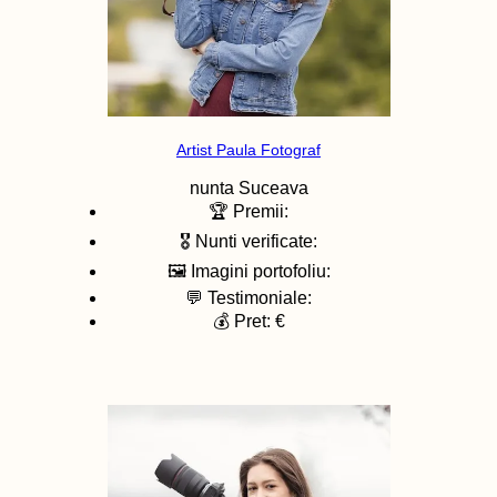
Artist Paula Fotograf
nunta
Suceava
🏆 Premii:
🎖️ Nunti verificate:
🖼️ Imagini portofoliu:
💬 Testimoniale:
💰 Pret: €