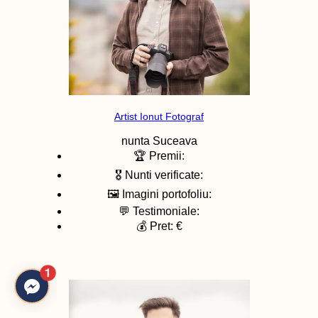
Artist Ionut Fotograf
nunta
Suceava
🏆 Premii:
🎖️ Nunti verificate:
🖼️ Imagini portofoliu:
💬 Testimoniale:
💰 Pret: €