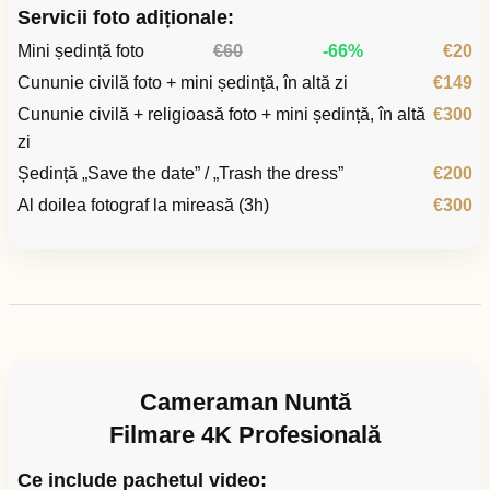
Servicii foto adiționale:
Mini ședință foto
€60
-66%
€20
Cununie civilă foto + mini ședință, în altă zi
€149
Cununie civilă + religioasă foto + mini ședință, în altă
€300
zi
Ședință „Save the date” / „Trash the dress”
€200
Al doilea fotograf la mireasă (3h)
€300
Cameraman Nuntă
Filmare 4K Profesională
Ce include pachetul video: