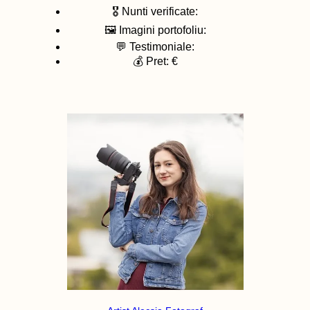
🎖️ Nunti verificate:
🖼️ Imagini portofoliu:
💬 Testimoniale:
💰 Pret: €