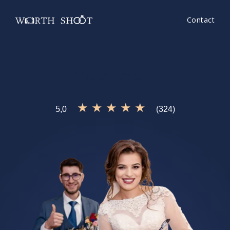
Contact
Dj Nunta Suceava
e ceea ce cauti?
Incearca si
WorthShoot!
★ ★ ★ ★ ★
5,0
(324)