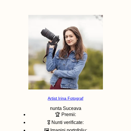
Artist Irina Fotograf
nunta
Suceava
🏆 Premii:
🎖️ Nunti verificate:
🖼️ Imagini portofoliu: