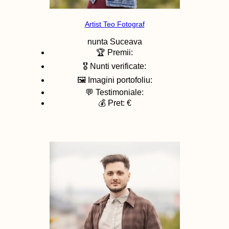
Artist Teo Fotograf
nunta
Suceava
🏆 Premii:
🎖️ Nunti verificate:
🖼️ Imagini portofoliu:
💬 Testimoniale:
💰 Pret: €