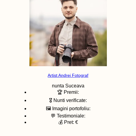
Artist Andrei Fotograf
nunta
Suceava
🏆 Premii:
🎖️ Nunti verificate:
🖼️ Imagini portofoliu:
💬 Testimoniale:
💰 Pret: €