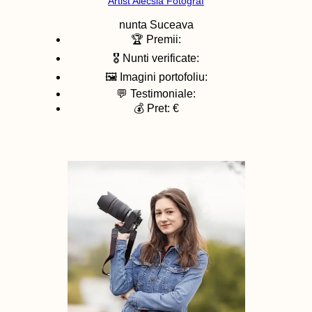
Artist Alecsia Fotograf
nunta
Suceava
🏆 Premii:
🎖️ Nunti verificate:
🖼️ Imagini portofoliu:
💬 Testimoniale:
💰 Pret: €