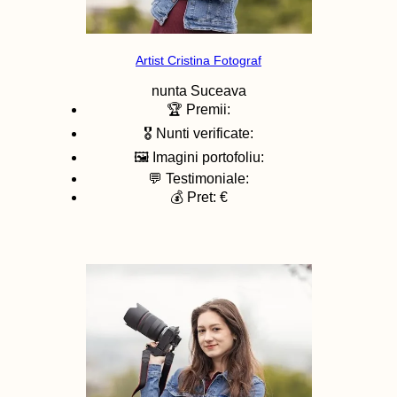
Artist Cristina Fotograf
nunta
Suceava
🏆 Premii:
🎖️ Nunti verificate:
🖼️ Imagini portofoliu:
💬 Testimoniale:
💰 Pret: €