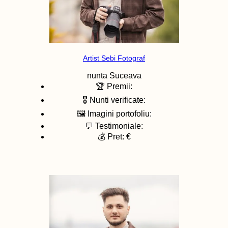
Artist Sebi Fotograf
nunta
Suceava
🏆 Premii:
🎖️ Nunti verificate:
🖼️ Imagini portofoliu:
💬 Testimoniale:
💰 Pret: €