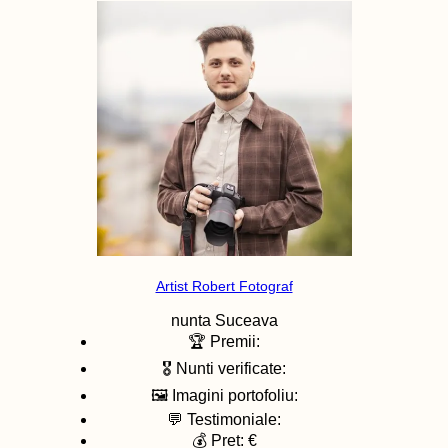
Artist Robert Fotograf
nunta
Suceava
🏆 Premii:
🎖️ Nunti verificate:
🖼️ Imagini portofoliu:
💬 Testimoniale:
💰 Pret: €