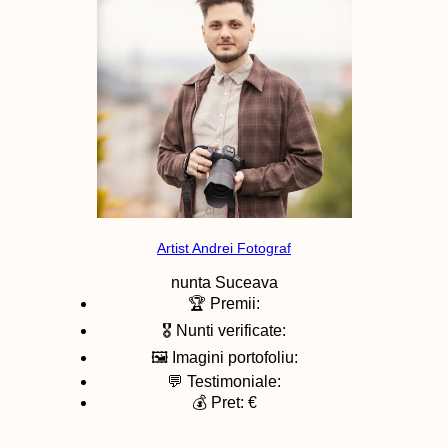
Artist Andrei Fotograf
nunta
Suceava
🏆 Premii:
🎖️ Nunti verificate:
🖼️ Imagini portofoliu:
💬 Testimoniale:
💰 Pret: €