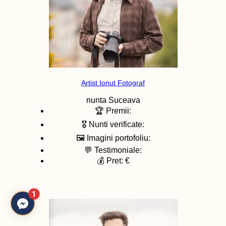
Artist Ionut Fotograf
nunta
Suceava
🏆 Premii:
🎖️ Nunti verificate:
🖼️ Imagini portofoliu:
💬 Testimoniale:
💰 Pret: €