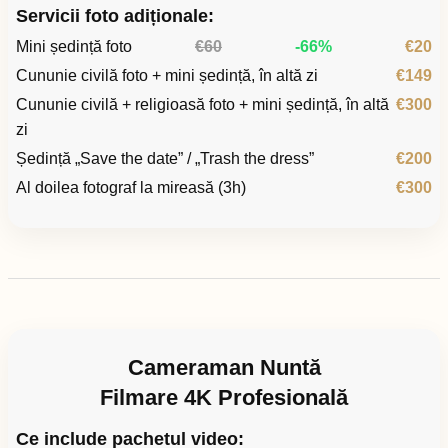
Servicii foto adiționale:
Mini ședință foto
€60
-66%
€20
Cununie civilă foto + mini ședință, în altă zi
€149
Cununie civilă + religioasă foto + mini ședință, în altă
€300
zi
Ședință „Save the date” / „Trash the dress”
€200
Al doilea fotograf la mireasă (3h)
€300
Cameraman Nuntă
Filmare 4K Profesională
Ce include pachetul video: