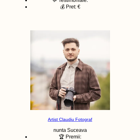
💬 Testimoniale:
💰 Pret: €
Artist Claudiu Fotograf
nunta
Suceava
🏆 Premii: