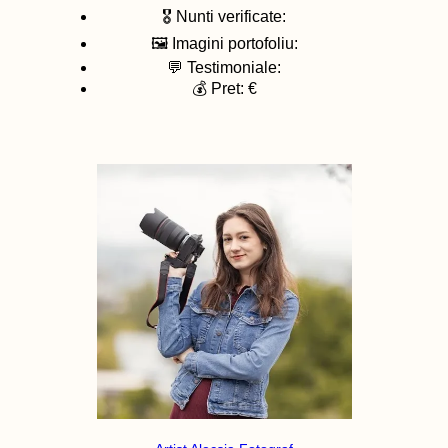
🎖️ Nunti verificate:
🖼️ Imagini portofoliu:
💬 Testimoniale:
💰 Pret: €