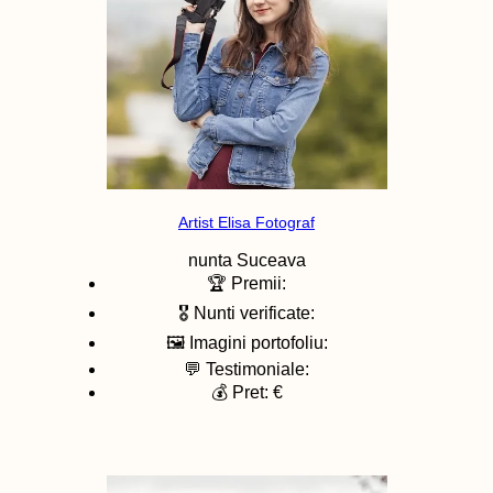
Artist Elisa Fotograf
nunta
Suceava
🏆 Premii:
🎖️ Nunti verificate:
🖼️ Imagini portofoliu:
💬 Testimoniale:
💰 Pret: €