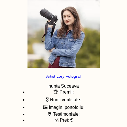
Artist Lory Fotograf
nunta
Suceava
🏆 Premii:
🎖️ Nunti verificate:
🖼️ Imagini portofoliu:
💬 Testimoniale:
💰 Pret: €