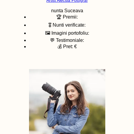
Artist Alecsia Fotograf
nunta
Suceava
🏆 Premii:
🎖️ Nunti verificate:
🖼️ Imagini portofoliu:
💬 Testimoniale:
💰 Pret: €