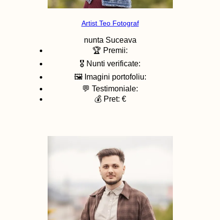
Artist Teo Fotograf
nunta
Suceava
🏆 Premii:
🎖️ Nunti verificate:
🖼️ Imagini portofoliu:
💬 Testimoniale:
💰 Pret: €