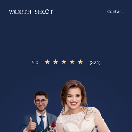
Contact
Foto Botosani
e ceea ce cauti?
Incearca si
WorthShoot!
★ ★ ★ ★ ★
5,0
(324)