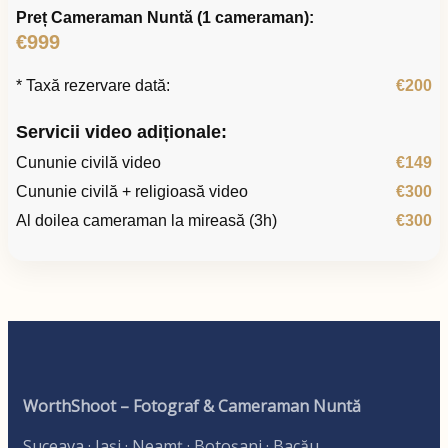
Preț Cameraman Nuntă (1 cameraman):
€999
* Taxă rezervare dată:
€200
Servicii video adiționale:
Cununie civilă video
€149
Cununie civilă + religioasă video
€300
Al doilea cameraman la mireasă (3h)
€300
WorthShoot – Fotograf & Cameraman Nuntă
Suceava · Iași · Neamț · Botoșani · Bacău