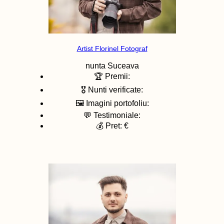
Artist Florinel Fotograf
nunta
Suceava
🏆 Premii:
🎖️ Nunti verificate:
🖼️ Imagini portofoliu:
💬 Testimoniale:
💰 Pret: €