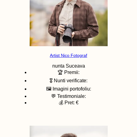
Artist Nico Fotograf
nunta
Suceava
🏆 Premii:
🎖️ Nunti verificate:
🖼️ Imagini portofoliu:
💬 Testimoniale:
💰 Pret: €