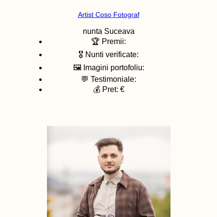
Artist Coso Fotograf
nunta
Suceava
🏆 Premii:
🎖️ Nunti verificate:
🖼️ Imagini portofoliu:
💬 Testimoniale:
💰 Pret: €