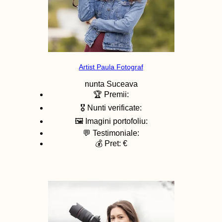
Artist Paula Fotograf
nunta
Suceava
🏆 Premii:
🎖️ Nunti verificate:
🖼️ Imagini portofoliu:
💬 Testimoniale:
💰 Pret: €