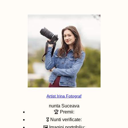
Artist Irina Fotograf
nunta
Suceava
🏆 Premii:
🎖️ Nunti verificate:
🖼️ Imagini portofoliu: