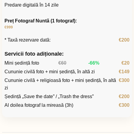
Predare digitală în 14 zile
Preț Fotograf Nuntă (1 fotograf):
€999
* Taxă rezervare dată:
€200
Servicii foto adiționale:
Mini ședință foto
€60
-66%
€20
Cununie civilă foto + mini ședință, în altă zi
€149
Cununie civilă + religioasă foto + mini ședință, în altă
€300
zi
Ședință „Save the date” / „Trash the dress”
€200
Al doilea fotograf la mireasă (3h)
€300