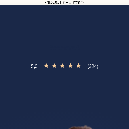
<!DOCTYPE html>
Oferta
e ceea ce cauti?
Incearca si
WorthShoot!
★ ★ ★ ★ ★
5,0
(324)